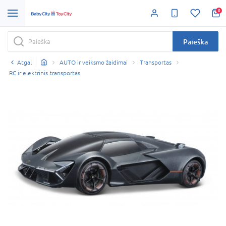
0
Paieška
Atgal
AUTO ir veiksmo žaidimai
Transportas
RC ir elektrinis transportas