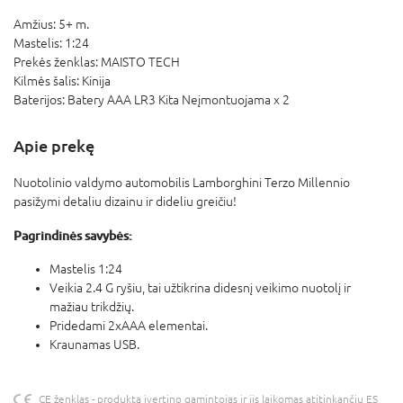
Amžius:
5+ m.
Mastelis:
1:24
Prekės ženklas:
MAISTO TECH
Kilmės šalis:
Kinija
Baterijos:
Batery AAA LR3 Kita Neįmontuojama x 2
Apie prekę
Nuotolinio valdymo automobilis Lamborghini Terzo Millennio
pasižymi detaliu dizainu ir dideliu greičiu!
Pagrindinės savybės:
Mastelis 1:24
Veikia 2.4 G ryšiu, tai užtikrina didesnį veikimo nuotolį ir
mažiau trikdžių.
Pridedami 2xAAA elementai.
Kraunamas USB.
CE ženklas - produktą įvertino gamintojas ir jis laikomas atitinkančiu ES