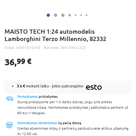
MAISTO TECH 1:24 automodelis
Lamborghini Terzo Millennio, 82332
Kodas:
4080103-0188
Barkodas:
090159823322
36,
99 €
3 x
€
mokant laiku - jokio pabrangimo
Nemokamas
pristatymas
Siuntą pristatysime per 1-3 darbo dienas, jeigu prie prekės
nenurodyta kitaip. Nemokamas pristatymas į paštomatus perkant už
60 eur ir daugiau.
Nemokamas Atsiėmimas
tą pačią dieną.
Greitas atsiėmimas mūsų ir partnerių parduotuvėse atlikus užsakymą
iki 12:00 val.