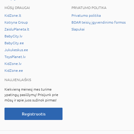
MŪSŲ DRAUGAI
PRIVATUMO POLITIKA
KidZone.lt
Privatumo politika
Kotryna Group
BDAR teisių įgyvendinimo formos
ZaisluPlaneta.lt
Slapukai
BabyCity.lv
BabyCity.ee
Jukukeskus.ee
ToysPlanet.lv
KidZone.lv
KidZone.ee
NAUJIENLAIŠKIS
Kiekvieną mėnesį mes turime
ypatingų pasiūlymų! Prisijunk prie
mūsų ir apie juos sužinok pirmas!
Registruotis