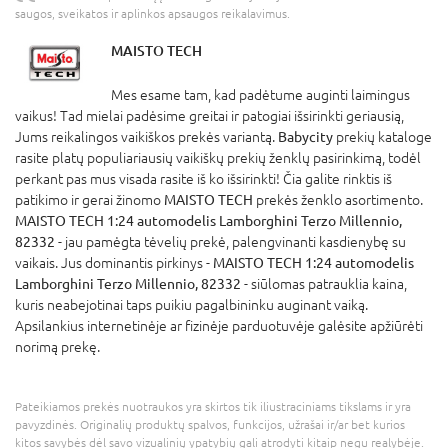
saugos, sveikatos ir aplinkos apsaugos reikalavimus.
MAISTO TECH
Mes esame tam, kad padėtume auginti laimingus
vaikus! Tad mielai padėsime greitai ir patogiai išsirinkti geriausią,
Jums reikalingos vaikiškos prekės variantą.
Babycity
prekių kataloge
rasite platų populiariausių vaikiškų prekių ženklų pasirinkimą, todėl
perkant pas mus visada rasite iš ko išsirinkti! Čia galite rinktis iš
patikimo ir gerai žinomo
MAISTO TECH
prekės ženklo asortimento.
MAISTO TECH 1:24 automodelis Lamborghini Terzo Millennio,
82332
- jau pamėgta tėvelių prekė, palengvinanti kasdienybę su
vaikais. Jus dominantis pirkinys -
MAISTO TECH 1:24 automodelis
Lamborghini Terzo Millennio, 82332
- siūlomas patrauklia kaina,
kuris neabejotinai taps puikiu pagalbininku auginant vaiką.
Apsilankius internetinėje ar fizinėje parduotuvėje galėsite apžiūrėti
norimą prekę.
Pateikiamos prekės nuotraukos yra skirtos tik iliustraciniams tikslams ir yra
pavyzdinės. Originalių produktų spalvos, funkcijos, užrašai ir/ar bet kurios
kitos savybės dėl savo vizualinių ypatybių gali atrodyti kitaip negu realybėje.