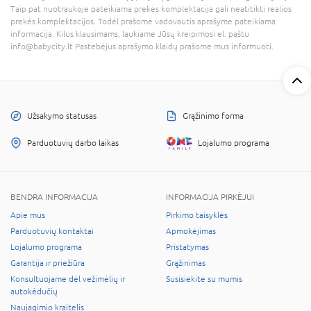
Taip pat nuotraukoje pateikiama prekės komplektacija gali neatitikti realios
prekės komplektacijos. Todėl prašome vadovautis aprašyme pateikiama
informacija. Kilus klausimams, laukiame Jūsų kreipimosi el. paštu
info@babycity.lt Pastebėjus aprašymo klaidų prašome mus informuoti.
Užsakymo statusas
Grąžinimo forma
Parduotuvių darbo laikas
Lojalumo programa
BENDRA INFORMACIJA
INFORMACIJA PIRKĖJUI
Apie mus
Pirkimo taisyklės
Parduotuvių kontaktai
Apmokėjimas
Lojalumo programa
Pristatymas
Garantija ir priežiūra
Grąžinimas
Konsultuojame dėl vežimėlių ir
Susisiekite su mumis
autokėdučių
Naujagimio kraitelis