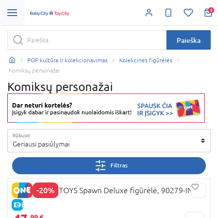
0
Paieška
POP kultūra ir kolekcionavimas
Kolekcinės figūrėlės
Komiksų personažai
Komiksų personažai
Rūšiuoti
Geriausi pasiūlymai
Filtras
-20%
MCFARLANE TOYS Spawn Deluxe figūrėlė, 90279-INT
E-KAINA
99 €