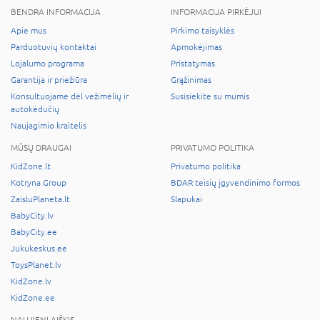
BENDRA INFORMACIJA
INFORMACIJA PIRKĖJUI
Apie mus
Pirkimo taisyklės
Parduotuvių kontaktai
Apmokėjimas
Lojalumo programa
Pristatymas
Garantija ir priežiūra
Grąžinimas
Konsultuojame dėl vežimėlių ir
Susisiekite su mumis
autokėdučių
Naujagimio kraitelis
MŪSŲ DRAUGAI
PRIVATUMO POLITIKA
KidZone.lt
Privatumo politika
Kotryna Group
BDAR teisių įgyvendinimo formos
ZaisluPlaneta.lt
Slapukai
BabyCity.lv
BabyCity.ee
Jukukeskus.ee
ToysPlanet.lv
KidZone.lv
KidZone.ee
NAUJIENLAIŠKIS