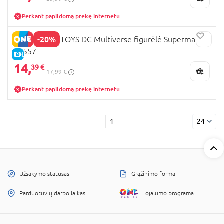
Perkant papildomą prekę internetu
-20%
MCFARLANE TOYS DC Multiverse figūrėlė Superman,
17557
E-KAINA
14,
39 €
17,99 €
Perkant papildomą prekę internetu
1
24
Užsakymo statusas
Grąžinimo forma
Parduotuvių darbo laikas
Lojalumo programa