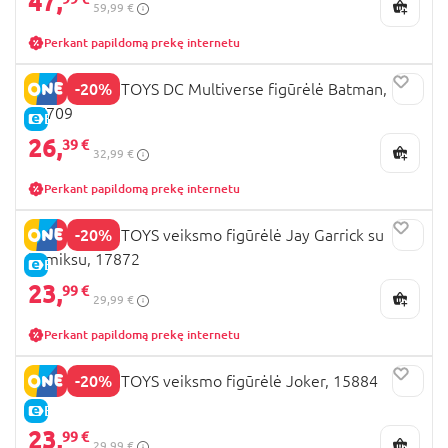
47,
59,99 €
Perkant papildomą prekę internetu
-20%
MCFARLANE TOYS DC Multiverse figūrėlė Batman,
17709
E-KAINA
26,
39 €
32,99 €
Perkant papildomą prekę internetu
-20%
MCFARLANE TOYS veiksmo figūrėlė Jay Garrick su
komiksu, 17872
E-KAINA
23,
99 €
29,99 €
Perkant papildomą prekę internetu
-20%
MCFARLANE TOYS veiksmo figūrėlė Joker, 15884
E-KAINA
23,
99 €
29,99 €