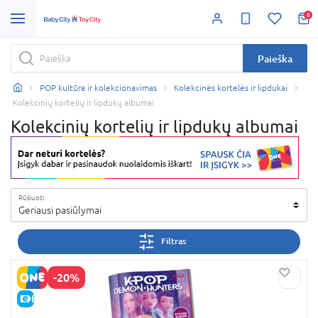
0
Paieška
POP kultūra ir kolekcionavimas
Kolekcinės kortelės ir lipdukai
Kolekcinių kortelių ir lipdukų albumai
Kolekcinių kortelių ir lipdukų albumai
Rūšiuoti
Geriausi pasiūlymai
Filtras
-20%
E-KAINA