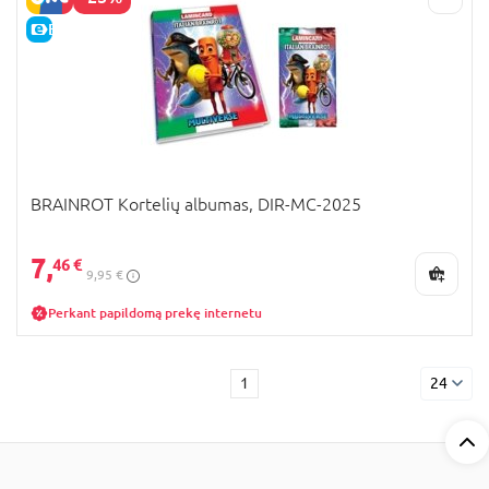
E-KAINA
BRAINROT Kortelių albumas, DIR-MC-2025
7,
46 €
9,95 €
Perkant papildomą prekę internetu
1
24