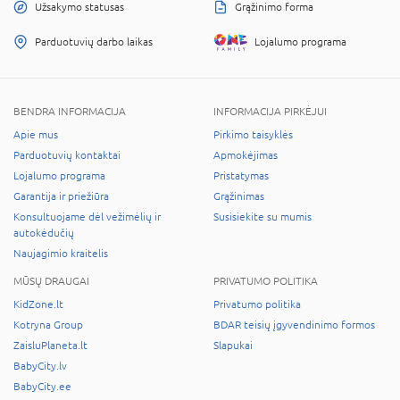
Užsakymo statusas
Grąžinimo forma
Parduotuvių darbo laikas
Lojalumo programa
BENDRA INFORMACIJA
INFORMACIJA PIRKĖJUI
Apie mus
Pirkimo taisyklės
Parduotuvių kontaktai
Apmokėjimas
Lojalumo programa
Pristatymas
Garantija ir priežiūra
Grąžinimas
Konsultuojame dėl vežimėlių ir
Susisiekite su mumis
autokėdučių
Naujagimio kraitelis
MŪSŲ DRAUGAI
PRIVATUMO POLITIKA
KidZone.lt
Privatumo politika
Kotryna Group
BDAR teisių įgyvendinimo formos
ZaisluPlaneta.lt
Slapukai
BabyCity.lv
BabyCity.ee