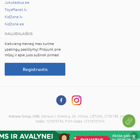
Jukukeskus.ee
ToysPlanet.lv
KidZone.lv
KidZone.ee
NAUJIENLAIŠKIS
Kiekvieną mėnesį mes turime
ypatingų pasiūlymų! Prisijunk prie
mūsų ir apie juos sužinok pirmas!
Registruotis
Kotryna Group, UAB
, Dariaus ir Girėno g. 34, Vilnius, LIETUVA, LT-02189, Įmonės
kodas: 121673734, PVM kodas: LT216737314
© 2026 Visos teisės saugomos. Kopijuoti informaciją be administracijos sutikimo
X
draudžiama