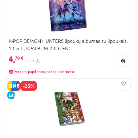
K-POP DEMON HUNTERS lipdukų albumas su lipdukais,
10 vnt., KPALBUM-2026-ENG
4,
79 €
5,99 €
Perkant papildomą prekę internetu
-25%
E-KAINA