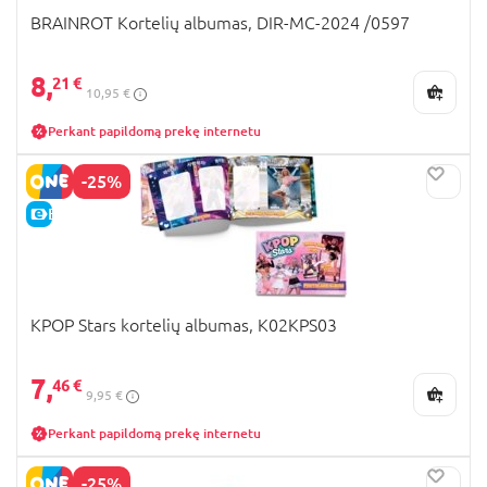
BRAINROT Kortelių albumas, DIR-MC-2024 /0597
8,
21 €
10,95 €
Perkant papildomą prekę internetu
-25%
E-KAINA
KPOP Stars kortelių albumas, K02KPS03
7,
46 €
9,95 €
Perkant papildomą prekę internetu
-25%