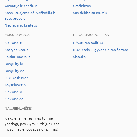
Garantija ir priežiūra
Grąžinimas
Konsultuojame dėl vežimėlių ir
Susisiekite su mumis
autokėdučių
Naujagimio kraitelis
MŪSŲ DRAUGAI
PRIVATUMO POLITIKA
KidZone.lt
Privatumo politika
Kotryna Group
BDAR teisių įgyvendinimo formos
ZaisluPlaneta.lt
Slapukai
BabyCity.lv
BabyCity.ee
Jukukeskus.ee
ToysPlanet.lv
KidZone.lv
KidZone.ee
NAUJIENLAIŠKIS
Kiekvieną mėnesį mes turime
ypatingų pasiūlymų! Prisijunk prie
mūsų ir apie juos sužinok pirmas!