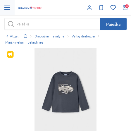
0
Paieška
Atgal
Drabužiai ir avalynė
Vaikų drabužiai
Marškinėliai ir palaidinės
IŠPARDAVIMAS