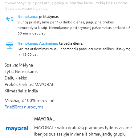
* www.babycity.lt prieš akciją galiojusi įprastinė kaina. Prekių kiekis ribotas.
Nuolaidos nesumuojamos.
Nemokamas
pristatymas
Siuntą pristatysime per 1-3 darbo dienas, jeigu prie prekės
nenurodyta kitaip. Nemokamas pristatymas į paštomatus perkant už
60 eur ir daugiau.
Nemokamas Atsiėmimas
tą pačią dieną.
Greitas atsiėmimas mūsų ir partnerių parduotuvėse atlikus užsakymą
iki 12:00 val.
Spalva:
Mėlyna
Lytis:
Berniukams
Dalių kiekis:
1
Prekės ženklas:
MAYORAL
Kilmės šalis:
Indija
Medžiaga:
100% medvilnė
Priežiūros nurodymai
MAYORAL
MAYORAL - vaikų drabužių pramonės lyderis visame
Iberijos pusiasalyje ir viena iš pirmaujančių grupių