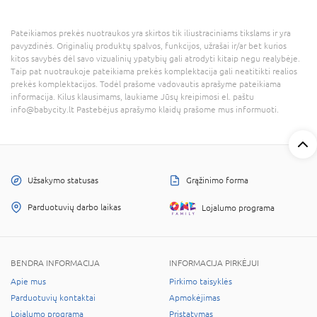
Pateikiamos prekės nuotraukos yra skirtos tik iliustraciniams tikslams ir yra
pavyzdinės. Originalių produktų spalvos, funkcijos, užrašai ir/ar bet kurios
kitos savybės dėl savo vizualinių ypatybių gali atrodyti kitaip negu realybėje.
Taip pat nuotraukoje pateikiama prekės komplektacija gali neatitikti realios
prekės komplektacijos. Todėl prašome vadovautis aprašyme pateikiama
informacija. Kilus klausimams, laukiame Jūsų kreipimosi el. paštu
info@babycity.lt Pastebėjus aprašymo klaidų prašome mus informuoti.
Užsakymo statusas
Grąžinimo forma
Parduotuvių darbo laikas
Lojalumo programa
BENDRA INFORMACIJA
INFORMACIJA PIRKĖJUI
Apie mus
Pirkimo taisyklės
Parduotuvių kontaktai
Apmokėjimas
Lojalumo programa
Pristatymas