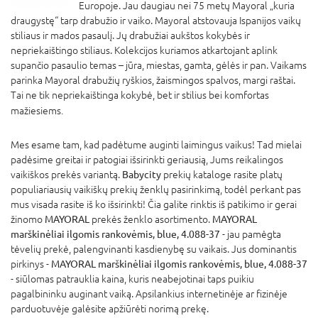
Europoje. Jau daugiau nei 75 metų Mayoral „kuria
draugystę“ tarp drabužio ir vaiko. Mayoral atstovauja Ispanijos vaikų
stiliaus ir mados pasaulį. Jų drabužiai aukštos kokybės ir
nepriekaištingo stiliaus. Kolekcijos kuriamos atkartojant aplink
supančio pasaulio temas – jūra, miestas, gamta, gėlės ir pan. Vaikams
parinka Mayoral drabužių ryškios, žaismingos spalvos, margi raštai.
Tai ne tik nepriekaištinga kokybė, bet ir stilius bei komfortas
mažiesiems
.
Mes esame tam, kad padėtume auginti laimingus vaikus! Tad mielai
padėsime greitai ir patogiai išsirinkti geriausią, Jums reikalingos
vaikiškos prekės variantą.
Babycity
prekių kataloge rasite platų
populiariausių vaikiškų prekių ženklų pasirinkimą, todėl perkant pas
mus visada rasite iš ko išsirinkti! Čia galite rinktis iš patikimo ir gerai
žinomo
MAYORAL
prekės ženklo asortimento.
MAYORAL
marškinėliai ilgomis rankovėmis, blue, 4.088-37
- jau pamėgta
tėvelių prekė, palengvinanti kasdienybę su vaikais. Jus dominantis
pirkinys -
MAYORAL marškinėliai ilgomis rankovėmis, blue, 4.088-37
- siūlomas patrauklia kaina, kuris neabejotinai taps puikiu
pagalbininku auginant vaiką. Apsilankius internetinėje ar fizinėje
parduotuvėje galėsite apžiūrėti norimą prekę.