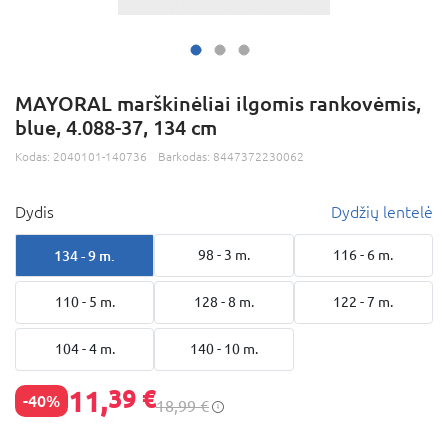
MAYORAL marškinėliai ilgomis rankovėmis,
blue, 4.088-37, 134 cm
Kodas:
2040101-140736
Barkodas:
8447372230062
Dydis
Dydžių lentelė
134 - 9 m.
98 - 3 m.
116 - 6 m.
110 - 5 m.
128 - 8 m.
122 - 7 m.
104 - 4 m.
140 - 10 m.
11,
39 €
-40%
18,99 €