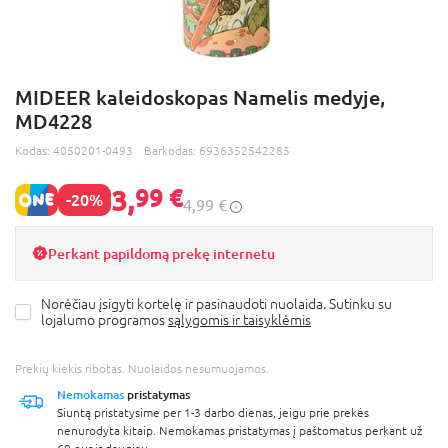
MIDEER kaleidoskopas Namelis medyje,
MD4228
Kodas:
4050201-0493
Barkodas:
6936352542285
3,
99 €
-20%
4,99 €
Perkant papildomą prekę internetu
Norėčiau įsigyti kortelę ir pasinaudoti nuolaida. Sutinku su
lojalumo programos
sąlygomis ir taisyklėmis
Prekių kiekis ribotas. Nuolaidos nesumuojamos.
Nemokamas
pristatymas
Siuntą pristatysime per 1-3 darbo dienas, jeigu prie prekės
nenurodyta kitaip. Nemokamas pristatymas į paštomatus perkant už