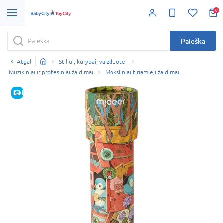
0
Paieška
Atgal
Stiliui, kūrybai, vaizduotei
Muzikiniai ir profesiniai žaidimai
Moksliniai tiriamieji žaidimai
E-KAINA