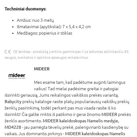
Techniniai duomenys:
Amžius: nuo 3 metų
Išmatavimai (apytiksliai): 7 x 5,4 x 4,2 cm
Medžiagos: popierius ir stiklas
CE ženklas - produktą įvertino gamintojas ir jis laikomas atitinkančiu ES
saugos, sveikatos ir aplinkos apsaugos reikalavimus.
MIDEER
Mes esame tam, kad padėtume auginti laimingus
vaikus! Tad mielai padėsime greitai ir patogiai
išsirinkti geriausią, Jums reikalingos vaikiškos prekės variantą.
Babycity
prekių kataloge rasite platų populiariausių vaikiškų prekių
ženklų pasirinkimą, todėl perkant pas mus visada rasite iš ko
išsirinkti! Čia galite rinktis iš patikimo ir gerai žinomo
MIDEER
prekės
ženklo asortimento.
MIDEER kaleidoskopas Namelis medyje,
MD4228
- jau pamėgta tėvelių prekė, palengvinanti kasdienybę su
vaikais. Jus dominantis pirkinys -
MIDEER kaleidoskopas Namelis