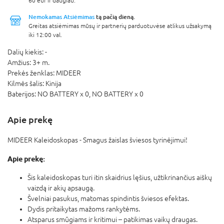
60 eur ir daugiau.
Nemokamas Atsiėmimas
tą pačią dieną.
Greitas atsiėmimas mūsų ir partnerių parduotuvėse atlikus užsakymą
iki 12:00 val.
Dalių kiekis:
-
Amžius:
3+ m.
Prekės ženklas:
MIDEER
Kilmės šalis:
Kinija
Baterijos:
NO BATTERY x 0,
NO BATTERY x 0
Apie prekę
MIDEER Kaleidoskopas - Smagus žaislas šviesos tyrinėjimui!
Apie prekę:
Šis kaleidoskopas turi itin skaidrius lęšius, užtikrinančius aiškų
vaizdą ir akių apsaugą.
Švelniai pasukus, matomas spindintis šviesos efektas.
Dydis pritaikytas mažoms rankytėms.
Atsparus smūgiams ir kritimui – patikimas vaikų draugas.