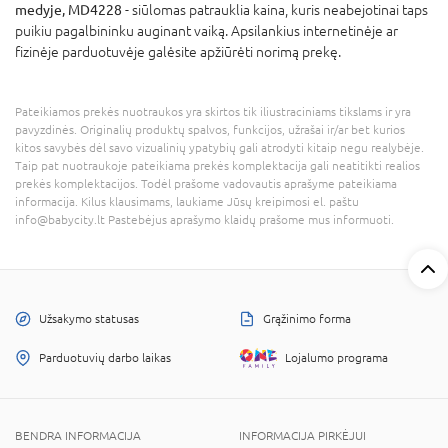
medyje, MD4228
- siūlomas patrauklia kaina, kuris neabejotinai taps
puikiu pagalbininku auginant vaiką. Apsilankius internetinėje ar
fizinėje parduotuvėje galėsite apžiūrėti norimą prekę.
Pateikiamos prekės nuotraukos yra skirtos tik iliustraciniams tikslams ir yra
pavyzdinės. Originalių produktų spalvos, funkcijos, užrašai ir/ar bet kurios
kitos savybės dėl savo vizualinių ypatybių gali atrodyti kitaip negu realybėje.
Taip pat nuotraukoje pateikiama prekės komplektacija gali neatitikti realios
prekės komplektacijos. Todėl prašome vadovautis aprašyme pateikiama
informacija. Kilus klausimams, laukiame Jūsų kreipimosi el. paštu
info@babycity.lt Pastebėjus aprašymo klaidų prašome mus informuoti.
Užsakymo statusas
Grąžinimo forma
Parduotuvių darbo laikas
Lojalumo programa
BENDRA INFORMACIJA
INFORMACIJA PIRKĖJUI