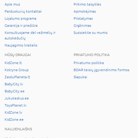
Apie mus
Pirkimo taisyklės
Parduotuvių kontaktai
Apmokėjimas
Lojalumo programa
Pristatymas
Garantija ir priežiūra
Grąžinimas
Konsultuojame dėl vežimėlių ir
Susisiekite su mumis
autokėdučių
Naujagimio kraitelis
MŪSŲ DRAUGAI
PRIVATUMO POLITIKA
KidZone.lt
Privatumo politika
Kotryna Group
BDAR teisių įgyvendinimo formos
ZaisluPlaneta.lt
Slapukai
BabyCity.lv
BabyCity.ee
Jukukeskus.ee
ToysPlanet.lv
KidZone.lv
KidZone.ee
NAUJIENLAIŠKIS