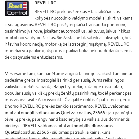
REVELL RC
REVELL RC prekinis ženklas – tai aukščiausios
kokybės nuotolinio valdymo modeliai, skirti vaikams
ir suaugusiems. REVELL RC pasižymi plačia transporto priemonių
pasirinkimo įvairove, įskaitant automobilius, lėktuvus, laivus ir kitus
nuotolinio valdymo žaislus. Šie žaislai ne tik suteikia linksmybių, bet
ir lavina koordinaciją, motoriką bei strateginį mąstymą. REVELL RC
modeliai yra patikimi, atsparūs ir puikiai tinka tiek pradedantiesiems,
tiek patyrusiems entuziastams.
Mes esame tam, kad padėtume auginti laimingus vaikus! Tad mielai
padėsime greitai ir patogiai išsirinkti geriausią, Jums reikalingos
vaikiškos prekės variantą.
Babycity
prekių kataloge rasite platų
populiariausių vaikiškų prekių ženklų pasirinkimą, todėl perkant pas
mus visada rasite iš ko išsirinkti! Čia galite rinktis iš patikimo ir gerai
žinomo
REVELL RC
prekės ženklo asortimento.
REVELL valdomas
mini automobilis-dinozauras Quetzalcoatlus, 23565
- jau pamėgta
tėvelių prekė, palengvinanti kasdienybę su vaikais. Jus dominantis
pirkinys -
REVELL valdomas mini automobilis-dinozauras
Quetzalcoatlus, 23565
- siūlomas patrauklia kaina, kuris
neabejotinai taps puikiu pagalbininku auginant vaiką. Apsilankius