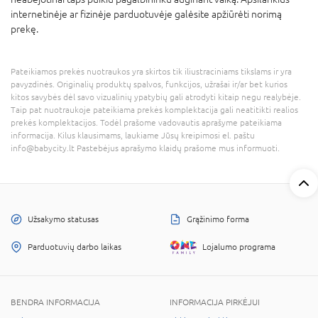
internetinėje ar fizinėje parduotuvėje galėsite apžiūrėti norimą
prekę.
Pateikiamos prekės nuotraukos yra skirtos tik iliustraciniams tikslams ir yra
pavyzdinės. Originalių produktų spalvos, funkcijos, užrašai ir/ar bet kurios
kitos savybės dėl savo vizualinių ypatybių gali atrodyti kitaip negu realybėje.
Taip pat nuotraukoje pateikiama prekės komplektacija gali neatitikti realios
prekės komplektacijos. Todėl prašome vadovautis aprašyme pateikiama
informacija. Kilus klausimams, laukiame Jūsų kreipimosi el. paštu
info@babycity.lt Pastebėjus aprašymo klaidų prašome mus informuoti.
Užsakymo statusas
Grąžinimo forma
Parduotuvių darbo laikas
Lojalumo programa
BENDRA INFORMACIJA
INFORMACIJA PIRKĖJUI