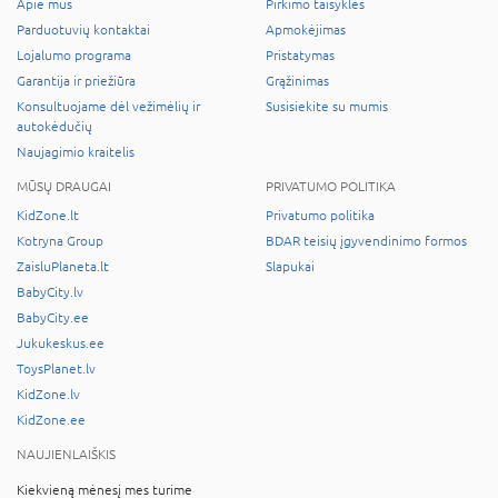
Apie mus
Pirkimo taisyklės
Parduotuvių kontaktai
Apmokėjimas
Lojalumo programa
Pristatymas
Garantija ir priežiūra
Grąžinimas
Konsultuojame dėl vežimėlių ir
Susisiekite su mumis
autokėdučių
Naujagimio kraitelis
MŪSŲ DRAUGAI
PRIVATUMO POLITIKA
KidZone.lt
Privatumo politika
Kotryna Group
BDAR teisių įgyvendinimo formos
ZaisluPlaneta.lt
Slapukai
BabyCity.lv
BabyCity.ee
Jukukeskus.ee
ToysPlanet.lv
KidZone.lv
KidZone.ee
NAUJIENLAIŠKIS
Kiekvieną mėnesį mes turime