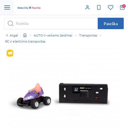
0
Paieška
Atgal
AUTO ir veiksmo žaidimai
Transportas
RC ir elektrinis transportas
IŠPARDAVIMAS