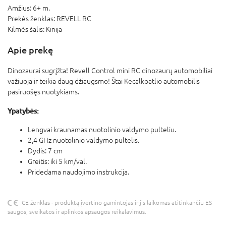
Amžius:
6+ m.
Prekės ženklas:
REVELL RC
Kilmės šalis:
Kinija
Apie prekę
Dinozaurai sugrįžta! Revell Control mini RC dinozaurų automobiliai
važiuoja ir teikia daug džiaugsmo! Štai Kecalkoatlio automobilis
pasiruošęs nuotykiams.
Ypatybės:
Lengvai kraunamas nuotolinio valdymo pulteliu.
2,4 GHz nuotolinio valdymo pultelis.
Dydis: 7 cm
Greitis: iki 5 km/val.
Pridedama naudojimo instrukcija.
CE ženklas - produktą įvertino gamintojas ir jis laikomas atitinkančiu ES
saugos, sveikatos ir aplinkos apsaugos reikalavimus.