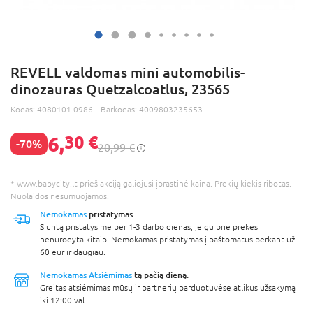
REVELL valdomas mini automobilis-
dinozauras Quetzalcoatlus, 23565
Kodas:
4080101-0986
Barkodas:
4009803235653
6,
30 €
-70%
20,99 €
* www.babycity.lt prieš akciją galiojusi įprastinė kaina. Prekių kiekis ribotas.
Nuolaidos nesumuojamos.
Nemokamas
pristatymas
Siuntą pristatysime per 1-3 darbo dienas, jeigu prie prekės
nenurodyta kitaip. Nemokamas pristatymas į paštomatus perkant už
60 eur ir daugiau.
Nemokamas Atsiėmimas
tą pačią dieną.
Greitas atsiėmimas mūsų ir partnerių parduotuvėse atlikus užsakymą
iki 12:00 val.