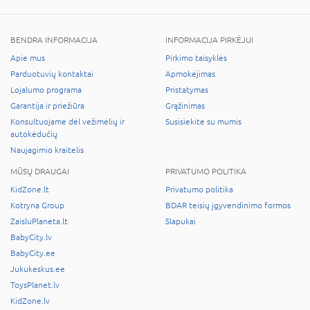
BENDRA INFORMACIJA
INFORMACIJA PIRKĖJUI
Apie mus
Pirkimo taisyklės
Parduotuvių kontaktai
Apmokėjimas
Lojalumo programa
Pristatymas
Garantija ir priežiūra
Grąžinimas
Konsultuojame dėl vežimėlių ir
Susisiekite su mumis
autokėdučių
Naujagimio kraitelis
MŪSŲ DRAUGAI
PRIVATUMO POLITIKA
KidZone.lt
Privatumo politika
Kotryna Group
BDAR teisių įgyvendinimo formos
ZaisluPlaneta.lt
Slapukai
BabyCity.lv
BabyCity.ee
Jukukeskus.ee
ToysPlanet.lv
KidZone.lv