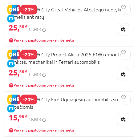
-20%
60454 LEGO® City Great Vehicles Atostogų nuotykių
namelis ant ratų
E-KAINA
25,
56 €
31,95 €
Perkant papildomą prekę internetu
-20%
60443 LEGO® City Project Alicia 2025 F1® remonto
punktas, mechanikai ir Ferrari automobilis
E-KAINA
25,
56 €
31,95 €
Perkant papildomą prekę internetu
-20%
60463 LEGO® City Fire Ugniagesių automobilis su
kopėčiomis
E-KAINA
15,
96 €
19,95 €
Perkant papildomą prekę internetu