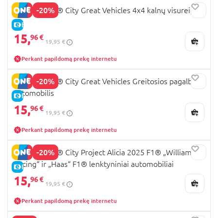
-20%
60447 LEGO® City Great Vehicles 4x4 kalnų visureigis
E-KAINA
15,
96 €
19,95 €
Perkant papildomą prekę internetu
-20%
60451 LEGO® City Great Vehicles Greitosios pagalbos
automobilis
E-KAINA
15,
96 €
19,95 €
Perkant papildomą prekę internetu
-20%
60464 LEGO® City Project Alicia 2025 F1® „Williams
Racing“ ir „Haas“ F1® lenktyniniai automobiliai
E-KAINA
15,
96 €
19,95 €
Perkant papildomą prekę internetu