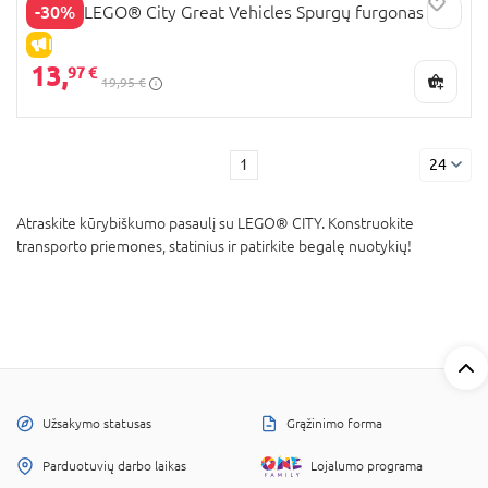
-30%
60452 LEGO® City Great Vehicles Spurgų furgonas
IŠPARDAVIMAS
13,
97 €
19,95 €
1
24
Atraskite kūrybiškumo pasaulį su LEGO® CITY. Konstruokite
transporto priemones, statinius ir patirkite begalę nuotykių!
Užsakymo statusas
Grąžinimo forma
Parduotuvių darbo laikas
Lojalumo programa