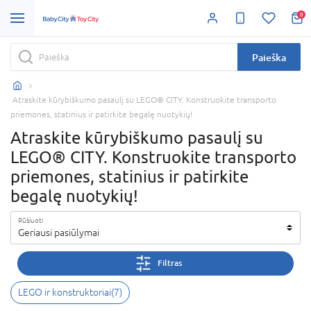
0
Paieška
Atraskite kūrybiškumo pasaulį su LEGO® CITY. Konstruokite transporto
priemones, statinius ir patirkite begalę nuotykių!
Atraskite kūrybiškumo pasaulį su
LEGO® CITY. Konstruokite transporto
priemones, statinius ir patirkite
begalę nuotykių!
Rūšiuoti
Geriausi pasiūlymai
Filtras
LEGO ir konstruktoriai
(
7
)