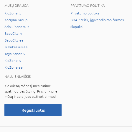
MŪSŲ DRAUGAI
PRIVATUMO POLITIKA
KidZone.lt
Privatumo politika
Kotryna Group
BDAR teisių įgyvendinimo formos
ZaisluPlaneta.lt
Slapukai
BabyCity.lv
BabyCity.ee
Jukukeskus.ee
ToysPlanet.lv
KidZone.lv
KidZone.ee
NAUJIENLAIŠKIS
Kiekvieną mėnesį mes turime
ypatingų pasiūlymų! Prisijunk prie
mūsų ir apie juos sužinok pirmas!
Registruotis