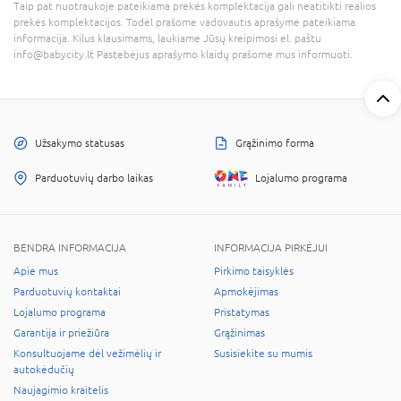
Taip pat nuotraukoje pateikiama prekės komplektacija gali neatitikti realios
prekės komplektacijos. Todėl prašome vadovautis aprašyme pateikiama
informacija. Kilus klausimams, laukiame Jūsų kreipimosi el. paštu
info@babycity.lt Pastebėjus aprašymo klaidų prašome mus informuoti.
Užsakymo statusas
Grąžinimo forma
Parduotuvių darbo laikas
Lojalumo programa
BENDRA INFORMACIJA
INFORMACIJA PIRKĖJUI
Apie mus
Pirkimo taisyklės
Parduotuvių kontaktai
Apmokėjimas
Lojalumo programa
Pristatymas
Garantija ir priežiūra
Grąžinimas
Konsultuojame dėl vežimėlių ir
Susisiekite su mumis
autokėdučių
Naujagimio kraitelis