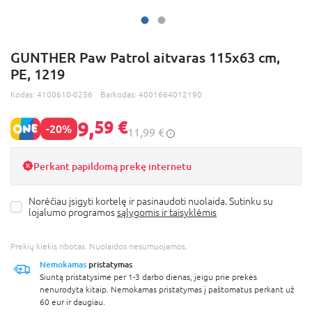
GUNTHER Paw Patrol aitvaras 115x63 cm,
PE, 1219
Kodas:
4100610-0256
Barkodas:
4001664012190
9,
59 €
-20%
11,99 €
Perkant papildomą prekę internetu
Norėčiau įsigyti kortelę ir pasinaudoti nuolaida. Sutinku su
lojalumo programos
sąlygomis ir taisyklėmis
Prekių kiekis ribotas. Nuolaidos nesumuojamos.
Nemokamas
pristatymas
Siuntą pristatysime per 1-3 darbo dienas, jeigu prie prekės
nenurodyta kitaip. Nemokamas pristatymas į paštomatus perkant už
60 eur ir daugiau.