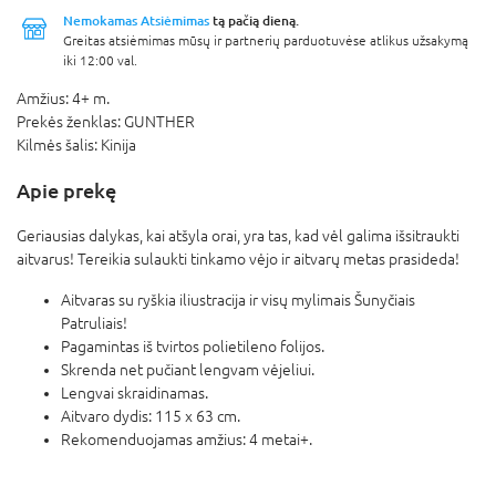
Nemokamas Atsiėmimas
tą pačią dieną.
Greitas atsiėmimas mūsų ir partnerių parduotuvėse atlikus užsakymą
iki 12:00 val.
Amžius:
4+ m.
Prekės ženklas:
GUNTHER
Kilmės šalis:
Kinija
Apie prekę
Geriausias dalykas, kai atšyla orai, yra tas, kad vėl galima išsitraukti
aitvarus! Tereikia sulaukti tinkamo vėjo ir aitvarų metas prasideda!
Aitvaras su ryškia iliustracija ir visų mylimais Šunyčiais
Patruliais!
Pagamintas iš tvirtos polietileno folijos.
Skrenda net pučiant lengvam vėjeliui.
Lengvai skraidinamas.
Aitvaro dydis: 115 x 63 cm.
Rekomenduojamas amžius: 4 metai+.