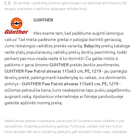
CE ženklas - produktą įvertino gamintojas ir jis laikomas atitinkančiu ES
saugos, sveikatos ir aplinkos apsaugos reikalavimus.
GUNTHER
Mes esame tam, kad padėtume auginti laimingus
vaikus! Tad mielai padėsime greitai ir patogiai išsirinkti geriausią,
Jums reikalingos vaikiškos prekės variantą.
Babycity
prekių kataloge
rasite platų populiariausių vaikiškų prekių ženklų pasirinkimą, todėl
perkant pas mus visada rasite iš ko išsirinkti! Čia galite rinktis iš
patikimo ir gerai žinomo
GUNTHER
prekės ženklo asortimento.
GUNTHER Paw Patrol aitvaras 115x63 cm, PE, 1219
- jau pamėgta
tėvelių prekė, palengvinanti kasdienybę su vaikais. Jus dominantis
pirkinys -
GUNTHER Paw Patrol aitvaras 115x63 cm, PE, 1219
-
siūlomas patrauklia kaina, kuris neabejotinai taps puikiu pagalbininku
auginant vaiką. Apsilankius internetinėje ar fizinėje parduotuvėje
galėsite apžiūrėti norimą prekę.
Pateikiamos prekės nuotraukos yra skirtos tik iliustraciniams tikslams ir yra
pavyzdinės. Originalių produktų spalvos, funkcijos, užrašai ir/ar bet kurios
kitos savybės dėl savo vizualinių ypatybių gali atrodyti kitaip negu realybėje.