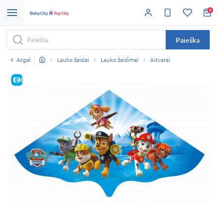
0
Paieška
Atgal
Lauko žaislai
Lauko žaidimai
Aitvarai
E-KAINA