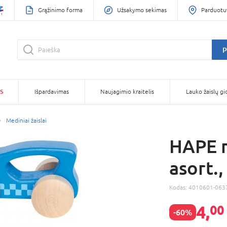
Grąžinimo forma
Užsakymo sekimas
Parduotu
P
S
Išpardavimas
Naujagimio kraitelis
Lauko žaislų gi
Mediniai žaislai
HAPE m
asort.
Kodas:
4010601-063
4,
00
-60%