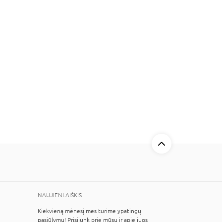
NAUJIENLAIŠKIS
Kiekvieną mėnesį mes turime ypatingų
pasiūlymų! Prisijunk prie mūsų ir apie juos