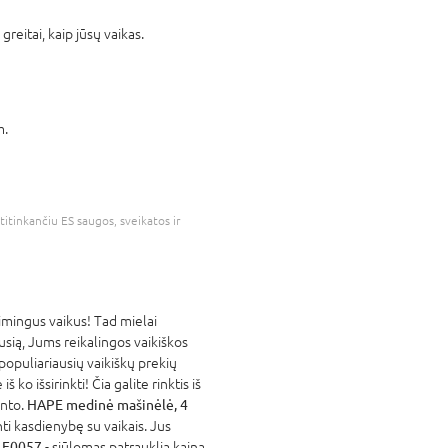
reitai, kaip jūsų vaikas.
m.
atitinkančiu ES saugos, sveikatos ir
mingus vaikus! Tad mielai
ausią, Jums reikalingos vaikiškos
populiariausių vaikiškų prekių
ko išsirinkti! Čia galite rinktis iš
ento.
HAPE medinė mašinėlė, 4
ti kasdienybę su vaikais. Jus
, E0057
- siūlomas patrauklia kaina,