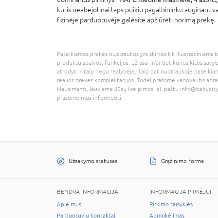
kuris neabejotinai taps puikiu pagalbininku auginant va
fizinėje parduotuvėje galėsite apžiūrėti norimą prekę.
Pateikiamos prekės nuotraukos yra skirtos tik iliustraciniams ti
produktų spalvos, funkcijos, užrašai ir/ar bet kurios kitos savy
atrodyti kitaip negu realybėje. Taip pat nuotraukoje pateikiam
realios prekės komplektacijos. Todėl prašome vadovautis apra
klausimams, laukiame Jūsų kreipimosi el. paštu
info@babycity
prašome mus informuoti.
Užsakymo statusas
Grąžinimo forma
BENDRA INFORMACIJA
INFORMACIJA PIRKĖJUI
Apie mus
Pirkimo taisyklės
Parduotuvių kontaktai
Apmokėjimas