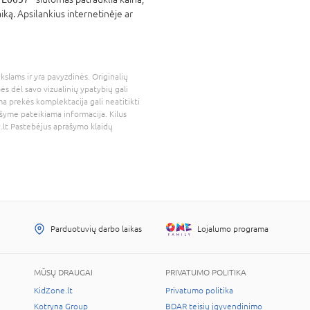
iką. Apsilankius internetinėje ar
kslams ir yra pavyzdinės. Originalių
bės dėl savo vizualinių ypatybių gali
a prekės komplektacija gali neatitikti
šyme pateikiama informacija. Kilus
.lt
Pastebėjus aprašymo klaidų
Parduotuvių darbo laikas
Lojalumo programa
MŪSŲ DRAUGAI
PRIVATUMO POLITIKA
KidZone.lt
Privatumo politika
Kotryna Group
BDAR teisių įgyvendinimo