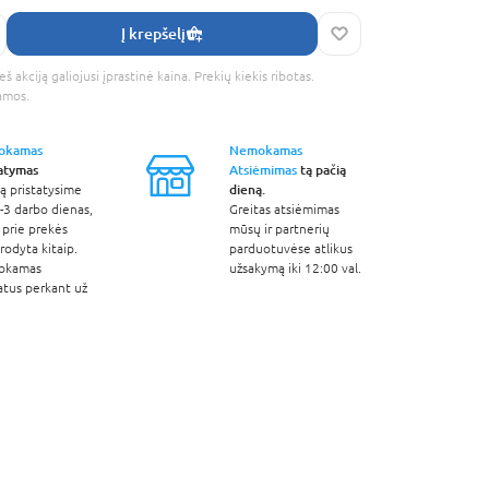
Į krepšelį
š akciją galiojusi įprastinė kaina. Prekių kiekis ribotas.
amos.
okamas
Nemokamas
tatymas
Atsiėmimas
tą pačią
dieną.
ą pristatysime
-3 darbo dienas,
Greitas atsiėmimas
 prie prekės
mūsų ir partnerių
odyta kitaip.
parduotuvėse atlikus
okamas
užsakymą iki 12:00 val.
atus perkant už