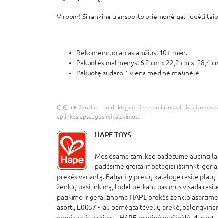
V'room! Ši rankinė transporto priemonė gali judėti taip g
Rekomenduojamas amžius: 10+ mėn.
Pakuotės matmenys: 6,2 cm x 22,2 cm x 28,4 c
Pakuotę sudaro 1 viena medinė mašinėlė.
CE ženklas - produktą įvertino gamintojas ir jis laikomas 
aplinkos apsaugos reikalavimus.
HAPE TOYS
Mes esame tam, kad padėtume auginti lai
padėsime greitai ir patogiai išsirinkti geri
prekės variantą.
Babycity
prekių kataloge rasite platų 
ženklų pasirinkimą, todėl perkant pas mus visada rasite iš 
patikimo ir gerai žinomo
HAPE
prekės ženklo asortim
asort., E0057
- jau pamėgta tėvelių prekė, palengvinan
dominantis pirkinys -
HAPE medinė mašinėlė, 4 asort.