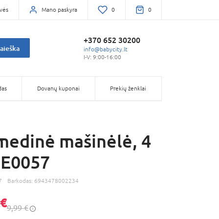
vės
Mano paskyra
0
0
+370 652 30200
aieška
info@babycity.lt
I-V: 9:00-16:00
das
Dovanų kuponai
Prekių ženklai
edinė mašinėlė, 4
, E0057
7
Barkodas:
6943478002234
 €
9,99 €