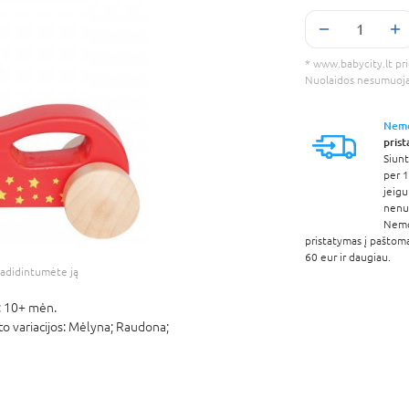
* www.babycity.lt prie
Nuolaidos nesumuoj
Nem
pris
Siunt
per 1
jeigu
nenur
Nem
pristatymas į paštom
60 eur ir daugiau.
adidintumėte ją
:
10+ mėn.
o variacijos:
Mėlyna; Raudona;