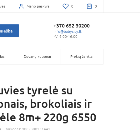
vės
Mano paskyra
0
0
+370 652 30200
aieška
info@babycity.lt
I-V: 9:00-16:00
das
Dovanų kuponai
Prekių ženklai
uvies tyrelė su
nais, brokoliais ir
nėle 8m+ 220g 6550
4
Barkodas:
9062300131441