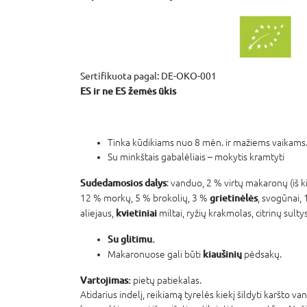
Sertifikuota pagal: DE-OKO-001
ES ir ne ES žemės ūkis
Tinka kūdikiams nuo 8 mėn. ir mažiems vaikams
Su minkštais gabalėliais – mokytis kramtyti
Sudedamosios dalys
: vanduo, 2 % virtų makaronų (iš k
grietinėlės
12 % morkų, 5 % brokolių, 3 %
, svogūnai, 
kvietiniai
aliejaus,
miltai, ryžių krakmolas, citrinų sulty
Su glitimu.
kiaušinių
Makaronuose gali būti
pėdsakų.
Vartojimas:
pietų patiekalas.
Atidarius indelį, reikiamą tyrelės kiekį šildyti karšto