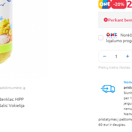
2
-20%
Perkant ben
Norėči
lojalumo pro
Prekių kiekis ribota
Nem
pris
adidintumėte ją
Siunt
per 1
ženklas:
HIPP
jeigu
šalis:
Vokietija
nenur
Nem
pristatymas į paštom
60 eur ir daugiau.