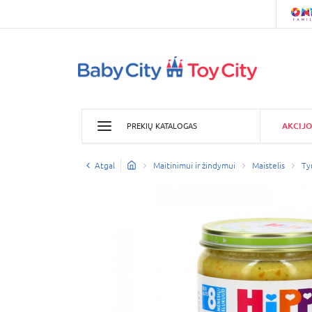
AKCIJO
PREKIŲ KATALOGAS
Atgal
Maitinimui ir žindymui
Maistelis
Ty