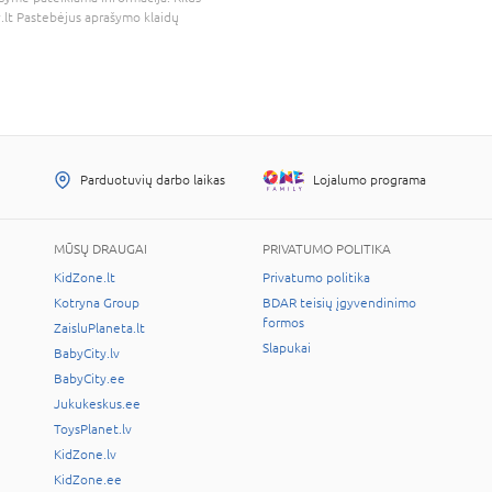
.lt
Pastebėjus aprašymo klaidų
Parduotuvių darbo laikas
Lojalumo programa
MŪSŲ DRAUGAI
PRIVATUMO POLITIKA
KidZone.lt
Privatumo politika
Kotryna Group
BDAR teisių įgyvendinimo
formos
ZaisluPlaneta.lt
Slapukai
BabyCity.lv
BabyCity.ee
Jukukeskus.ee
ToysPlanet.lv
KidZone.lv
KidZone.ee