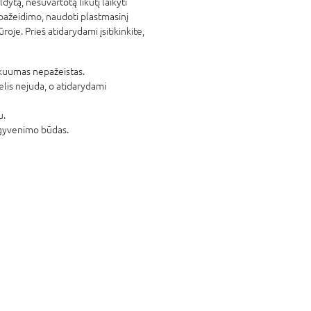
ldytą, nesuvartotą likutį laikyti
o pažeidimo, naudoti plastmasinį
oje. Prieš atidarydami įsitikinkite,
akuumas nepažeistas.
telis nejuda, o atidarydami
u.
s gyvenimo būdas.