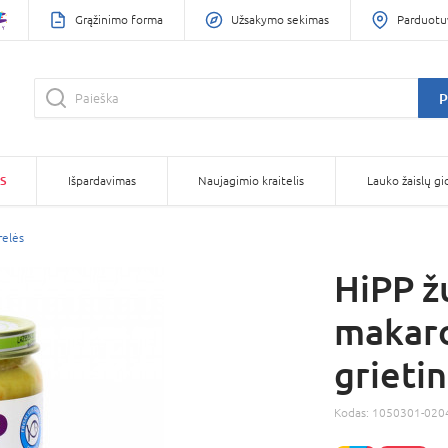
Grąžinimo forma
Užsakymo sekimas
Parduotu
P
S
Išpardavimas
Naujagimio kraitelis
Lauko žaislų gi
relės
HiPP ž
makaro
grieti
Kodas:
1050301-020