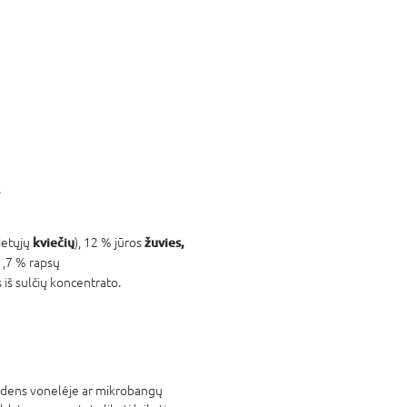
.
kviečių
žuvies,
ietųjų
), 12 % jūros
1,7 % rapsų
s iš sulčių koncentrato.
 vandens vonelėje ar mikrobangų