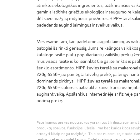
atrinktus ekologiškus ingredientus, užtikrinančius vaik
gaminiai atitinka griežtus ekologijos ir saugumo reikal
dėl savo mažylių mitybos ir priežiūros. HIPP – tai atsak
padedantis auginti laimingus ir sveikus vaikus.
Mes esame tam, kad padėtume auginti laimingus vaikus
patogiai išsirinkti geriausią, Jums reikalingos vaikiškos
kataloge rasite platų populiariausių vaikiškų prekių že
mus visada rasite iš ko išsirinkti! Čia galite rinktis iš p
ženklo asortimento.
HiPP žuvies tyrelė su makaronais,
220g 6550
- jau pamėgta tėvelių prekė, palengvinanti 
dominantis pirkinys -
HiPP žuvies tyrelė su makaronais
220g 6550
- siūlomas patrauklia kaina, kuris neabejoti
auginant vaiką. Apsilankius internetinėje ar fizinėje pa
norimą prekę.
Pateikiamos prekės nuotraukos yra skirtos tik iliustraciniams ti
produktų spalvos, funkcijos, užrašai ir/ar bet kurios kitos savy
atrodyti kitaip negu realybėje. Taip pat nuotraukoje pateikiam
realios prekės komplektacijos. Todėl prašome vadovautis apra