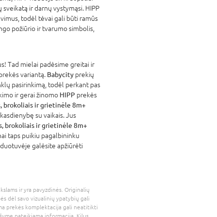
ų sveikatą ir darnų vystymąsi. HIPP
avimus, todėl tėvai gali būti ramūs
ingo požiūrio ir tvarumo simbolis,
! Tad mielai padėsime greitai ir
 prekės variantą.
Babycity
prekių
nklų pasirinkimą, todėl perkant pas
atikimo ir gerai žinomo
HIPP
prekės
 brokoliais ir grietinėle 8m+
kasdienybę su vaikais. Jus
, brokoliais ir grietinėle 8m+
nai taps puikiu pagalbininku
rduotuvėje galėsite apžiūrėti
kslams ir yra pavyzdinės. Originalių
bės dėl savo vizualinių ypatybių gali
a prekės komplektacija gali neatitikti
šyme pateikiama informacija. Kilus