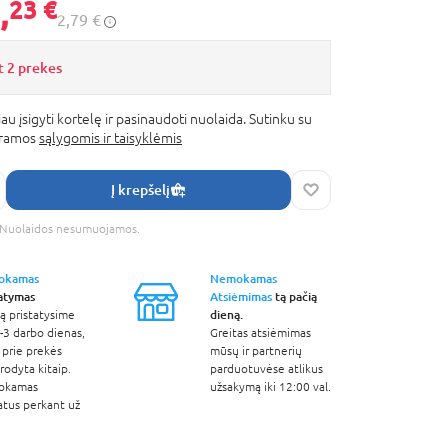
,
23 €
2,79 €
t 2 prekes
au įsigyti kortelę ir pasinaudoti nuolaida. Sutinku su
gramos
sąlygomis ir taisyklėmis
Į krepšelį
s. Nuolaidos nesumuojamos.
okamas
Nemokamas
tatymas
Atsiėmimas
tą pačią
dieną.
ą pristatysime
-3 darbo dienas,
Greitas atsiėmimas
 prie prekės
mūsų ir partnerių
odyta kitaip.
parduotuvėse atlikus
okamas
užsakymą iki 12:00 val.
atus perkant už