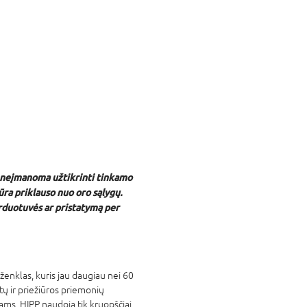
 neįmanoma užtikrinti tinkamo
ra priklauso nuo oro sąlygų.
duotuvės ar pristatymą per
 ženklas, kuris jau daugiau nei 60
ų ir priežiūros priemonių
ams, HIPP naudoja tik kruopščiai