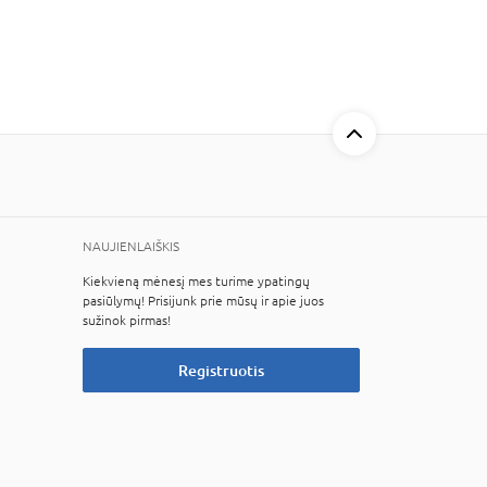
NAUJIENLAIŠKIS
Kiekvieną mėnesį mes turime ypatingų
pasiūlymų! Prisijunk prie mūsų ir apie juos
sužinok pirmas!
Registruotis