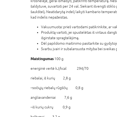
krosnelėje, gerai išmaišyti, patikrinti temperatūrą. Neši
šaldytuve, suvartoti per 24 val. Siekiant išvengti stikl
šaukštelį. Neatidarytą indelį laikyti kambario temperatūr
kad indelis nepažeistas.
Vakuumuota: prieš vartodami patikrinkite, ar v
Produktą vartoti, jei spustelėtas iš viršaus dang
išgirstate spragtelėjimą.
Dėl papildomo maitinimo pasitarkite su gydytoj
Svarbu įvairi ir subalansuota mityba bei sveika
Maistingumas
100 g
energinė vertė kJ/kcal 294/70
riebalai, iš kurių 2,8 g
–sočiųjų riebalų rūgščių 0,8 g
angliavandeniai 7,6 g
–iš kurių cukrų 0,9 g
baltymai 3,2 g