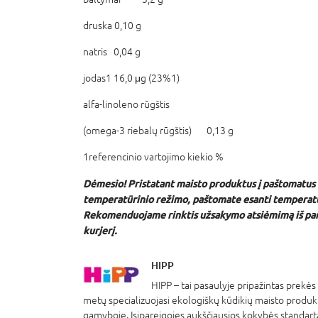
druska 0,10 g
natris 0,04 g
jodas1 16,0 μg (23%1)
alfa-linoleno rūgštis
(omega-3 riebalų rūgštis) 0,13 g
1referencinio vartojimo kiekio %
Dėmesio! Pristatant maisto produktus į paštomatus
temperatūrinio režimo, paštomate esanti temperatū
Rekomenduojame rinktis užsakymo atsiėmimą iš par
kurjerį.
HIPP
HIPP – tai pasaulyje pripažintas prekės
metų specializuojasi ekologiškų kūdikių maisto produkt
gamyboje. Įsipareigojęs aukščiausios kokybės standart