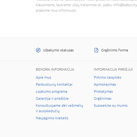
klausimams, laukiame Jūsų kreipimosi el. paštu
info@babycity
prašome mus informuoti.
Užsakymo statusas
Grąžinimo forma
BENDRA INFORMACIJA
INFORMACIJA PIRKĖJUI
Apie mus
Pirkimo taisyklės
Parduotuvių kontaktai
Apmokėjimas
Lojalumo programa
Pristatymas
Garantija ir priežiūra
Grąžinimas
Konsultuojame dėl vežimėlių
Susisiekite su mumis
ir autokėdučių
Naujagimio kraitelis