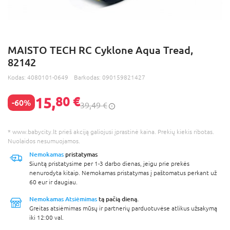
MAISTO TECH RC Cyklone Aqua Tread,
82142
Kodas:
4080101-0649
Barkodas:
090159821427
15,
80 €
-60%
39,49 €
* www.babycity.lt prieš akciją galiojusi įprastinė kaina. Prekių kiekis ribotas.
Nuolaidos nesumuojamos.
Nemokamas
pristatymas
Siuntą pristatysime per 1-3 darbo dienas, jeigu prie prekės
nenurodyta kitaip. Nemokamas pristatymas į paštomatus perkant už
60 eur ir daugiau.
Nemokamas Atsiėmimas
tą pačią dieną.
Greitas atsiėmimas mūsų ir partnerių parduotuvėse atlikus užsakymą
iki 12:00 val.