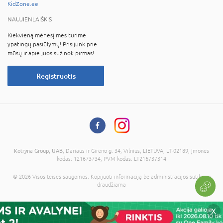
KidZone.ee
NAUJIENLAIŠKIS
Kiekvieną mėnesį mes turime
ypatingų pasiūlymų! Prisijunk prie
mūsų ir apie juos sužinok pirmas!
Registruotis
Kotryna Group, UAB
, Dariaus ir Girėno g. 34, Vilnius, LIETUVA, LT-02189, Įmonės
kodas: 121673734, PVM kodas: LT216737314
© 2026 Visos teisės saugomos. Kopijuoti informaciją be administracijos sutikimo
draudžiama
X
Į krepšelį