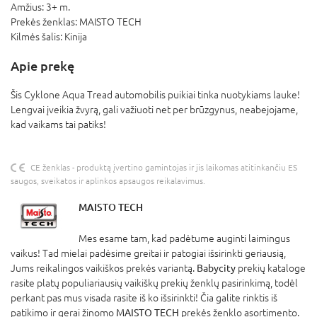
Amžius:
3+ m.
Prekės ženklas:
MAISTO TECH
Kilmės šalis:
Kinija
Apie prekę
Šis Cyklone Aqua Tread automobilis puikiai tinka nuotykiams lauke!
Lengvai įveikia žvyrą, gali važiuoti net per brūzgynus, neabejojame,
kad vaikams tai patiks!
CE ženklas - produktą įvertino gamintojas ir jis laikomas atitinkančiu ES
saugos, sveikatos ir aplinkos apsaugos reikalavimus.
MAISTO TECH
Mes esame tam, kad padėtume auginti laimingus
vaikus! Tad mielai padėsime greitai ir patogiai išsirinkti geriausią,
Jums reikalingos vaikiškos prekės variantą.
Babycity
prekių kataloge
rasite platų populiariausių vaikiškų prekių ženklų pasirinkimą, todėl
perkant pas mus visada rasite iš ko išsirinkti! Čia galite rinktis iš
patikimo ir gerai žinomo
MAISTO TECH
prekės ženklo asortimento.