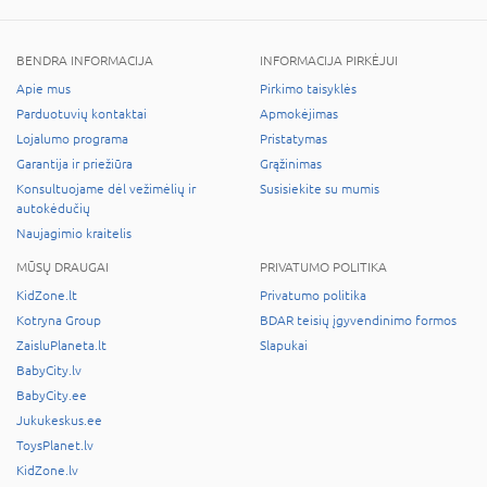
BENDRA INFORMACIJA
INFORMACIJA PIRKĖJUI
Apie mus
Pirkimo taisyklės
Parduotuvių kontaktai
Apmokėjimas
Lojalumo programa
Pristatymas
Garantija ir priežiūra
Grąžinimas
Konsultuojame dėl vežimėlių ir
Susisiekite su mumis
autokėdučių
Naujagimio kraitelis
MŪSŲ DRAUGAI
PRIVATUMO POLITIKA
KidZone.lt
Privatumo politika
Kotryna Group
BDAR teisių įgyvendinimo formos
ZaisluPlaneta.lt
Slapukai
BabyCity.lv
BabyCity.ee
Jukukeskus.ee
ToysPlanet.lv
KidZone.lv