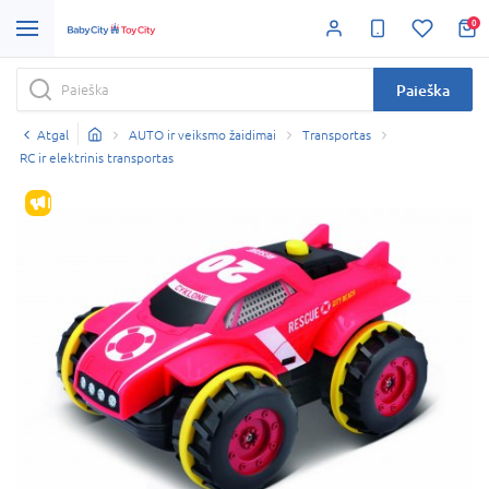
0
Paieška
Atgal
AUTO ir veiksmo žaidimai
Transportas
RC ir elektrinis transportas
IŠPARDAVIMAS