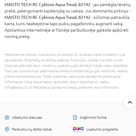
MAISTO TECH RC Cyklone Aqua Tread, 82142
- jau pamėgta tėvelių
prekė, palengvinanti kasdienybę su vaikais. Jus dominantis pirkinys -
MAISTO TECH RC Cyklone Aqua Tread, 82142
- siūlomas patrauklia
kaina, kuris neabejotinai taps puikiu pagalbininku auginant vaiką.
Apsilankius internetinėje ar fizinėje parduotuvėje galėsite apžiūrėti
norimą prekę.
Pateikiamos prekės nuotraukos yra skirtos tik iliustraciniams tikslams ir yra
pavyzdinės. Originalių produktų spalvos, funkcijos, užrašai ir/ar bet kurios
kitos savybės dėl savo vizualinių ypatybių gali atrodyti kitaip negu realybėje.
Taip pat nuotraukoje pateikiama prekės komplektacija gali neatitikti realios
prekės komplektacijos. Todėl prašome vadovautis aprašyme pateikiama
informacija. Kilus klausimams, laukiame Jūsų kreipimosi el. paštu
info@babycity.lt Pastebėjus aprašymo klaidų prašome mus informuoti.
Užsakymo statusas
Grąžinimo forma
Parduotuvių darbo laikas
Lojalumo programa