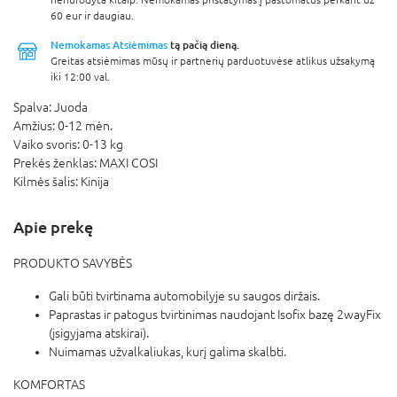
60 eur ir daugiau.
Nemokamas Atsiėmimas
tą pačią dieną.
Greitas atsiėmimas mūsų ir partnerių parduotuvėse atlikus užsakymą
iki 12:00 val.
Spalva:
Juoda
Amžius:
0-12 mėn.
Vaiko svoris:
0-13 kg
Prekės ženklas:
MAXI COSI
Kilmės šalis:
Kinija
Apie prekę
PRODUKTO SAVYBĖS
Gali būti tvirtinama automobilyje su saugos diržais.
Paprastas ir patogus tvirtinimas naudojant Isofix bazę 2wayFix
(įsigyjama atskirai).
Nuimamas užvalkaliukas, kurį galima skalbti.
KOMFORTAS