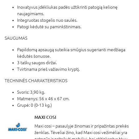
Inovatyvus įdėkliukas padės užtikrinti patogią kelionę
naujagimiams.
Integruotas stogelis nuo saulės.
Patogi kėdutė su paminkštinimais.
SAUGUMAS
Papildomą apsaugą suteikia smūgius sugerianti medžiaga
kėdutės šonuose.
3 taškų saugos diržai.
Tvirtinama prieš važiavimo kryptį.
TECHNINĖS CHARAKTERISTIKOS
Svoris: 3,90 kg.
Matmenys: 56 x 46 x 67 cm.
Grupė: 0 (0-13 kg.)
MAXI COSI
Maxi cosi – pasaulyje žinomas ir pripažintas prekės
ženklas. Tėveliai žino, kad Maxi cosi vežimėliai yra
patogūs ir pritaikyti mažyliui, bei atitinkantys tėvų