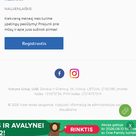
NAUJIENLAIŠKIS
Kiekvieną mėnesį mes turime
ypatingų pasiūlymų! Prisijunk prie
mūsų ir apie juos sužinok pirmas!
Registruotis
Kotryna Group, UAB
, Dariaus ir Girėno g. 34, Vilnius, LIETUVA, LT-02189, Įmonės
kodas: 121673734, PVM kodas: LT216737314
© 2026 Visos teisės saugomos. Kopijuoti informaciją be administracijos sutikimo
draudžiama
X
Į krepšelį