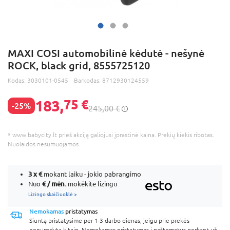
MAXI COSI automobilinė kėdutė - nešynė
ROCK, black grid, 8555725120
Kodas:
3030101-0545
Barkodas:
8712930124559
183,
75 €
-25%
245,00 €
* www.babycity.lt prieš akciją galiojusi įprastinė kaina. Prekių kiekis ribotas.
Nuolaidos nesumuojamos.
3 x
€
mokant laiku - jokio pabrangimo
€ / mėn.
Nuo
mokėkite lizingu
Lizingo skaičiuoklė >
Nemokamas
pristatymas
Siuntą pristatysime per 1-3 darbo dienas, jeigu prie prekės
nenurodyta kitaip. Nemokamas pristatymas į paštomatus perkant už