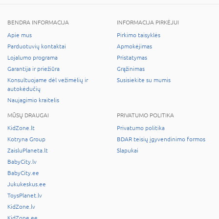
BENDRA INFORMACIJA
INFORMACIJA PIRKĖJUI
Apie mus
Pirkimo taisyklės
Parduotuvių kontaktai
Apmokėjimas
Lojalumo programa
Pristatymas
Garantija ir priežiūra
Grąžinimas
Konsultuojame dėl vežimėlių ir
Susisiekite su mumis
autokėdučių
Naujagimio kraitelis
MŪSŲ DRAUGAI
PRIVATUMO POLITIKA
KidZone.lt
Privatumo politika
Kotryna Group
BDAR teisių įgyvendinimo formos
ZaisluPlaneta.lt
Slapukai
BabyCity.lv
BabyCity.ee
Jukukeskus.ee
ToysPlanet.lv
KidZone.lv
KidZone.ee