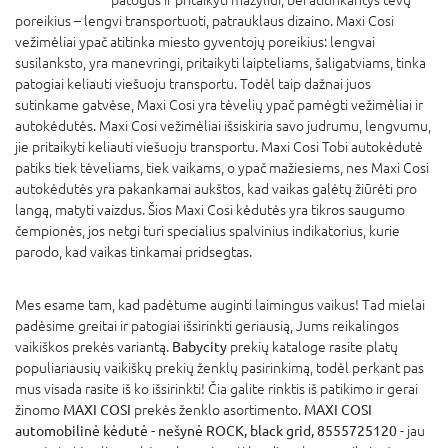
poreikius – lengvi transportuoti, patrauklaus dizaino. Maxi Cosi
vežimėliai ypač atitinka miesto gyventojų poreikius: lengvai
susilanksto, yra manevringi, pritaikyti laipteliams, šaligatviams, tinka
patogiai keliauti viešuoju transportu. Todėl taip dažnai juos
sutinkame gatvėse, Maxi Cosi yra tėvelių ypač pamėgti vežimėliai ir
autokėdutės. Maxi Cosi vežimėliai išsiskiria savo judrumu, lengvumu,
jie pritaikyti keliauti viešuoju transportu. Maxi Cosi Tobi autokėdutė
patiks tiek tėveliams, tiek vaikams, o ypač mažiesiems, nes Maxi Cosi
autokėdutės yra pakankamai aukštos, kad vaikas galėtų žiūrėti pro
langą, matyti vaizdus. Šios Maxi Cosi kėdutės yra tikros saugumo
čempionės, jos netgi turi specialius spalvinius indikatorius, kurie
parodo, kad vaikas tinkamai pridsegtas.
Mes esame tam, kad padėtume auginti laimingus vaikus! Tad mielai
padėsime greitai ir patogiai išsirinkti geriausią, Jums reikalingos
vaikiškos prekės variantą.
Babycity
prekių kataloge rasite platų
populiariausių vaikiškų prekių ženklų pasirinkimą, todėl perkant pas
mus visada rasite iš ko išsirinkti! Čia galite rinktis iš patikimo ir gerai
žinomo
MAXI COSI
prekės ženklo asortimento.
MAXI COSI
automobilinė kėdutė - nešynė ROCK, black grid, 8555725120
- jau