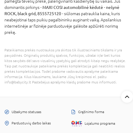
pamėgta tėvelių prekė, palengvinanti kasdienybę su vaikais. Jus
dominantis pirkinys -
MAXI COSI automobilinė kėdutė - nešynė
ROCK, black grid, 8555725120
- siūlomas patrauklia kaina, kuris
neabejotinai taps puikiu pagalbininku auginant vaiką. Apsilankius
internetinėje ar fizinėje parduotuvėje galėsite apžiūrėti norimą
prekę.
Pateikiamos prekės nuotraukos yra skirtos tik iliustraciniams tikslams ir yra
pavyzdinės. Originalių produktų spalvos, funkcijos, užrašai ir/ar bet kurios
kitos savybės dėl savo vizualinių ypatybių gali atrodyti kitaip negu realybėje.
Taip pat nuotraukoje pateikiama prekės komplektacija gali neatitikti realios
prekės komplektacijos. Todėl prašome vadovautis aprašyme pateikiama
informacija. Kilus klausimams, laukiame Jūsų kreipimosi el. paštu
info@babycity.lt Pastebėjus aprašymo klaidų prašome mus informuoti.
Užsakymo statusas
Grąžinimo forma
Parduotuvių darbo laikas
Lojalumo programa