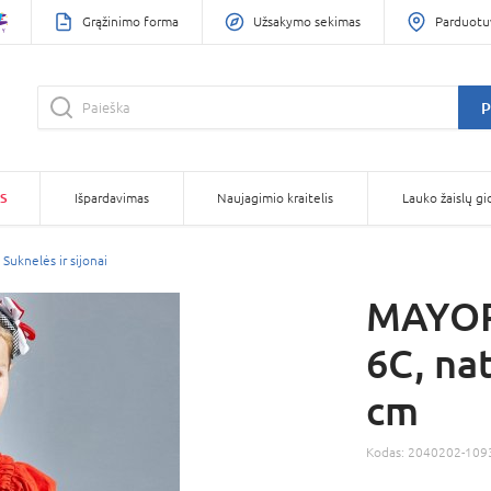
Grąžinimo forma
Užsakymo sekimas
Parduotu
P
S
Išpardavimas
Naujagimio kraitelis
Lauko žaislų gi
Suknelės ir sijonai
MAYORA
6C, na
cm
Kodas:
2040202-109