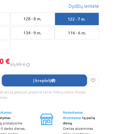
Dydžių lentelė
128 - 8 m.
122 - 7 m.
134 - 9 m.
116 - 6 m.
0 €
35,99 €
Į krepšelį
š akciją galiojusi įprastinė kaina. Prekių kiekis ribotas.
amos.
okamas
Nemokamas
tatymas
Atsiėmimas
tą pačią
dieną.
ą pristatysime
-3 darbo dienas,
Greitas atsiėmimas
 prie prekės
mūsų ir partnerių