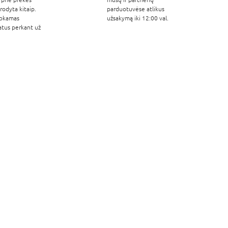
odyta kitaip.
parduotuvėse atlikus
okamas
užsakymą iki 12:00 val.
atus perkant už