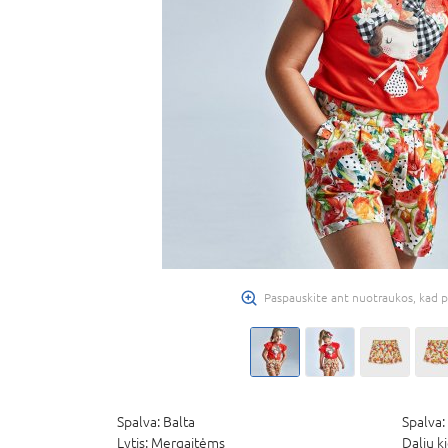
Paspauskite ant nuotraukos, kad p
Spalva:
Balta
Spalva:
Lytis:
Mergaitėms
Dalių k