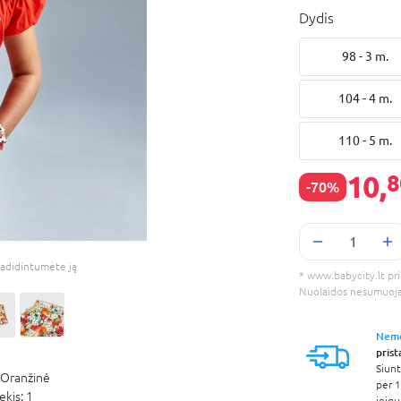
Dydis
98 - 3 m.
104 - 4 m.
110 - 5 m.
10,
8
-70%
adidintumėte ją
* www.babycity.lt prie
Nuolaidos nesumuoj
Nem
pris
Siunt
Oranžinė
per 1
iekis:
1
jeigu