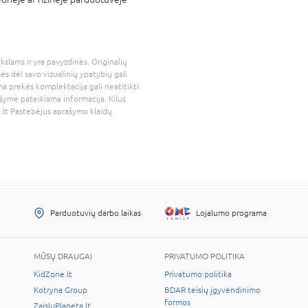
kslams ir yra pavyzdinės. Originalių
bės dėl savo vizualinių ypatybių gali
a prekės komplektacija gali neatitikti
šyme pateikiama informacija. Kilus
.lt
Pastebėjus aprašymo klaidų
Parduotuvių darbo laikas
Lojalumo programa
MŪSŲ DRAUGAI
PRIVATUMO POLITIKA
KidZone.lt
Privatumo politika
Kotryna Group
BDAR teisių įgyvendinimo
formos
ZaisluPlaneta.lt