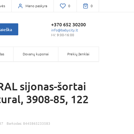
vės
Mano paskyra
0
0
+370 652 30200
aieška
info@babycity.lt
I-V: 9:00-16:00
das
Dovanų kuponai
Prekių ženklai
L sijonas-šortai
tural, 3908-85, 122
37
Barkodas:
8445865233583