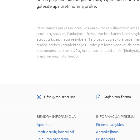
galėsite apžiūrėti norimą prekę.
Pateikiamos prekės nuotraukos yra skirtos tik iliustraciniams ti
produktų spalvos, funkcijos, užrašai ir/ar bet kurios kitos savy
atrodyti kitaip negu realybėje. Taip pat nuotraukoje pateikiam
realios prekės komplektacijos. Todėl prašome vadovautis apra
klausimams, laukiame Jūsų kreipimosi el. paštu
info@babycity
prašome mus informuoti.
Užsakymo statusas
Grąžinimo forma
BENDRA INFORMACIJA
INFORMACIJA PIRKĖJUI
Apie mus
Pirkimo taisyklės
Parduotuvių kontaktai
Apmokėjimas
Lojalumo programa
Pristatymas