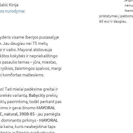
šalis:
Kinija
nenur
ros nurodymai
Nem
pristatymas į paštom
60 eur ir daugiau.
eris visame Iberijos pusiasalyje
je. Jau daugiau nei 75 metų
o ir vaiko. Mayoral atstovauja
aukštos kokybės ir nepriekaištingo
o pasaulio temas – jūra, miestas,
ryškios, žaismingos spalvos, margi
s bei komfortas mažiesiems
.
! Tad mielai padėsime greitai ir
 prekės variantą.
Babycity
prekių
nklų pasirinkimą, todėl perkant pas
atikimo ir gerai žinomo
MAYORAL
C, natural, 3908-85
- jau pamėgta
 dominantis pirkinys -
MAYORAL
a kaina, kuris neabejotinai taps
tinėje ar fizinėje parduotuvėje