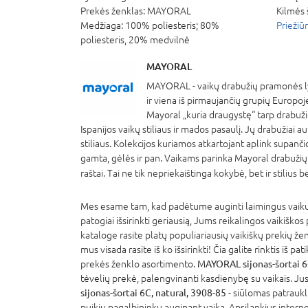
Prekės ženklas:
MAYORAL
Kilmės 
Medžiaga:
100% poliesteris; 80%
Priežiū
poliesteris, 20% medvilnė
MAYORAL
MAYORAL - vaikų drabužių pramonės lyd
ir viena iš pirmaujančių grupių Europo
Mayoral „kuria draugystę“ tarp drabuži
Ispanijos vaikų stiliaus ir mados pasaulį. Jų drabužiai 
stiliaus. Kolekcijos kuriamos atkartojant aplink supanči
gamta, gėlės ir pan. Vaikams parinka Mayoral drabužių 
raštai. Tai ne tik nepriekaištinga kokybė, bet ir stiliu
Mes esame tam, kad padėtume auginti laimingus vaikus
patogiai išsirinkti geriausią, Jums reikalingos vaikiškos
kataloge rasite platų populiariausių vaikiškų prekių že
mus visada rasite iš ko išsirinkti! Čia galite rinktis iš p
prekės ženklo asortimento.
MAYORAL sijonas-šortai 6
tėvelių prekė, palengvinanti kasdienybę su vaikais. Jus
sijonas-šortai 6C, natural, 3908-85
- siūlomas patraukli
puikiu pagalbininku auginant vaiką. Apsilankius interne