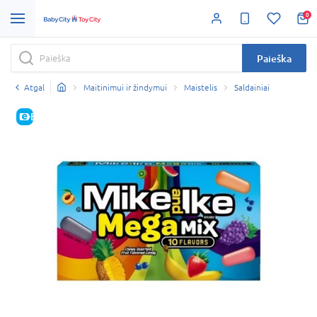
0
Paieška
Atgal
Maitinimui ir žindymui
Maistelis
Saldainiai
E-KAINA