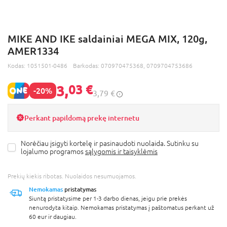
MIKE AND IKE saldainiai MEGA MIX, 120g,
AMER1334
Kodas:
1051501-0486
Barkodas:
070970475368, 0709704753686
3,
03 €
-20%
3,79 €
Perkant papildomą prekę internetu
Norėčiau įsigyti kortelę ir pasinaudoti nuolaida. Sutinku su
lojalumo programos
sąlygomis ir taisyklėmis
Prekių kiekis ribotas. Nuolaidos nesumuojamos.
Nemokamas
pristatymas
Siuntą pristatysime per 1-3 darbo dienas, jeigu prie prekės
nenurodyta kitaip. Nemokamas pristatymas į paštomatus perkant už
60 eur ir daugiau.