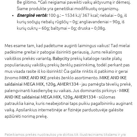
Be glitimo. *Gali neigiamai paveikti vaikų aktyvumą ir dėmesį.
Šiame produkte yra genetiškai modifikuotų organizmų.
Energinė vertė:
100 g.: – 1534 kJ/ 367 kcal; riebalai – 0g, iš
kurių sočiųjų riebalų rūgščių – 0g; angliavandeniai – 90g, iš
kurių cukrų – 60g; baltymai – 0g; druska – 0,08g.
Mes esame tam, kad padėtume auginti laimingus vaikus! Tad mielai
padėsime greitai ir patogiai išsirinkti geriausią, Jums reikalingos
vaikiškos prekės variantą.
Babycity
prekių kataloge rasite platų
populiariausių vaikiškų prekių ženklų pasirinkimą, todėl perkant pas
mus visada rasite iš ko išsirinkti! Čia galite rinktis iš patikimo ir gerai
žinomo
MIKE AND IKE
prekės ženklo asortimento.
MIKE AND IKE
saldainiai MEGA MIX, 120g, AMER1334
- jau pamėgta tėvelių prekė,
palengvinanti kasdienybę su vaikais. Jus dominantis pirkinys -
MIKE
AND IKE saldainiai MEGA MIX, 120g, AMER1334
- siūlomas
patrauklia kaina, kuris neabejotinai taps puikiu pagalbininku auginant
vaiką. Apsilankius internetinėje ar fizinėje parduotuvėje galėsite
apžiūrėti norimą prekę.
Pateikiamos prekės nuotraukos yra skirtos tik iliustraciniams tikslams ir yra