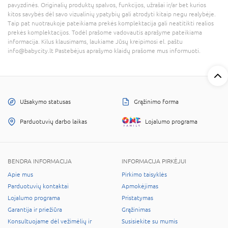
pavyzdinės. Originalių produktų spalvos, funkcijos, užrašai ir/ar bet kurios
kitos savybės dėl savo vizualinių ypatybių gali atrodyti kitaip negu realybėje.
Taip pat nuotraukoje pateikiama prekės komplektacija gali neatitikti realios
prekės komplektacijos. Todėl prašome vadovautis aprašyme pateikiama
informacija. Kilus klausimams, laukiame Jūsų kreipimosi el. paštu
info@babycity.lt Pastebėjus aprašymo klaidų prašome mus informuoti.
Užsakymo statusas
Grąžinimo forma
Parduotuvių darbo laikas
Lojalumo programa
BENDRA INFORMACIJA
INFORMACIJA PIRKĖJUI
Apie mus
Pirkimo taisyklės
Parduotuvių kontaktai
Apmokėjimas
Lojalumo programa
Pristatymas
Garantija ir priežiūra
Grąžinimas
Konsultuojame dėl vežimėlių ir
Susisiekite su mumis