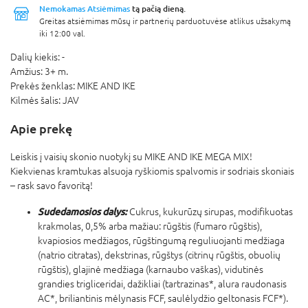
Nemokamas Atsiėmimas
tą pačią dieną.
Greitas atsiėmimas mūsų ir partnerių parduotuvėse atlikus užsakymą
iki 12:00 val.
Dalių kiekis:
-
Amžius:
3+ m.
Prekės ženklas:
MIKE AND IKE
Kilmės šalis:
JAV
Apie prekę
Leiskis į vaisių skonio nuotykį su MIKE AND IKE MEGA MIX!
Kiekvienas kramtukas alsuoja ryškiomis spalvomis ir sodriais skoniais
– rask savo favoritą!
Sudedamosios dalys:
Cukrus, kukurūzų sirupas, modifikuotas
krakmolas, 0,5% arba mažiau: rūgštis (fumaro rūgštis),
kvapiosios medžiagos, rūgštingumą reguliuojanti medžiaga
(natrio citratas), dekstrinas, rūgštys (citrinų rūgštis, obuolių
rūgštis), glajinė medžiaga (karnaubo vaškas), vidutinės
grandies trigliceridai, dažikliai (tartrazinas*, alura raudonasis
AC*, briliantinis mėlynasis FCF, saulėlydžio geltonasis FCF*).