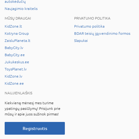
autokėdučių
Naujagimio kraitelis
MŪSŲ DRAUGAI
PRIVATUMO POLITIKA
KidZone.lt
Privatumo politika
Kotryna Group
BDAR teisių įgyvendinimo formos
ZaisluPlaneta.lt
Slapukai
BabyCity.lv
BabyCity.ee
Jukukeskus.ee
ToysPlanet.lv
KidZone.lv
KidZone.ee
NAUJIENLAIŠKIS
Kiekvieną mėnesį mes turime
ypatingų pasiūlymų! Prisijunk prie
mūsų ir apie juos sužinok pirmas!
Registruotis