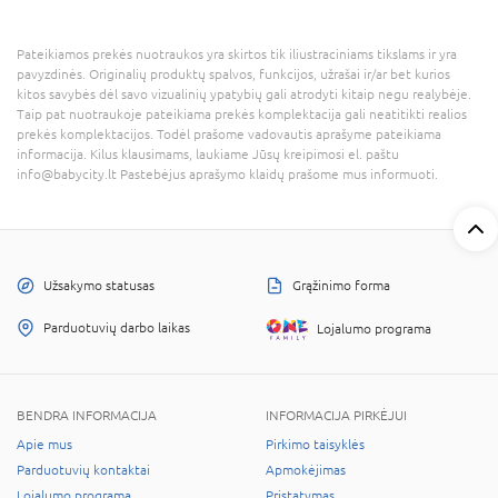
Pateikiamos prekės nuotraukos yra skirtos tik iliustraciniams tikslams ir yra
pavyzdinės. Originalių produktų spalvos, funkcijos, užrašai ir/ar bet kurios
kitos savybės dėl savo vizualinių ypatybių gali atrodyti kitaip negu realybėje.
Taip pat nuotraukoje pateikiama prekės komplektacija gali neatitikti realios
prekės komplektacijos. Todėl prašome vadovautis aprašyme pateikiama
informacija. Kilus klausimams, laukiame Jūsų kreipimosi el. paštu
info@babycity.lt Pastebėjus aprašymo klaidų prašome mus informuoti.
Užsakymo statusas
Grąžinimo forma
Parduotuvių darbo laikas
Lojalumo programa
BENDRA INFORMACIJA
INFORMACIJA PIRKĖJUI
Apie mus
Pirkimo taisyklės
Parduotuvių kontaktai
Apmokėjimas
Lojalumo programa
Pristatymas