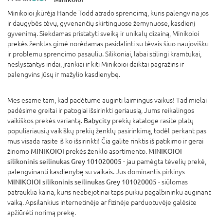
Minikoioi įkūrėja Hande Todd atrado sprendimą, kuris palengvina jos
ir daugybės tėvų, gyvenančių skirtinguose žemynuose, kasdienį
gyvenimą. Siekdamas pristatyti sveiką ir unikalų dizainą, Minikoioi
prekės ženklas gimė norėdamas pasidalinti su tėvais šiuo naujovišku
ir problemu sprendimo pasauliu. Silikoniai, labai stilingi kramtukai,
neslystantys indai, įrankiai ir kiti Minikoioi daiktai pagražins ir
palengvins jūsų ir mažylio kasdienybę.
Mes esame tam, kad padėtume auginti laimingus vaikus! Tad mielai
padėsime greitai ir patogiai išsirinkti geriausią, Jums reikalingos
vaikiškos prekės variantą.
Babycity
prekių kataloge rasite platų
populiariausių vaikiškų prekių ženklų pasirinkimą, todėl perkant pas
mus visada rasite iš ko išsirinkti! Čia galite rinktis iš patikimo ir gerai
žinomo
MINIKOIOI
prekės ženklo asortimento.
MINIKOIOI
silikoninis seilinukas Grey 101020005
- jau pamėgta tėvelių prekė,
palengvinanti kasdienybę su vaikais. Jus dominantis pirkinys -
MINIKOIOI silikoninis seilinukas Grey 101020005
- siūlomas
patrauklia kaina, kuris neabejotinai taps puikiu pagalbininku auginant
vaiką. Apsilankius internetinėje ar fizinėje parduotuvėje galėsite
apžiūrėti norimą prekę.