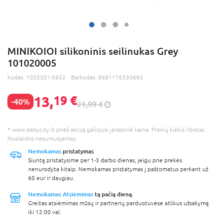
MINIKOIOI silikoninis seilinukas Grey
101020005
Kodas:
1020301-0652
Barkodas:
8681176330683
13,
19 €
-40%
21,99 €
* www.babycity.lt prieš akciją galiojusi įprastinė kaina. Prekių kiekis ribotas.
Nuolaidos nesumuojamos.
Nemokamas
pristatymas
Siuntą pristatysime per 1-3 darbo dienas, jeigu prie prekės
nenurodyta kitaip. Nemokamas pristatymas į paštomatus perkant už
60 eur ir daugiau.
Nemokamas Atsiėmimas
tą pačią dieną.
Greitas atsiėmimas mūsų ir partnerių parduotuvėse atlikus užsakymą
iki 12:00 val.