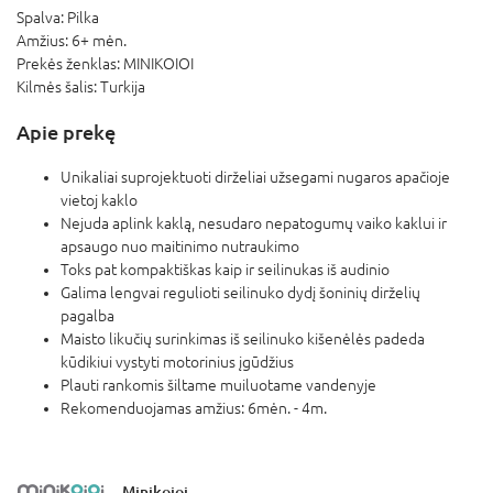
Spalva:
Pilka
Amžius:
6+ mėn.
Prekės ženklas:
MINIKOIOI
Kilmės šalis:
Turkija
Apie prekę
Unikaliai suprojektuoti dirželiai užsegami nugaros apačioje
vietoj kaklo
Nejuda aplink kaklą, nesudaro nepatogumų vaiko kaklui ir
apsaugo nuo maitinimo nutraukimo
Toks pat kompaktiškas kaip ir seilinukas iš audinio
Galima lengvai regulioti seilinuko dydį šoninių dirželių
pagalba
Maisto likučių surinkimas iš seilinuko kišenėlės padeda
kūdikiui vystyti motorinius įgūdžius
Plauti rankomis šiltame muiluotame vandenyje
Rekomenduojamas amžius: 6mėn. - 4m.
Minikoioi