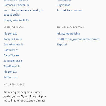
Garantija ir priežiūra
Grąžinimas
Konsultuojame dėl vežimėlių ir
Susisiekite su mumis
autokėdučių
Naujagimio kraitelis
MŪSŲ DRAUGAI
PRIVATUMO POLITIKA
KidZone.lt
Privatumo politika
Kotryna Group
BDAR teisių įgyvendinimo formos
ZaisluPlaneta.lt
Slapukai
BabyCity.lv
BabyCity.ee
Jukukeskus.ee
ToysPlanet.lv
KidZone.lv
KidZone.ee
NAUJIENLAIŠKIS
Kiekvieną mėnesį mes turime
ypatingų pasiūlymų! Prisijunk prie
mūsų ir apie juos sužinok pirmas!