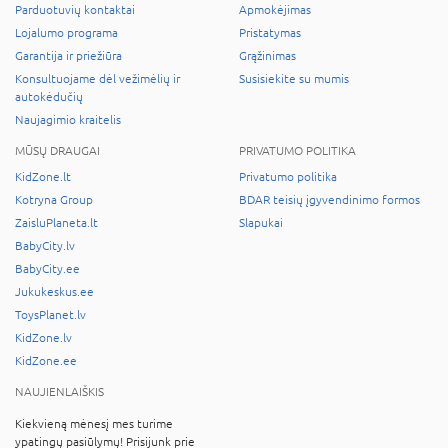
Parduotuvių kontaktai
Apmokėjimas
Lojalumo programa
Pristatymas
Garantija ir priežiūra
Grąžinimas
Konsultuojame dėl vežimėlių ir
Susisiekite su mumis
autokėdučių
Naujagimio kraitelis
MŪSŲ DRAUGAI
PRIVATUMO POLITIKA
KidZone.lt
Privatumo politika
Kotryna Group
BDAR teisių įgyvendinimo formos
ZaisluPlaneta.lt
Slapukai
BabyCity.lv
BabyCity.ee
Jukukeskus.ee
ToysPlanet.lv
KidZone.lv
KidZone.ee
NAUJIENLAIŠKIS
Kiekvieną mėnesį mes turime
ypatingų pasiūlymų! Prisijunk prie