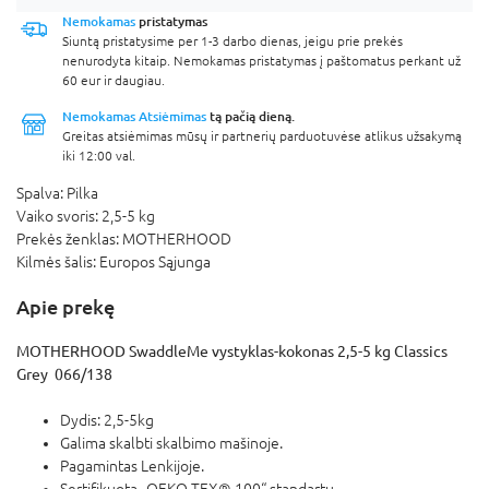
Nemokamas
pristatymas
Siuntą pristatysime per 1-3 darbo dienas, jeigu prie prekės
nenurodyta kitaip. Nemokamas pristatymas į paštomatus perkant už
60 eur ir daugiau.
Nemokamas Atsiėmimas
tą pačią dieną.
Greitas atsiėmimas mūsų ir partnerių parduotuvėse atlikus užsakymą
iki 12:00 val.
Spalva:
Pilka
Vaiko svoris:
2,5-5 kg
Prekės ženklas:
MOTHERHOOD
Kilmės šalis:
Europos Sąjunga
Apie prekę
MOTHERHOOD SwaddleMe vystyklas-kokonas 2,5-5 kg Classics
Grey 066/138
Dydis: 2,5-5kg
Galima skalbti skalbimo mašinoje.
Pagamintas Lenkijoje.
Sertifikuota „OEKO-TEX® 100“ standartu.