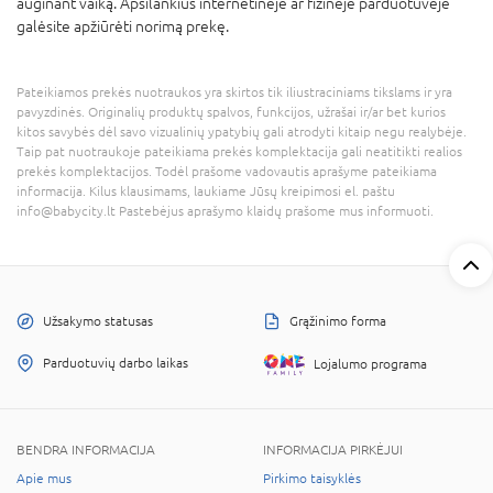
auginant vaiką. Apsilankius internetinėje ar fizinėje parduotuvėje
galėsite apžiūrėti norimą prekę.
Pateikiamos prekės nuotraukos yra skirtos tik iliustraciniams tikslams ir yra
pavyzdinės. Originalių produktų spalvos, funkcijos, užrašai ir/ar bet kurios
kitos savybės dėl savo vizualinių ypatybių gali atrodyti kitaip negu realybėje.
Taip pat nuotraukoje pateikiama prekės komplektacija gali neatitikti realios
prekės komplektacijos. Todėl prašome vadovautis aprašyme pateikiama
informacija. Kilus klausimams, laukiame Jūsų kreipimosi el. paštu
info@babycity.lt Pastebėjus aprašymo klaidų prašome mus informuoti.
Užsakymo statusas
Grąžinimo forma
Parduotuvių darbo laikas
Lojalumo programa
BENDRA INFORMACIJA
INFORMACIJA PIRKĖJUI
Apie mus
Pirkimo taisyklės