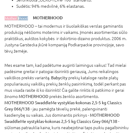
Sudėtis: 94% medvilnė, 6% elastanas.
MOTHERHOOD
MOTHERHOOD – tai modernus ir šiuolaikiškas verslas gaminantis
produkciją nėščioms moterims ir vaikams. Įmonės asortimentas siūlo
praktiškus, aukštos kokybės ir išskirtinio dizaino produktus. 2006 m.
Justyna Garstecka įkūrė kompaniją Podkarpackie provincijoje, savo
tėvų žemėje.
Mes esame tam, kad padėtume auginti laimingus vaikus! Tad mielai
padėsime greitai ir patogiai išsirinkti geriausią, Jums reikalingos
vaikiškos prekės variantą.
Babycity
prekių kataloge rasite platų
populiariausių vaikiškų prekių ženklų pasirinkimą, todėl perkant pas
mus visada rasite iš ko išsirinkti! Čia galite rinktis iš patikimo ir gerai
žinomo
MOTHERHOOD
prekės ženklo asortimento.
MOTHERHOOD SwaddleMe vystyklas-kokonas 2,5-5 kg Classics
Grey 066/138
- jau pamėgta tėvelių prekė, palengvinanti
kasdienybę su vaikais. Jus dominantis pirkinys -
MOTHERHOOD
SwaddleMe vystyklas-kokonas 2,5-5 kg Classics Grey 066/138
-
siūlomas patrauklia kaina, kuris neabejotinai taps puikiu pagalbininku