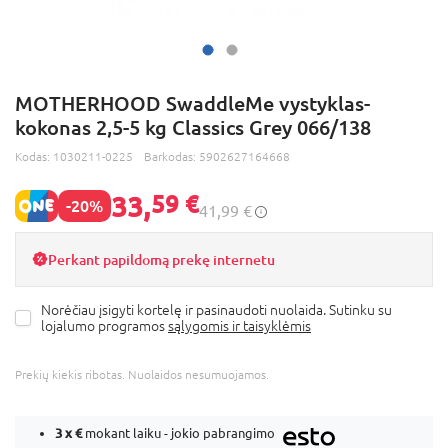
MOTHERHOOD SwaddleMe vystyklas-
kokonas 2,5-5 kg Classics Grey 066/138
Kodas:
1030211-0225
Barkodas:
5902627164668
33,
59 €
-20%
41,99 €
Perkant papildomą prekę internetu
Norėčiau įsigyti kortelę ir pasinaudoti nuolaida. Sutinku su
lojalumo programos
sąlygomis ir taisyklėmis
Prekių kiekis ribotas. Nuolaidos nesumuojamos.
3 x
€
mokant laiku - jokio pabrangimo