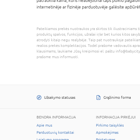
patrauklia kaina, kuris neabejotinai taps puikiu pagalb
internetinėje ar fizinėje parduotuvėje galėsite apžiūrė
Pateikiamos prekės nuotraukos yra skirtos tik iliustraciniams ti
produktų spalvos, funkcijos, užrašai ir/ar bet kurios kitos savy
atrodyti kitaip negu realybėje. Taip pat nuotraukoje pateikiam
realios prekės komplektacijos. Todėl prašome vadovautis apra
klausimams, laukiame Jūsų kreipimosi el. paštu
info@babycity
prašome mus informuoti.
Užsakymo statusas
Grąžinimo forma
BENDRA INFORMACIJA
INFORMACIJA PIRKĖJUI
Apie mus
Pirkimo taisyklės
Parduotuvių kontaktai
Apmokėjimas
Lojalumo programa
Pristatymas