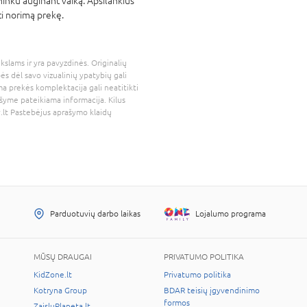
ininku auginant vaiką. Apsilankius
ti norimą prekę.
kslams ir yra pavyzdinės. Originalių
bės dėl savo vizualinių ypatybių gali
a prekės komplektacija gali neatitikti
šyme pateikiama informacija. Kilus
.lt
Pastebėjus aprašymo klaidų
Parduotuvių darbo laikas
Lojalumo programa
MŪSŲ DRAUGAI
PRIVATUMO POLITIKA
KidZone.lt
Privatumo politika
Kotryna Group
BDAR teisių įgyvendinimo
formos
ZaisluPlaneta.lt