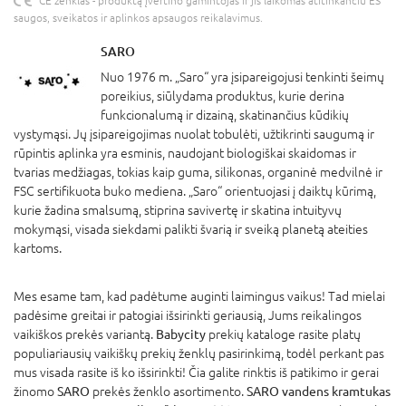
CE ženklas - produktą įvertino gamintojas ir jis laikomas atitinkančiu ES
saugos, sveikatos ir aplinkos apsaugos reikalavimus.
SARO
Nuo 1976 m. „Saro“ yra įsipareigojusi tenkinti šeimų
poreikius, siūlydama produktus, kurie derina
funkcionalumą ir dizainą, skatinančius kūdikių
vystymąsi. Jų įsipareigojimas nuolat tobulėti, užtikrinti saugumą ir
rūpintis aplinka yra esminis, naudojant biologiškai skaidomas ir
tvarias medžiagas, tokias kaip guma, silikonas, organinė medvilnė ir
FSC sertifikuota buko mediena. „Saro“ orientuojasi į daiktų kūrimą,
kurie žadina smalsumą, stiprina savivertę ir skatina intuityvų
mokymąsi, visada siekdami palikti švarią ir sveiką planetą ateities
kartoms.
Mes esame tam, kad padėtume auginti laimingus vaikus! Tad mielai
padėsime greitai ir patogiai išsirinkti geriausią, Jums reikalingos
vaikiškos prekės variantą.
Babycity
prekių kataloge rasite platų
populiariausių vaikiškų prekių ženklų pasirinkimą, todėl perkant pas
mus visada rasite iš ko išsirinkti! Čia galite rinktis iš patikimo ir gerai
žinomo
SARO
prekės ženklo asortimento.
SARO vandens kramtukas