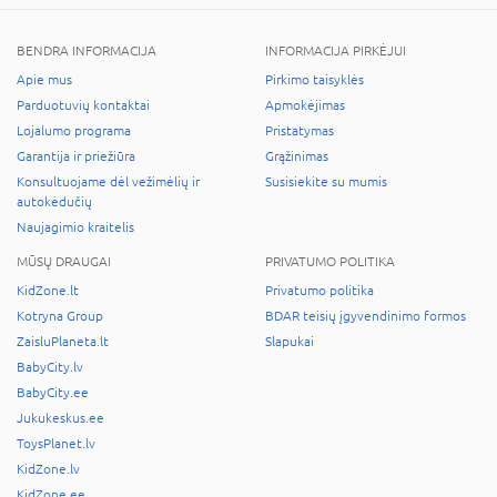
BENDRA INFORMACIJA
INFORMACIJA PIRKĖJUI
Apie mus
Pirkimo taisyklės
Parduotuvių kontaktai
Apmokėjimas
Lojalumo programa
Pristatymas
Garantija ir priežiūra
Grąžinimas
Konsultuojame dėl vežimėlių ir
Susisiekite su mumis
autokėdučių
Naujagimio kraitelis
MŪSŲ DRAUGAI
PRIVATUMO POLITIKA
KidZone.lt
Privatumo politika
Kotryna Group
BDAR teisių įgyvendinimo formos
ZaisluPlaneta.lt
Slapukai
BabyCity.lv
BabyCity.ee
Jukukeskus.ee
ToysPlanet.lv
KidZone.lv
KidZone.ee