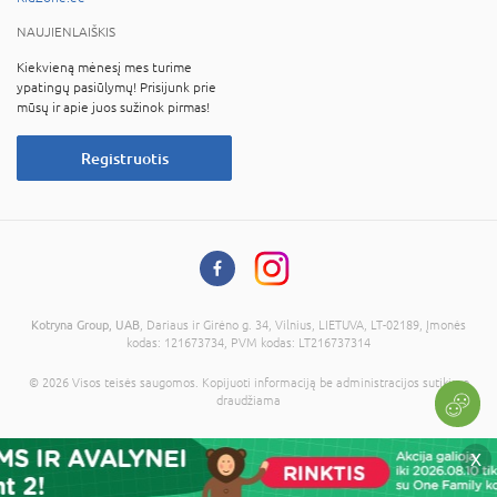
NAUJIENLAIŠKIS
Kiekvieną mėnesį mes turime
ypatingų pasiūlymų! Prisijunk prie
mūsų ir apie juos sužinok pirmas!
Registruotis
Kotryna Group, UAB
, Dariaus ir Girėno g. 34, Vilnius, LIETUVA, LT-02189, Įmonės
kodas: 121673734, PVM kodas: LT216737314
© 2026 Visos teisės saugomos. Kopijuoti informaciją be administracijos sutikimo
draudžiama
X
Į krepšelį