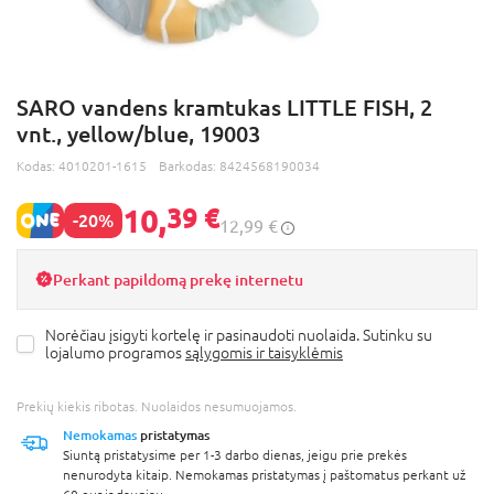
SARO vandens kramtukas LITTLE FISH, 2
vnt., yellow/blue, 19003
Kodas:
4010201-1615
Barkodas:
8424568190034
10,
39 €
-20%
12,99 €
Perkant papildomą prekę internetu
Norėčiau įsigyti kortelę ir pasinaudoti nuolaida. Sutinku su
lojalumo programos
sąlygomis ir taisyklėmis
Prekių kiekis ribotas. Nuolaidos nesumuojamos.
Nemokamas
pristatymas
Siuntą pristatysime per 1-3 darbo dienas, jeigu prie prekės
nenurodyta kitaip. Nemokamas pristatymas į paštomatus perkant už