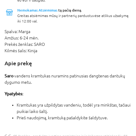
60 eur ir daugiau.
Nemokamas Atsiėmimas
tą pačią dieną.
Greitas atsiėmimas mūsų ir partnerių parduotuvėse atlikus užsakymą
iki 12:00 val.
Spalva:
Marga
Amžius:
6-24 mėn.
Prekės ženklas:
SARO
Kilmės šalis:
Kinija
Apie prekę
Saro
vandens kramtukas nuramins patinusias dangtenas dantukų
dygumo metu.
Ypatybės:
Kramtukas yra užpildytas vandeniu, todėl yra minkštas, tačiaui
puikiai laiko šaltį.
Prieš naudojimą, kramtuką pašaldykite šaldytuve.