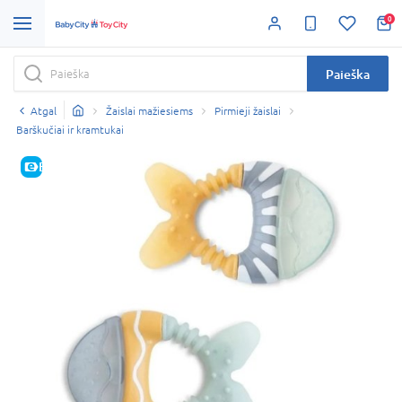
0
Paieška
Atgal
Žaislai mažiesiems
Pirmieji žaislai
Barškučiai ir kramtukai
E-KAINA