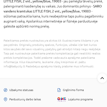
LITTLE FISH, 2 vnt., yellow/blue, 19003
- jau pamėgta tėvelių prekė,
palengvinanti kasdienybę su vaikais. Jus dominantis pirkinys -
SARO
vandens kramtukas LITTLE FISH, 2 vnt., yellow/blue, 19003
-
siūlomas patrauklia kaina, kuris neabejotinai taps puikiu pagalbininku
auginant vaiką. Apsilankius internetinėje ar fizinėje parduotuvėje
galėsite apžiūrėti norimą prekę.
Pateikiamos prekės nuotraukos yra skirtos tik iliustraciniams tikslams ir yra
pavyzdinės. Originalių produktų spalvos, funkcijos, užrašai ir/ar bet kurios
kitos savybės dėl savo vizualinių ypatybių gali atrodyti kitaip negu realybėje.
Taip pat nuotraukoje pateikiama prekės komplektacija gali neatitikti realios
prekės komplektacijos. Todėl prašome vadovautis aprašyme pateikiama
informacija. Kilus klausimams, laukiame Jūsų kreipimosi el. paštu
info@babycity.lt Pastebėjus aprašymo klaidų prašome mus informuoti.
Užsakymo statusas
Grąžinimo forma
Parduotuvių darbo laikas
Lojalumo programa