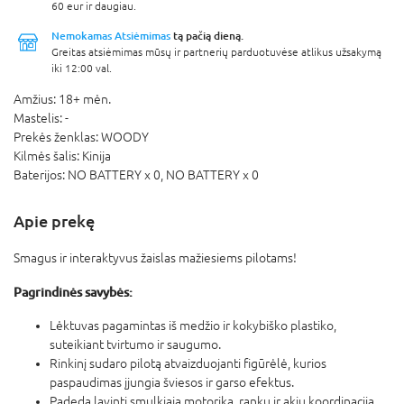
60 eur ir daugiau.
Nemokamas Atsiėmimas
tą pačią dieną.
Greitas atsiėmimas mūsų ir partnerių parduotuvėse atlikus užsakymą
iki 12:00 val.
Amžius:
18+ mėn.
Mastelis:
-
Prekės ženklas:
WOODY
Kilmės šalis:
Kinija
Baterijos:
NO BATTERY x 0,
NO BATTERY x 0
Apie prekę
Smagus ir interaktyvus žaislas mažiesiems pilotams!
Pagrindinės savybės:
Lėktuvas pagamintas iš medžio ir kokybiško plastiko,
suteikiant tvirtumo ir saugumo.
Rinkinį sudaro pilotą atvaizduojanti figūrėlė, kurios
paspaudimas įjungia šviesos ir garso efektus.
Padeda lavinti smulkiąją motoriką, rankų ir akių koordinaciją