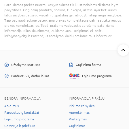
Pateikiamos prekės nuotraukos yra skirtos tik iliustraciniams tikslams ir yra
pavyzdinės. Originalių produktų spalvos, funkcijos, užrašai ir/ar bet kurios
kitos savybės dėl savo vizualinių ypatybių gali atrodyti kitaip negu realybėje.
Taip pat nuotraukoje pateikiama prekės komplektacija gali neatitikti realios
prekės komplektacijos. Todėl prašome vadovautis aprašyme pateikiama
informacija. Kilus klausimams, laukiame Jūsų kreipimosi el. paštu
info@babycity.lt Pastebėjus aprašymo klaidų prašome mus informuoti.
Užsakymo statusas
Grąžinimo forma
Parduotuvių darbo laikas
Lojalumo programa
BENDRA INFORMACIJA
INFORMACIJA PIRKĖJUI
Apie mus
Pirkimo taisyklės
Parduotuvių kontaktai
Apmokėjimas
Lojalumo programa
Pristatymas
Garantija ir priežiūra
Grąžinimas