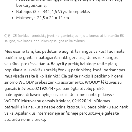
bei kūrybiškumą.
Baterijos (3 x LR44, 1,5 V) yra komplekte.
Matmenys: 22,5 × 21 × 12 cm
CE ženklas - produktą įvertino gamintojas ir jis laikomas atitinkančiu ES
saugos, sveikatos ir aplinkos apsaugos reikalavimus.
Mes esame tam, kad padėtume auginti laimingus vaikus! Tad mielai
padėsime greitai ir patogiai išsirinkti geriausią, Jums reikalingos
vaikiškos prekės variantą.
Babycity
prekių kataloge rasite platų
populiariausių vaikiškų prekių ženklų pasirinkimą, todėl perkant pas
mus visada rasite iš ko išsirinkti! Čia galite rinktis iš patikimo ir gerai
žinomo
WOODY
prekės ženklo asortimento.
WOODY lėktuvas su
garsais ir šviesa, 02192044
- jau pamėgta tėvelių prekė,
palengvinanti kasdienybę su vaikais. Jus dominantis pirkinys -
WOODY lėktuvas su garsais ir šviesa, 02192044
- siūlomas
patrauklia kaina, kuris neabejotinai taps puikiu pagalbininku auginant
vaiką. Apsilankius internetinėje ar fizinėje parduotuvėje galėsite
apžiūrėti norimą prekę.