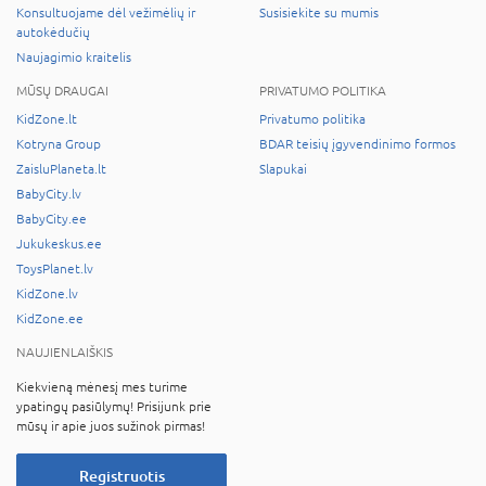
Konsultuojame dėl vežimėlių ir
Susisiekite su mumis
autokėdučių
Naujagimio kraitelis
MŪSŲ DRAUGAI
PRIVATUMO POLITIKA
KidZone.lt
Privatumo politika
Kotryna Group
BDAR teisių įgyvendinimo formos
ZaisluPlaneta.lt
Slapukai
BabyCity.lv
BabyCity.ee
Jukukeskus.ee
ToysPlanet.lv
KidZone.lv
KidZone.ee
NAUJIENLAIŠKIS
Kiekvieną mėnesį mes turime
ypatingų pasiūlymų! Prisijunk prie
mūsų ir apie juos sužinok pirmas!
Registruotis