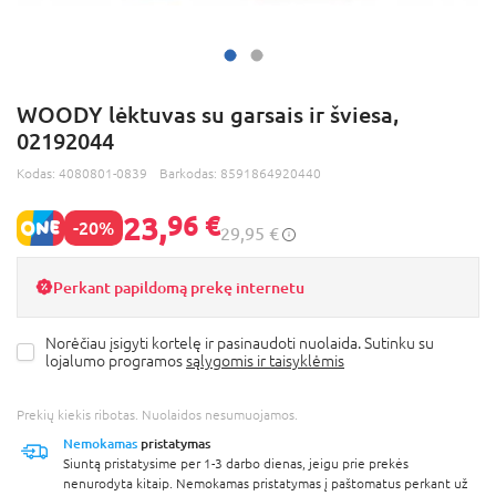
WOODY lėktuvas su garsais ir šviesa,
02192044
Kodas:
4080801-0839
Barkodas:
8591864920440
23,
96 €
-20%
29,95 €
Perkant papildomą prekę internetu
Norėčiau įsigyti kortelę ir pasinaudoti nuolaida. Sutinku su
lojalumo programos
sąlygomis ir taisyklėmis
Prekių kiekis ribotas. Nuolaidos nesumuojamos.
Nemokamas
pristatymas
Siuntą pristatysime per 1-3 darbo dienas, jeigu prie prekės
nenurodyta kitaip. Nemokamas pristatymas į paštomatus perkant už