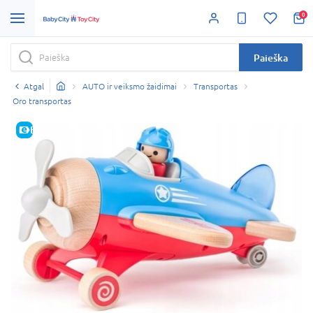
0
Paieška
Atgal
AUTO ir veiksmo žaidimai
Transportas
Oro transportas
E-KAINA