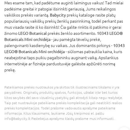
Mes esame tam, kad padėtume auginti laimingus vaikus! Tad mielai
padėsime greitai ir patogiai išsirinkti geriausią, Jums reikalingos
vaikiškos prekės variantą.
Babycity
prekių kataloge rasite platų
populiariausių vaikiškų prekių ženklų pasirinkimą, todėl perkant pas
mus visada rasite iš ko išsirinkti! Čia galite rinktis iš patikimo ir gerai
žinomo
LEGO Botanical
prekės ženklo asortimento.
10343 LEGO®
Botanicals Mini orchidėja
- jau pamėgta tėvelių prekė,
palengvinanti kasdienybę su vaikais. Jus dominantis pirkinys -
10343
LEGO® Botanicals Mini orchidėja
- siūlomas patrauklia kaina, kuris
neabejotinai taps puikiu pagalbininku auginant vaiką. Apsilankius
internetinėje ar fizinėje parduotuvėje galėsite apžiūrėti norimą
prekę.
Pateikiamos prekės nuotraukos yra skirtos tik iliustraciniams tikslams ir yra
pavyzdinės. Originalių produktų spalvos, funkcijos, užrašai ir/ar bet kurios
kitos savybės dėl savo vizualinių ypatybių gali atrodyti kitaip negu realybėje.
Taip pat nuotraukoje pateikiama prekės komplektacija gali neatitikti realios
prekės komplektacijos. Todėl prašome vadovautis aprašyme pateikiama
informacija. Kilus klausimams, laukiame Jūsų kreipimosi el. paštu
info@babycity.lt Pastebėjus aprašymo klaidų prašome mus informuoti.