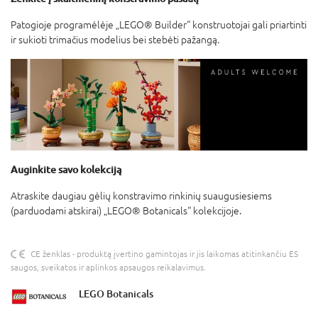
Patogioje programėlėje „LEGO® Builder“ konstruotojai gali priartinti
ir sukioti trimačius modelius bei stebėti pažangą.
Auginkite savo kolekciją
Atraskite daugiau gėlių konstravimo rinkinių suaugusiesiems
(parduodami atskirai) „LEGO® Botanicals“ kolekcijoje.
CE ženklas - produktą įvertino gamintojas ir jis laikomas atitinkančiu ES
saugos, sveikatos ir aplinkos apsaugos reikalavimus.
LEGO Botanicals