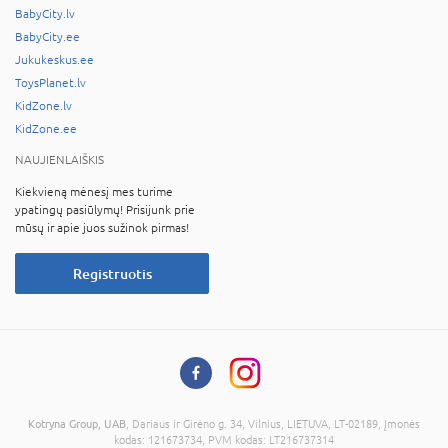
BabyCity.lv
BabyCity.ee
Jukukeskus.ee
ToysPlanet.lv
KidZone.lv
KidZone.ee
NAUJIENLAIŠKIS
Kiekvieną mėnesį mes turime
ypatingų pasiūlymų! Prisijunk prie
mūsų ir apie juos sužinok pirmas!
Registruotis
Kotryna Group, UAB
, Dariaus ir Girėno g. 34, Vilnius, LIETUVA, LT-02189, Įmonės
kodas: 121673734, PVM kodas: LT216737314