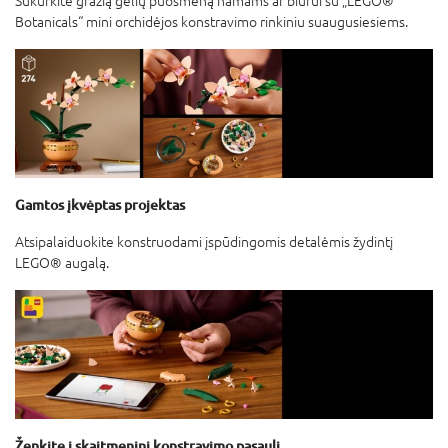
Sukurkite gražią gėlių puošmeną namams ar biurui su „LEGO®
Botanicals“ mini orchidėjos konstravimo rinkiniu suaugusiesiems.
Gamtos įkvėptas projektas
Atsipalaiduokite konstruodami įspūdingomis detalėmis žydintį
LEGO® augalą.
Ženkite į skaitmeninį konstravimo pasaulį