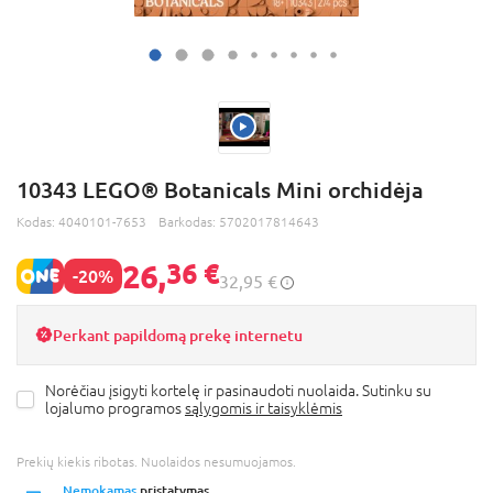
10343 LEGO® Botanicals Mini orchidėja
Kodas:
4040101-7653
Barkodas:
5702017814643
26,
36 €
-20%
32,95 €
Perkant papildomą prekę internetu
Norėčiau įsigyti kortelę ir pasinaudoti nuolaida. Sutinku su
lojalumo programos
sąlygomis ir taisyklėmis
Prekių kiekis ribotas. Nuolaidos nesumuojamos.
Nemokamas
pristatymas