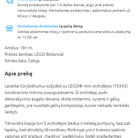
Siuntą pristatysime per 1-3 darbo dienas, jeigu prie prekės
nenurodyta kitaip. Nemokamas pristatymas į paštomatus perkant už
60 eur ir daugiau.
Nemokamas Atsiėmimas
tą pačią dieną.
Greitas atsiėmimas mūsų ir partnerių parduotuvėse atlikus užsakymą
iki 12:00 val.
Amžius:
18+ m.
Prekės ženklas:
LEGO Botanical
Kilmės šalis:
Čekija
Apie prekę
Leiskite kūrybiškumui sužydėti su LEGO® mini orchidėjos (10343)
konstravimo rinkiniu suaugusiesiems. Ši orchidėja, puiki
dekoratyvinio augalo dovana, skirta moterims, vyrams ir gėlių
gerbėjams, yra nuostabi gėlių kompozicija, kurios niekada nereikės
laistyti.
Tikroviška kopija turi 5 orchidėjos žiedus ir keletą pumpurų, taip pat
lapelių, kad atrodytų tikroviškiau. Rinkinyje yra ir šviesios spalvos
vazonas ant gražaus „medinio“ padėkliuko, todėl pradedantieji