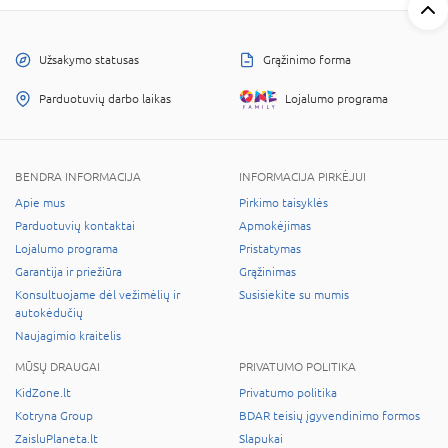
Užsakymo statusas
Grąžinimo forma
Parduotuvių darbo laikas
Lojalumo programa
BENDRA INFORMACIJA
INFORMACIJA PIRKĖJUI
Apie mus
Pirkimo taisyklės
Parduotuvių kontaktai
Apmokėjimas
Lojalumo programa
Pristatymas
Garantija ir priežiūra
Grąžinimas
Konsultuojame dėl vežimėlių ir
Susisiekite su mumis
autokėdučių
Naujagimio kraitelis
MŪSŲ DRAUGAI
PRIVATUMO POLITIKA
KidZone.lt
Privatumo politika
Kotryna Group
BDAR teisių įgyvendinimo formos
ZaisluPlaneta.lt
Slapukai