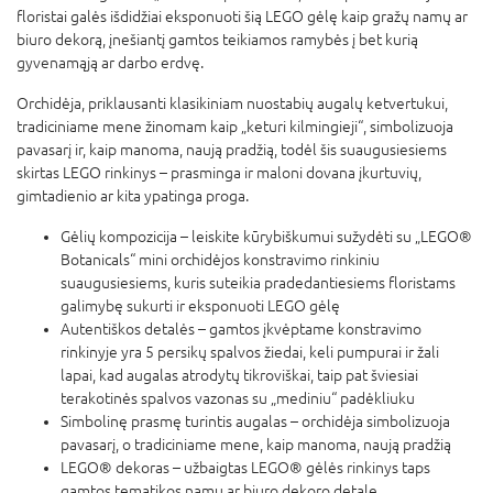
floristai galės išdidžiai eksponuoti šią LEGO gėlę kaip gražų namų ar
biuro dekorą, įnešiantį gamtos teikiamos ramybės į bet kurią
gyvenamąją ar darbo erdvę.
Orchidėja, priklausanti klasikiniam nuostabių augalų ketvertukui,
tradiciniame mene žinomam kaip „keturi kilmingieji“, simbolizuoja
pavasarį ir, kaip manoma, naują pradžią, todėl šis suaugusiesiems
skirtas LEGO rinkinys – prasminga ir maloni dovana įkurtuvių,
gimtadienio ar kita ypatinga proga.
Gėlių kompozicija – leiskite kūrybiškumui sužydėti su „LEGO®
Botanicals“ mini orchidėjos konstravimo rinkiniu
suaugusiesiems, kuris suteikia pradedantiesiems floristams
galimybę sukurti ir eksponuoti LEGO gėlę
Autentiškos detalės – gamtos įkvėptame konstravimo
rinkinyje yra 5 persikų spalvos žiedai, keli pumpurai ir žali
lapai, kad augalas atrodytų tikroviškai, taip pat šviesiai
terakotinės spalvos vazonas su „mediniu“ padėkliuku
Simbolinę prasmę turintis augalas – orchidėja simbolizuoja
pavasarį, o tradiciniame mene, kaip manoma, naują pradžią
LEGO® dekoras – užbaigtas LEGO® gėlės rinkinys taps
gamtos tematikos namų ar biuro dekoro detale