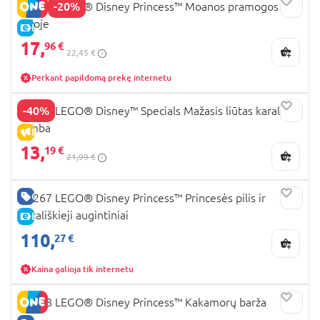
-20%
43260 LEGO® Disney Princess™ Moanos pramogos
saloje
E-KAINA
17,
96 €
22,45 €
Perkant papildomą prekę internetu
-40%
43243 LEGO® Disney™ Specials Mažasis liūtas karalius
Simba
IŠPARDAVIMAS
13,
19 €
21,99 €
GERA KAINA
43267 LEGO® Disney Princess™ Princesės pilis ir
karališkieji augintiniai
E-KAINA
110,
27 €
Kaina galioja tik internetu
43258 LEGO® Disney Princess™ Kakamorų barža