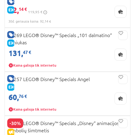
GERA KAINA
92,
14 €
E-KAINA
119,95 €
30d. geriausia kaina: 92,14 €
GERA KAINA
43269 LEGO® Disney™ Specials „101 dalmatino“
šuniukas
E-KAINA
131,
47 €
Kaina galioja tik internetu
GERA KAINA
43257 LEGO® Disney™ Specials Angel
E-KAINA
60,
76 €
Kaina galioja tik internetu
-30%
43221 LEGO® Disney™ Specials „Disney“ animacijos
simbolių šimtmetis
IŠPARDAVIMAS