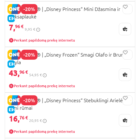
-20%
43303 LEGO® ǀ „Disney Princess“ Mini Džasmina ir
Auksaplaukė
E-KAINA
7,
96 €
9,95 €
Perkant papildomą prekę internetu
-20%
43287 LEGO® ǀ „Disney Frozen“ Smagi Olafo ir Brunio
iškyla
E-KAINA
43,
96 €
54,95 €
Perkant papildomą prekę internetu
-20%
43285 LEGO® ǀ „Disney Princess“ Stebuklingi Arielės
mini rūmai
E-KAINA
16,
76 €
20,95 €
Perkant papildomą prekę internetu