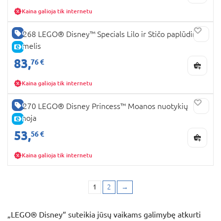
Kaina galioja tik internetu
GERA KAINA
43268 LEGO® Disney™ Specials Lilo ir Stičo paplūdimio
namelis
E-KAINA
83,
76 €
Kaina galioja tik internetu
GERA KAINA
43270 LEGO® Disney Princess™ Moanos nuotykių
kanoja
E-KAINA
53,
56 €
Kaina galioja tik internetu
1
2
→
„LEGO® Disney“ suteikia jūsų vaikams galimybę atkurti