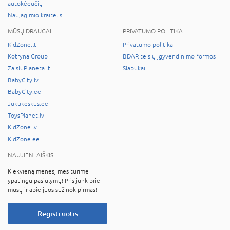
autokėdučių
Naujagimio kraitelis
MŪSŲ DRAUGAI
PRIVATUMO POLITIKA
KidZone.lt
Privatumo politika
Kotryna Group
BDAR teisių įgyvendinimo formos
ZaisluPlaneta.lt
Slapukai
BabyCity.lv
BabyCity.ee
Jukukeskus.ee
ToysPlanet.lv
KidZone.lv
KidZone.ee
NAUJIENLAIŠKIS
Kiekvieną mėnesį mes turime
ypatingų pasiūlymų! Prisijunk prie
mūsų ir apie juos sužinok pirmas!
Registruotis