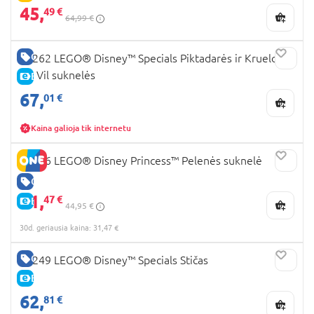
45,
49 €
64,99 €
GERA KAINA
43262 LEGO® Disney™ Specials Piktadarės ir Kruelos
De Vil suknelės
E-KAINA
67,
01 €
Kaina galioja tik internetu
43266 LEGO® Disney Princess™ Pelenės suknelė
GERA KAINA
31,
47 €
E-KAINA
44,95 €
30d. geriausia kaina: 31,47 €
GERA KAINA
43249 LEGO® Disney™ Specials Stičas
E-KAINA
62,
81 €