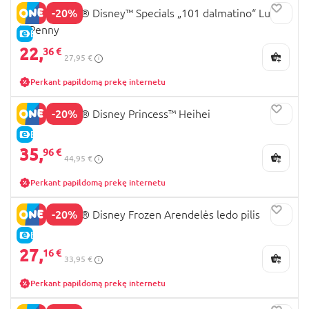
-20%
43271 LEGO® Disney™ Specials „101 dalmatino“ Lucky
ir Penny
E-KAINA
22,
36 €
27,95 €
Perkant papildomą prekę internetu
-20%
43272 LEGO® Disney Princess™ Heihei
E-KAINA
35,
96 €
44,95 €
Perkant papildomą prekę internetu
-20%
43265 LEGO® Disney Frozen Arendelės ledo pilis
E-KAINA
27,
16 €
33,95 €
Perkant papildomą prekę internetu