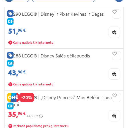
GERA KAINA
43290 LEGO® ǀ Disney ir Pixar Kevinas ir Dagas
E-KAINA
51,
96 €
Kaina galioja tik internetu
GERA KAINA
43288 LEGO® ǀ Disney Salės gėliapuodis
E-KAINA
43,
96 €
Kaina galioja tik internetu
-20%
43291 LEGO® ǀ „Disney Princess“ Mini Belė ir Tiana su
pilimi
E-KAINA
35,
96 €
44,95 €
Perkant papildomą prekę internetu