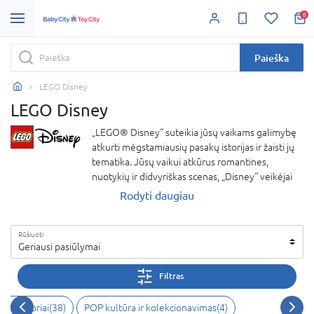
0
Paieška
LEGO Disney
LEGO Disney
„LEGO® Disney“ suteikia jūsų vaikams galimybę
atkurti mėgstamiausių pasakų istorijas ir žaisti jų
tematika. Jūsų vaikui atkūrus romantines,
nuotykių ir didvyriškas scenas, „Disney“ veikėjai
tiesiog atgis!
Rodyti daugiau
Rūšiuoti
Geriausi pasiūlymai
Filtras
nstruktoriai(38)
POP kultūra ir kolekcionavimas(4)