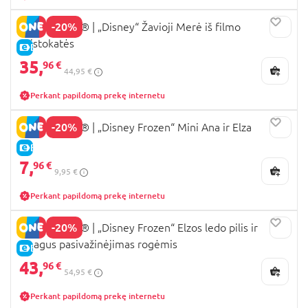
-20%
43286 LEGO® ǀ „Disney“ Žavioji Merė iš filmo
Aristokatės
E-KAINA
35,
96 €
44,95 €
Perkant papildomą prekę internetu
-20%
43284 LEGO® ǀ „Disney Frozen“ Mini Ana ir Elza
E-KAINA
7,
96 €
9,95 €
Perkant papildomą prekę internetu
-20%
43281 LEGO® ǀ „Disney Frozen“ Elzos ledo pilis ir
smagus pasivažinėjimas rogėmis
E-KAINA
43,
96 €
54,95 €
Perkant papildomą prekę internetu