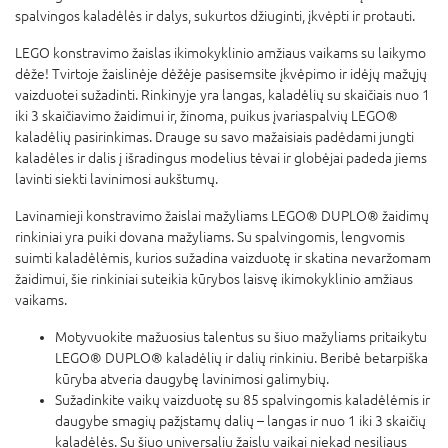
spalvingos kaladėlės ir dalys, sukurtos džiuginti, įkvėpti ir protauti.
LEGO konstravimo žaislas ikimokyklinio amžiaus vaikams su laikymo
dėže! Tvirtoje žaislinėje dėžėje pasisemsite įkvėpimo ir idėjų mažųjų
vaizduotei sužadinti. Rinkinyje yra langas, kaladėlių su skaičiais nuo 1
iki 3 skaičiavimo žaidimui ir, žinoma, puikus įvariaspalvių LEGO®
kaladėlių pasirinkimas. Drauge su savo mažaisiais padėdami jungti
kaladėles ir dalis į išradingus modelius tėvai ir globėjai padeda jiems
lavinti siekti lavinimosi aukštumų.
Lavinamieji konstravimo žaislai mažyliams LEGO® DUPLO® žaidimų
rinkiniai yra puiki dovana mažyliams. Su spalvingomis, lengvomis
suimti kaladėlėmis, kurios sužadina vaizduotę ir skatina nevaržomam
žaidimui, šie rinkiniai suteikia kūrybos laisvę ikimokyklinio amžiaus
vaikams.
Motyvuokite mažuosius talentus su šiuo mažyliams pritaikytu
LEGO® DUPLO® kaladėlių ir dalių rinkiniu. Beribė betarpiška
kūryba atveria daugybę lavinimosi galimybių.
Sužadinkite vaikų vaizduotę su 85 spalvingomis kaladėlėmis ir
daugybe smagių pažįstamų dalių – langas ir nuo 1 iki 3 skaičių
kaladėlės. Su šiuo universaliu žaislu vaikai niekad nesiliaus