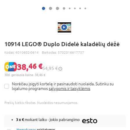
10914 LEGO® Duplo Didelė kaladėlių dėžė
Kodas:
4010602-0614
Barkodas:
5702016617757
38,
46 €
54,95 €
30d. geriausia kaina: 38,46 €
Norėčiau įsigyti kortelę ir pasinaudoti nuolaida. Sutinku su
lojalumo programos
sąlygomis ir taisyklėmis
Prekių kiekis ribotas. Nuolaidos nesumuojamos.
3 x
€
mokant laiku - jokio pabrangimo
Nemokamas
pristatymas