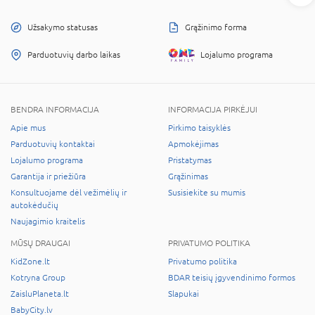
Užsakymo statusas
Grąžinimo forma
Parduotuvių darbo laikas
Lojalumo programa
BENDRA INFORMACIJA
INFORMACIJA PIRKĖJUI
Apie mus
Pirkimo taisyklės
Parduotuvių kontaktai
Apmokėjimas
Lojalumo programa
Pristatymas
Garantija ir priežiūra
Grąžinimas
Konsultuojame dėl vežimėlių ir
Susisiekite su mumis
autokėdučių
Naujagimio kraitelis
MŪSŲ DRAUGAI
PRIVATUMO POLITIKA
KidZone.lt
Privatumo politika
Kotryna Group
BDAR teisių įgyvendinimo formos
ZaisluPlaneta.lt
Slapukai
BabyCity.lv