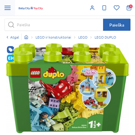
0
Paieška
Atgal
LEGO ir konstruktoriai
LEGO
LEGO DUPLO
GERA KAINA
E-KAINA