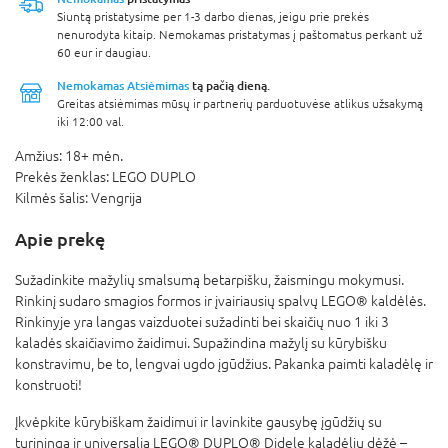
Siuntą pristatysime per 1-3 darbo dienas, jeigu prie prekės
nenurodyta kitaip. Nemokamas pristatymas į paštomatus perkant už
60 eur ir daugiau.
Nemokamas Atsiėmimas
tą pačią dieną.
Greitas atsiėmimas mūsų ir partnerių parduotuvėse atlikus užsakymą
iki 12:00 val.
Amžius:
18+ mėn.
Prekės ženklas:
LEGO DUPLO
Kilmės šalis:
Vengrija
Apie prekę
Sužadinkite mažylių smalsumą betarpišku, žaismingu mokymusi.
Rinkinį sudaro smagios formos ir įvairiausių spalvų LEGO® kaldėlės.
Rinkinyje yra langas vaizduotei sužadinti bei skaičių nuo 1 iki 3
kaladės skaičiavimo žaidimui. Supažindina mažylį su kūrybišku
konstravimu, be to, lengvai ugdo įgūdžius. Pakanka paimti kaladėlę ir
konstruoti!
Įkvėpkite kūrybiškam žaidimui ir lavinkite gausybę įgūdžių su
turininga ir universalia LEGO® DUPLO® Didele kaladėlių dėžė –