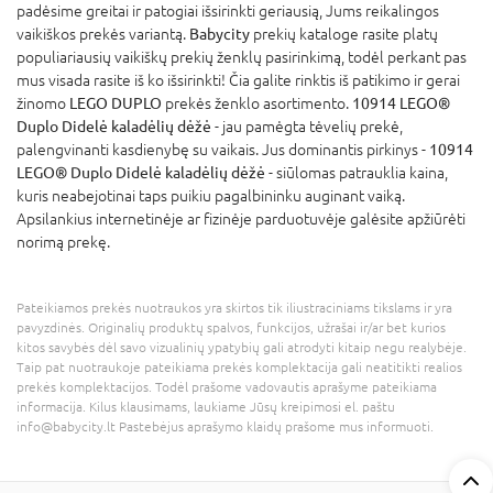
padėsime greitai ir patogiai išsirinkti geriausią, Jums reikalingos
vaikiškos prekės variantą.
Babycity
prekių kataloge rasite platų
populiariausių vaikiškų prekių ženklų pasirinkimą, todėl perkant pas
mus visada rasite iš ko išsirinkti! Čia galite rinktis iš patikimo ir gerai
žinomo
LEGO DUPLO
prekės ženklo asortimento.
10914 LEGO®
Duplo Didelė kaladėlių dėžė
- jau pamėgta tėvelių prekė,
palengvinanti kasdienybę su vaikais. Jus dominantis pirkinys -
10914
LEGO® Duplo Didelė kaladėlių dėžė
- siūlomas patrauklia kaina,
kuris neabejotinai taps puikiu pagalbininku auginant vaiką.
Apsilankius internetinėje ar fizinėje parduotuvėje galėsite apžiūrėti
norimą prekę.
Pateikiamos prekės nuotraukos yra skirtos tik iliustraciniams tikslams ir yra
pavyzdinės. Originalių produktų spalvos, funkcijos, užrašai ir/ar bet kurios
kitos savybės dėl savo vizualinių ypatybių gali atrodyti kitaip negu realybėje.
Taip pat nuotraukoje pateikiama prekės komplektacija gali neatitikti realios
prekės komplektacijos. Todėl prašome vadovautis aprašyme pateikiama
informacija. Kilus klausimams, laukiame Jūsų kreipimosi el. paštu
info@babycity.lt Pastebėjus aprašymo klaidų prašome mus informuoti.