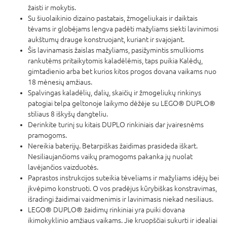
žaisti ir mokytis.
Su šiuolaikinio dizaino pastatais, žmogeliukais ir daiktais
tėvams ir globėjams lengva padėti mažyliams siekti lavinimosi
aukštumų drauge konstruojant, kuriant ir svajojant.
Šis lavinamasis žaislas mažyliams, pasižymintis smulkioms
rankutėms pritaikytomis kaladėlėmis, taps puikia Kalėdų,
gimtadienio arba bet kurios kitos progos dovana vaikams nuo
18 mėnesių amžiaus.
Spalvingas kaladėlių, dalių, skaičių ir žmogeliukų rinkinys
patogiai telpa geltonoje laikymo dėžėje su LEGO® DUPLO®
stiliaus 8 iškyšų dangteliu.
Derinkite turinį su kitais DUPLO rinkiniais dar įvairesnėms
pramogoms.
Nereikia baterijų. Betarpiškas žaidimas prasideda iškart.
Nesiliaujančioms vaikų pramogoms pakanka jų nuolat
lavėjančios vaizduotės.
Paprastos instrukcijos suteikia tėveliams ir mažyliams idėjų bei
įkvėpimo konstruoti. O vos pradėjus kūrybiškas konstravimas,
išradingi žaidimai vaidmenimis ir lavinimasis niekad nesiliaus.
LEGO® DUPLO® žaidimų rinkiniai yra puiki dovana
ikimokyklinio amžiaus vaikams. Jie kruopščiai sukurti ir idealiai