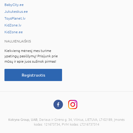
BabyCity.ee
Jukukeskus.ee
ToysPlanet.lv
KidZone.lv
KidZone.ee
NAUJIENLAIŠKIS
Kiekvieną mėnesį mes turime
ypatingų pasiūlymų! Prisijunk prie
mūsų ir apie juos sužinok pirmas!
Registruotis
Kotryna Group, UAB
, Dariaus ir Girėno g. 34, Vilnius, LIETUVA, LT-02189, Įmonės
kodas: 121673734, PVM kodas: LT216737314