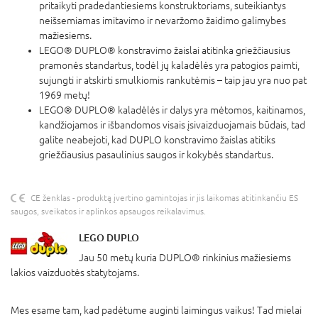
pritaikyti pradedantiesiems konstruktoriams, suteikiantys
neišsemiamas imitavimo ir nevaržomo žaidimo galimybes
mažiesiems.
LEGO® DUPLO® konstravimo žaislai atitinka griežčiausius
pramonės standartus, todėl jų kaladėlės yra patogios paimti,
sujungti ir atskirti smulkiomis rankutėmis – taip jau yra nuo pat
1969 metų!
LEGO® DUPLO® kaladėlės ir dalys yra mėtomos, kaitinamos,
kandžiojamos ir išbandomos visais įsivaizduojamais būdais, tad
galite neabejoti, kad DUPLO konstravimo žaislas atitiks
griežčiausius pasaulinius saugos ir kokybės standartus.
CE ženklas - produktą įvertino gamintojas ir jis laikomas atitinkančiu ES
saugos, sveikatos ir aplinkos apsaugos reikalavimus.
LEGO DUPLO
Jau 50 metų kuria DUPLO® rinkinius mažiesiems
lakios vaizduotės statytojams.
Mes esame tam, kad padėtume auginti laimingus vaikus! Tad mielai