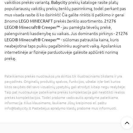
vaikiškos prekės variantą.
Babycity
prekių kataloge rasite platų
populiariausių vaikiškų prekių ženklų pasirinkimą, todėl perkant pas
mus visada rasite iš ko išsirinkti! Čia galite rinktis iš patikimo ir gerai
žinomo
LEGO MINECRAFT
prekės ženklo asortimento.
21276
LEGO® Minecraft® Creeper™
- jau pamėgta tėvelių prekė,
palengvinanti kasdienybę su vaikais. Jus dominantis pirkinys -
21276
LEGO® Minecraft® Creeper™
- siūlomas patrauklia kaina, kuris
neabejotinai taps puikiu pagalbininku auginant vaiką. Apsilankius
internetinėje ar fizinėje parduotuvėje galėsite apžiūrėti norimą
prekę.
Pateikiamos prekės nuotraukos yra skirtos tik iliustraciniams tikslams ir yra
pavyzdinės. Originalių produktų spalvos, funkcijos, užrašai ir/ar bet kurios
kitos savybės dėl savo vizualinių ypatybių gali atrodyti kitaip negu realybėje.
Taip pat nuotraukoje pateikiama prekės komplektacija gali neatitikti realios
prekės komplektacijos. Todėl prašome vadovautis aprašyme pateikiama
informacija. Kilus klausimams, laukiame Jūsų kreipimosi el. paštu
info@babycity.lt Pastebėjus aprašymo klaidų prašome mus informuoti.