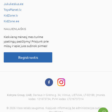
Jukukeskus.ee
ToysPlanet.lv
KidZone.lv
KidZone.ee
NAUJIENLAIŠKIS
Kiekvieną mėnesį mes turime
ypatingų pasiūlymų! Prisijunk prie
mūsų ir apie juos sužinok pirmas!
Registruotis
Kotryna Group, UAB
, Dariaus ir Girėno g. 34, Vilnius, LIETUVA, LT-02189, Įmonės
kodas: 121673734, PVM kodas: LT216737314
© 2026 Visos teisės saugomos. Kopijuoti informaciją be administracijos sutikimo
draudžiama