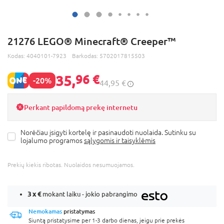
21276 LEGO® Minecraft® Creeper™
Kodas:
4040101-7923
Barkodas:
5702017815503
35,
96 €
-20%
44,95 €
Perkant papildomą prekę internetu
Norėčiau įsigyti kortelę ir pasinaudoti nuolaida. Sutinku su
lojalumo programos
sąlygomis ir taisyklėmis
Prekių kiekis ribotas. Nuolaidos nesumuojamos.
3 x
€
mokant laiku - jokio pabrangimo
Nemokamas
pristatymas
Siuntą pristatysime per 1-3 darbo dienas, jeigu prie prekės