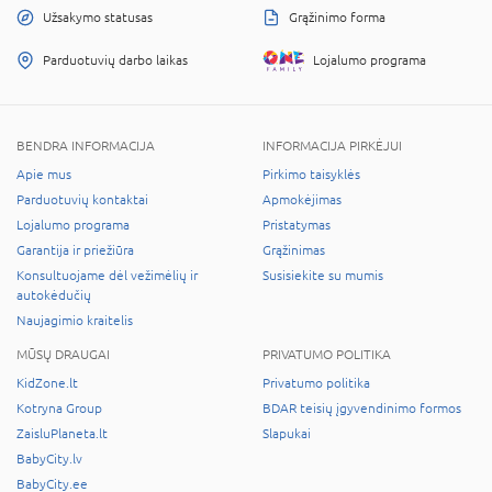
Užsakymo statusas
Grąžinimo forma
Parduotuvių darbo laikas
Lojalumo programa
BENDRA INFORMACIJA
INFORMACIJA PIRKĖJUI
Apie mus
Pirkimo taisyklės
Parduotuvių kontaktai
Apmokėjimas
Lojalumo programa
Pristatymas
Garantija ir priežiūra
Grąžinimas
Konsultuojame dėl vežimėlių ir
Susisiekite su mumis
autokėdučių
Naujagimio kraitelis
MŪSŲ DRAUGAI
PRIVATUMO POLITIKA
KidZone.lt
Privatumo politika
Kotryna Group
BDAR teisių įgyvendinimo formos
ZaisluPlaneta.lt
Slapukai
BabyCity.lv
BabyCity.ee