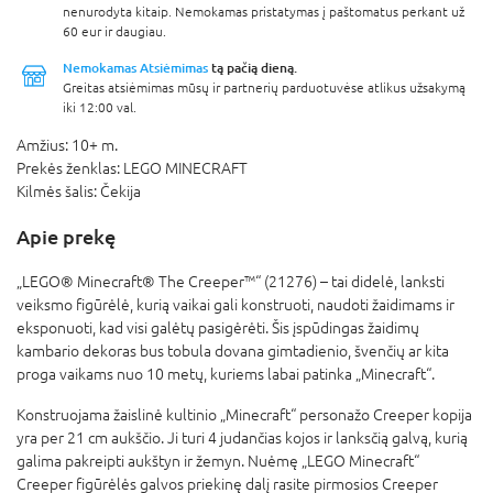
nenurodyta kitaip. Nemokamas pristatymas į paštomatus perkant už
60 eur ir daugiau.
Nemokamas Atsiėmimas
tą pačią dieną.
Greitas atsiėmimas mūsų ir partnerių parduotuvėse atlikus užsakymą
iki 12:00 val.
Amžius:
10+ m.
Prekės ženklas:
LEGO MINECRAFT
Kilmės šalis:
Čekija
Apie prekę
„LEGO® Minecraft® The Creeper™“ (21276) – tai didelė, lanksti
veiksmo figūrėlė, kurią vaikai gali konstruoti, naudoti žaidimams ir
eksponuoti, kad visi galėtų pasigėrėti. Šis įspūdingas žaidimų
kambario dekoras bus tobula dovana gimtadienio, švenčių ar kita
proga vaikams nuo 10 metų, kuriems labai patinka „Minecraft“.
Konstruojama žaislinė kultinio „Minecraft“ personažo Creeper kopija
yra per 21 cm aukščio. Ji turi 4 judančias kojos ir lanksčią galvą, kurią
galima pakreipti aukštyn ir žemyn. Nuėmę „LEGO Minecraft“
Creeper figūrėlės galvos priekinę dalį rasite pirmosios Creeper