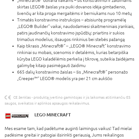
„Minecraft®“ dovana vaikams – šis konstravimui ir žaidimams
skirtas LEGO® žaislas yra puiki dovanos idėja gimtadienio,
švenčių ar kita proga mergaitėms ir berniukams nuo 10 metų
Trimatės konstravimo instrukcijos – atsisiuntę programėlę
„LEGO® Builder“ vaikai, naudodamiesi skaitmeniniais įrankiais,
patirs jaudinančių konstravimo įspūdžių: priartins ir sukios
trimačius modelius, išsaugos rinkinius bei stebės pažangą
Kaip tikrasis „Minecraft®“ – „LEGO® Minecraft“ konstravimo
rinkiniai su mobais, scenomis ir detalėmis, kurias betarpiška
kūryba LEGO kaladėlėmis perkelia į tikrovę, suteikia žaidėjams
galimybę kitaip pasimėgauti žaidimu
665 dalių konstravimo žaislas – šis „Minecraft®“ personažo
„Creeper™“ LEGO® modelis yra per 21 cm aukščio
CE ženklas - produktą įvertino gamintojas ir jis laikomas atitinkančiu ES
saugos, sveikatos ir aplinkos apsaugos reikalavimus.
LEGO MINECRAFT
Mes esame tam, kad padėtume auginti laimingus vaikus! Tad mielai
padėsime greitai ir patogiai išsirinkti geriausią, Jums reikalingos