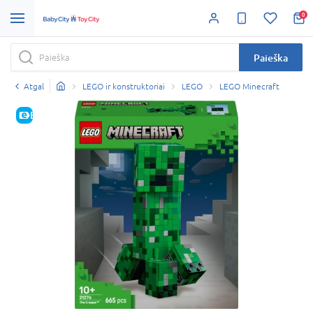
0
Paieška
Atgal
LEGO ir konstruktoriai
LEGO
LEGO Minecraft
E-KAINA