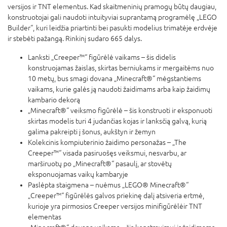
versijos ir TNT elementus. Kad skaitmeninių pramogų būtų daugiau,
konstruotojai gali naudoti intuityviai suprantamą programėlę „LEGO
Builder“, kuri leidžia priartinti bei pasukti modelius trimatėje erdvėje
ir stebėti pažangą. Rinkinį sudaro 665 dalys.
Lanksti „Creeper™“ figūrėlė vaikams – šis didelis
konstruojamas žaislas, skirtas berniukams ir mergaitėms nuo
10 metų, bus smagi dovana „Minecraft®“ mėgstantiems
vaikams, kurie galės ją naudoti žaidimams arba kaip žaidimų
kambario dekorą
„Minecraft®“ veiksmo figūrėlė – šis konstruoti ir eksponuoti
skirtas modelis turi 4 judančias kojas ir lanksčią galvą, kurią
galima pakreipti į šonus, aukštyn ir žemyn
Kolekcinis kompiuterinio žaidimo personažas – „The
Creeper™“ visada pasiruošęs veiksmui, nesvarbu, ar
marširuotų po „Minecraft®“ pasaulį, ar stovėtų
eksponuojamas vaikų kambaryje
Paslėpta staigmena – nuėmus „LEGO® Minecraft®“
„Creeper™“ figūrėlės galvos priekinę dalį atsiveria ertmė,
kurioje yra pirmosios Creeper versijos minifigūrėlėir TNT
elementas