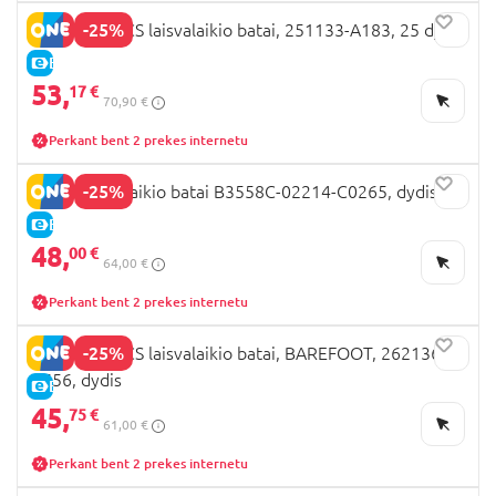
-25%
BIOMECANICS laisvalaikio batai, 251133-A183, 25 dydis
E-KAINA
53,
17 €
70,90 €
Perkant bent 2 prekes internetu
-25%
GEOX laisvalaikio batai B3558C-02214-C0265, dydis
E-KAINA
48,
00 €
64,00 €
Perkant bent 2 prekes internetu
-25%
BIOMECANICS laisvalaikio batai, BAREFOOT, 262136-
B556, dydis
E-KAINA
45,
75 €
61,00 €
Perkant bent 2 prekes internetu