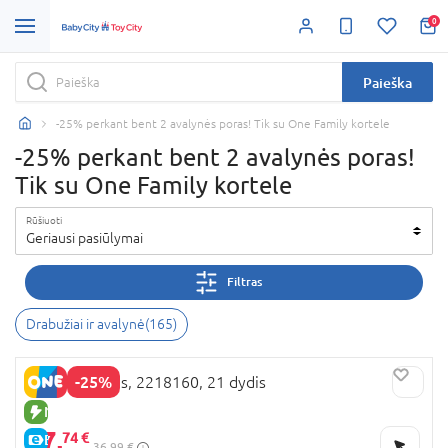
0
Paieška
-25% perkant bent 2 avalynės poras! Tik su One Family kortele
-25% perkant bent 2 avalynės poras!
Tik su One Family kortele
Rūšiuoti
Geriausi pasiūlymai
Filtras
Drabužiai ir avalynė
(
165
)
-25%
BEPPI basutės, 2218160, 21 dydis
NAUJA PREKĖ
27,
74 €
E-KAINA
36,99 €