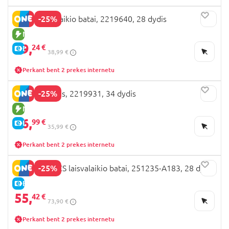
-25%
BEPPI laisvalaikio batai, 2219640, 28 dydis
NAUJA PREKĖ
29,
24 €
E-KAINA
38,99 €
Perkant bent 2 prekes internetu
-25%
BEPPI basutės, 2219931, 34 dydis
NAUJA PREKĖ
26,
99 €
E-KAINA
35,99 €
Perkant bent 2 prekes internetu
-25%
BIOMECANICS laisvalaikio batai, 251235-A183, 28 dydis
E-KAINA
55,
42 €
73,90 €
Perkant bent 2 prekes internetu