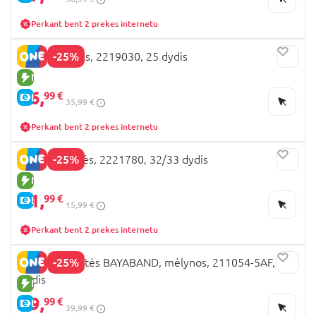
Perkant bent 2 prekes internetu
-25%
BEPPI basutės, 2219030, 25 dydis
NAUJA PREKĖ
26,
99 €
E-KAINA
35,99 €
Perkant bent 2 prekes internetu
-25%
BEPPI šlepetės, 2221780, 32/33 dydis
NAUJA PREKĖ
11,
99 €
E-KAINA
15,99 €
Perkant bent 2 prekes internetu
-25%
CROCS šlepetės BAYABAND, mėlynos, 211054-5AF, 27
dydis
NAUJA PREKĖ
29,
99 €
E-KAINA
39,99 €