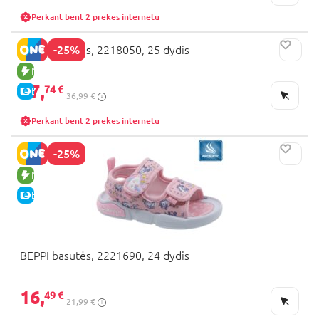
Perkant bent 2 prekes internetu
-25%
BEPPI basutės, 2218050, 25 dydis
NAUJA PREKĖ
27,
74 €
E-KAINA
36,99 €
Perkant bent 2 prekes internetu
-25%
NAUJA PREKĖ
E-KAINA
BEPPI basutės, 2221690, 24 dydis
16,
49 €
21,99 €