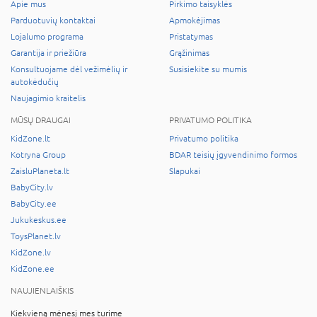
Apie mus
Pirkimo taisyklės
Parduotuvių kontaktai
Apmokėjimas
Lojalumo programa
Pristatymas
Garantija ir priežiūra
Grąžinimas
Konsultuojame dėl vežimėlių ir
Susisiekite su mumis
autokėdučių
Naujagimio kraitelis
MŪSŲ DRAUGAI
PRIVATUMO POLITIKA
KidZone.lt
Privatumo politika
Kotryna Group
BDAR teisių įgyvendinimo formos
ZaisluPlaneta.lt
Slapukai
BabyCity.lv
BabyCity.ee
Jukukeskus.ee
ToysPlanet.lv
KidZone.lv
KidZone.ee
NAUJIENLAIŠKIS
Kiekvieną mėnesį mes turime