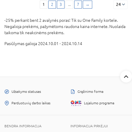
1
2
3
...
7
→
24
-25% perkant bent 2 avalynės poras! Tik su One Family kortele.
Negalioja prekėms, pažymėtoms raudona kaina internete. Nuolaida
taikoma tik neakcinėms prekėms.
Pasiūlymas galioja 2024.10.01 - 2024.10.14
Užsakymo statusas
Grąžinimo forma
Parduotuvių darbo laikas
Lojalumo programa
BENDRA INFORMACIJA
INFORMACIJA PIRKĖJUI