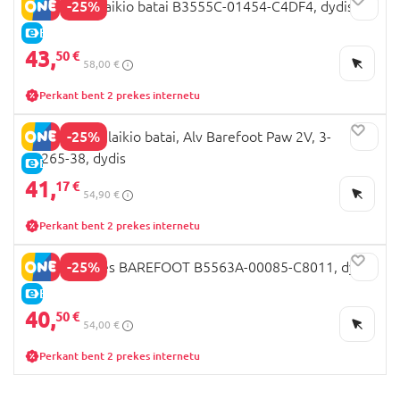
-25%
GEOX laisvalaikio batai B3555C-01454-C4DF4, dydis
E-KAINA
43,
50 €
58,00 €
Perkant bent 2 prekes internetu
-25%
VIKING laisvalaikio batai, Alv Barefoot Paw 2V, 3-
56265-38, dydis
E-KAINA
41,
17 €
54,90 €
Perkant bent 2 prekes internetu
-25%
GEOX basutės BAREFOOT B5563A-00085-C8011, dydis
E-KAINA
40,
50 €
54,00 €
Perkant bent 2 prekes internetu