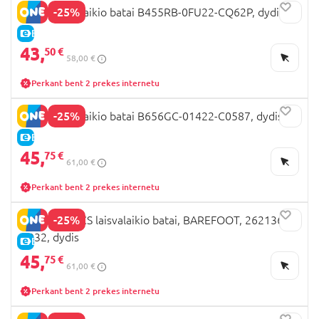
-25%
GEOX laisvalaikio batai B455RB-0FU22-CQ62P, dydis
E-KAINA
43,
50 €
58,00 €
Perkant bent 2 prekes internetu
-25%
GEOX laisvalaikio batai B656GC-01422-C0587, dydis
E-KAINA
45,
75 €
61,00 €
Perkant bent 2 prekes internetu
-25%
BIOMECANICS laisvalaikio batai, BAREFOOT, 262136-
D032, dydis
E-KAINA
45,
75 €
61,00 €
Perkant bent 2 prekes internetu