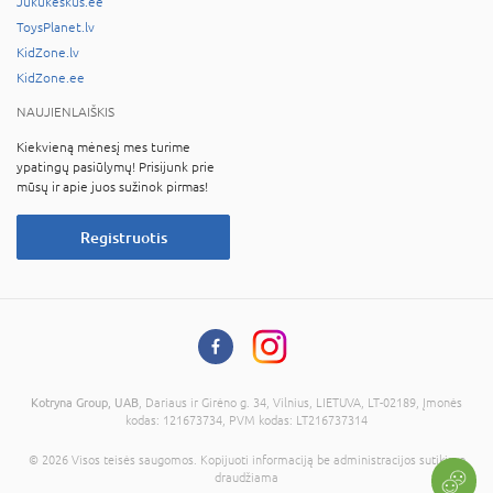
Jukukeskus.ee
ToysPlanet.lv
KidZone.lv
KidZone.ee
NAUJIENLAIŠKIS
Kiekvieną mėnesį mes turime
ypatingų pasiūlymų! Prisijunk prie
mūsų ir apie juos sužinok pirmas!
Registruotis
Kotryna Group, UAB
, Dariaus ir Girėno g. 34, Vilnius, LIETUVA, LT-02189, Įmonės
kodas: 121673734, PVM kodas: LT216737314
© 2026 Visos teisės saugomos. Kopijuoti informaciją be administracijos sutikimo
draudžiama