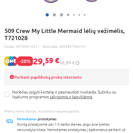
509 Crew My Little Mermaid lėlių vežimėlis,
T721028
Kodas:
4070501-0271
Barkodas:
4894897000191
29,
59 €
-20%
36,99 €
Perkant papildomą prekę internetu
Norėčiau įsigyti kortelę ir pasinaudoti nuolaida. Sutinku su
lojalumo programos
sąlygomis ir taisyklėmis
Prekių kiekis ribotas. Nuolaidos nesumuojamos.
Nemokamas
pristatymas
Siuntą pristatysime per 1-3 darbo dienas, jeigu prie prekės
nenurodyta kitaip. Nemokamas pristatymas į paštomatus perkant už