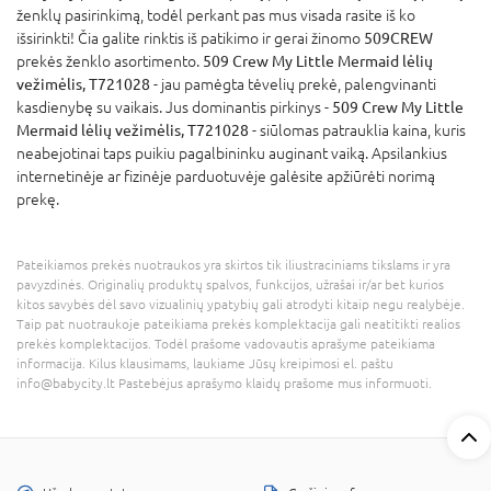
ženklų pasirinkimą, todėl perkant pas mus visada rasite iš ko
išsirinkti! Čia galite rinktis iš patikimo ir gerai žinomo
509CREW
prekės ženklo asortimento.
509 Crew My Little Mermaid lėlių
vežimėlis, T721028
- jau pamėgta tėvelių prekė, palengvinanti
kasdienybę su vaikais. Jus dominantis pirkinys -
509 Crew My Little
Mermaid lėlių vežimėlis, T721028
- siūlomas patrauklia kaina, kuris
neabejotinai taps puikiu pagalbininku auginant vaiką. Apsilankius
internetinėje ar fizinėje parduotuvėje galėsite apžiūrėti norimą
prekę.
Pateikiamos prekės nuotraukos yra skirtos tik iliustraciniams tikslams ir yra
pavyzdinės. Originalių produktų spalvos, funkcijos, užrašai ir/ar bet kurios
kitos savybės dėl savo vizualinių ypatybių gali atrodyti kitaip negu realybėje.
Taip pat nuotraukoje pateikiama prekės komplektacija gali neatitikti realios
prekės komplektacijos. Todėl prašome vadovautis aprašyme pateikiama
informacija. Kilus klausimams, laukiame Jūsų kreipimosi el. paštu
info@babycity.lt Pastebėjus aprašymo klaidų prašome mus informuoti.