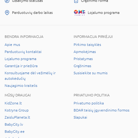
Užsakymo statusas
Grąžinimo forma
Parduotuvių darbo laikas
Lojalumo programa
BENDRA INFORMACIJA
INFORMACIJA PIRKĖJUI
Apie mus
Pirkimo taisyklės
Parduotuvių kontaktai
Apmokėjimas
Lojalumo programa
Pristatymas
Garantija ir priežiūra
Grąžinimas
Konsultuojame dėl vežimėlių ir
Susisiekite su mumis
autokėdučių
Naujagimio kraitelis
MŪSŲ DRAUGAI
PRIVATUMO POLITIKA
KidZone.lt
Privatumo politika
Kotryna Group
BDAR teisių įgyvendinimo formos
ZaisluPlaneta.lt
Slapukai
BabyCity.lv
BabyCity.ee