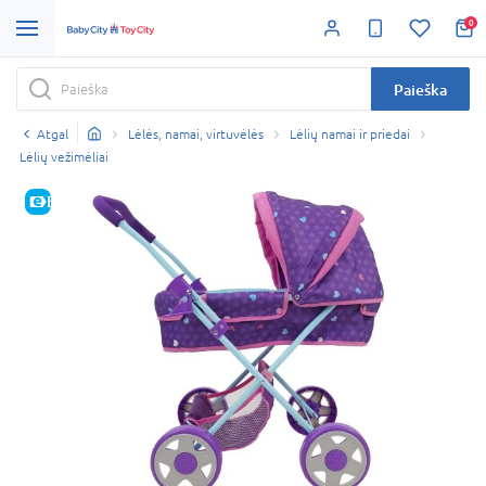
0
Paieška
Atgal
Lėlės, namai, virtuvėlės
Lėlių namai ir priedai
Lėlių vežimėliai
E-KAINA