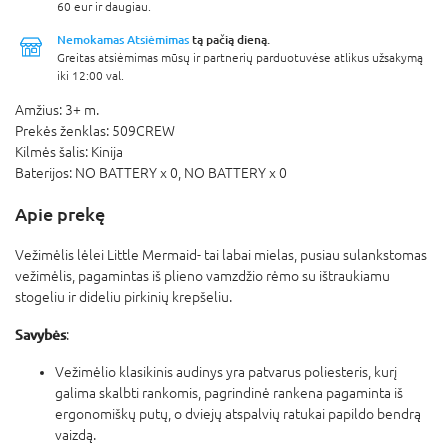
60 eur ir daugiau.
Nemokamas Atsiėmimas
tą pačią dieną.
Greitas atsiėmimas mūsų ir partnerių parduotuvėse atlikus užsakymą
iki 12:00 val.
Amžius:
3+ m.
Prekės ženklas:
509CREW
Kilmės šalis:
Kinija
Baterijos:
NO BATTERY x 0,
NO BATTERY x 0
Apie prekę
Vežimėlis lėlei Little Mermaid- tai labai mielas, pusiau sulankstomas
vežimėlis, pagamintas iš plieno vamzdžio rėmo su ištraukiamu
stogeliu ir dideliu pirkinių krepšeliu.
Savybės
:
Vežimėlio klasikinis audinys yra patvarus poliesteris, kurį
galima skalbti rankomis, pagrindinė rankena pagaminta iš
ergonomiškų putų, o dviejų atspalvių ratukai papildo bendrą
vaizdą.