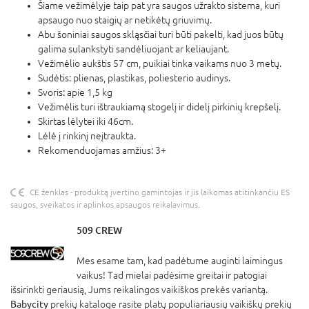
Šiame vežimėlyje taip pat yra saugos užrakto sistema, kuri
apsaugo nuo staigių ar netikėtų griuvimų.
Abu šoniniai saugos skląsčiai turi būti pakelti, kad juos būtų
galima sulankstyti sandėliuojant ar keliaujant.
Vežimėlio aukštis 57 cm, puikiai tinka vaikams nuo 3 metų.
Sudėtis: plienas, plastikas, poliesterio audinys.
Svoris: apie 1,5 kg
Vežimėlis turi ištraukiamą stogelį ir didelį pirkinių krepšelį.
Skirtas lėlytei iki 46cm.
Lėlė į rinkinį neįtraukta.
Rekomenduojamas amžius: 3+
CE ženklas - produktą įvertino gamintojas ir jis laikomas atitinkančiu ES
saugos, sveikatos ir aplinkos apsaugos reikalavimus.
509 CREW
Mes esame tam, kad padėtume auginti laimingus
vaikus! Tad mielai padėsime greitai ir patogiai
išsirinkti geriausią, Jums reikalingos vaikiškos prekės variantą.
Babycity
prekių kataloge rasite platų populiariausių vaikiškų prekių