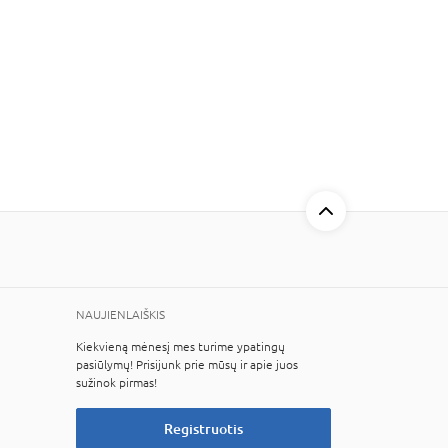
NAUJIENLAIŠKIS
Kiekvieną mėnesį mes turime ypatingų
pasiūlymų! Prisijunk prie mūsų ir apie juos
sužinok pirmas!
Registruotis