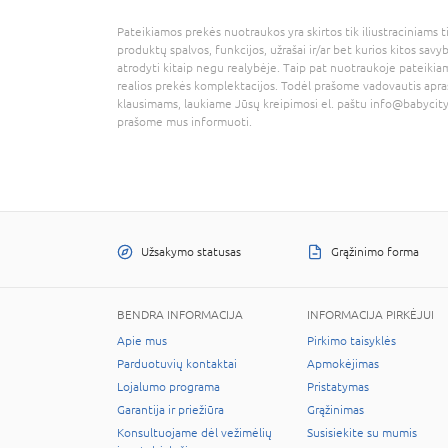
Pateikiamos prekės nuotraukos yra skirtos tik iliustraciniams ti
produktų spalvos, funkcijos, užrašai ir/ar bet kurios kitos savy
atrodyti kitaip negu realybėje. Taip pat nuotraukoje pateikiam
realios prekės komplektacijos. Todėl prašome vadovautis apra
klausimams, laukiame Jūsų kreipimosi el. paštu
info@babycity
prašome mus informuoti.
Užsakymo statusas
Grąžinimo forma
BENDRA INFORMACIJA
INFORMACIJA PIRKĖJUI
Apie mus
Pirkimo taisyklės
Parduotuvių kontaktai
Apmokėjimas
Lojalumo programa
Pristatymas
Garantija ir priežiūra
Grąžinimas
Konsultuojame dėl vežimėlių
Susisiekite su mumis