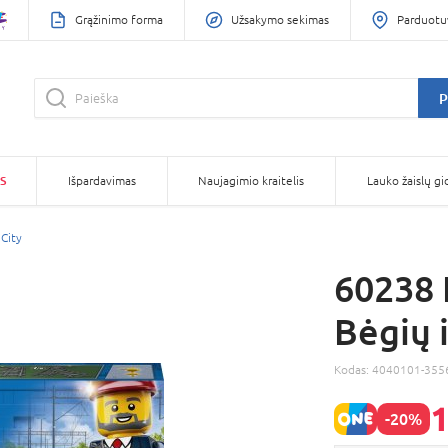
Grąžinimo forma
Užsakymo sekimas
Parduotu
P
S
Išpardavimas
Naujagimio kraitelis
Lauko žaislų gi
City
60238 
Bėgių 
Kodas:
4040101-355
1
-20%