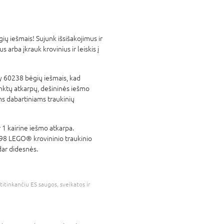
ų iešmais! Sujunk išsišakojimus ir
 arba įkrauk krovinius ir leiskis į
y 60238 bėgių iešmais, kad
lenktų atkarpų, dešininės iešmo
ems dabartiniams traukinių
r 1 kairine iešmo atkarpa.
0198 LEGO® krovininio traukinio
dar didesnės.
atitinkančiu ES saugos, sveikatos ir