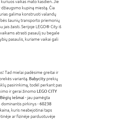
 kuriuos vaikas mato kasdien. Jie
r džiaugsmo kupiną miestą. Čia
kurias galima konstruoti valandų
gybės šaunių transporto priemonių
su jais žaisti. Serijoje LEGO® City iš
s vaikams atrasti pasaulį su begale
bių pasaulis, kuriame vaikai gali
! Tad mielai padėsime greitai ir
 prekės variantą.
Babycity
prekių
nklų pasirinkimą, todėl perkant pas
atikimo ir gerai žinomo
LEGO CITY
 Bėgių iešmai
- jau pamėgta
 dominantis pirkinys -
60238
kaina, kuris neabejotinai taps
tinėje ar fizinėje parduotuvėje