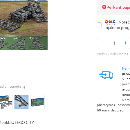
Perkant pap
Norėči
lojalumo pro
Prekių kiekis ribota
Nem
pris
Siunt
per 1
adidintumėte ją
jeigu
nenur
Nem
pristatymas į paštom
60 eur ir daugiau.
ženklas:
LEGO CITY