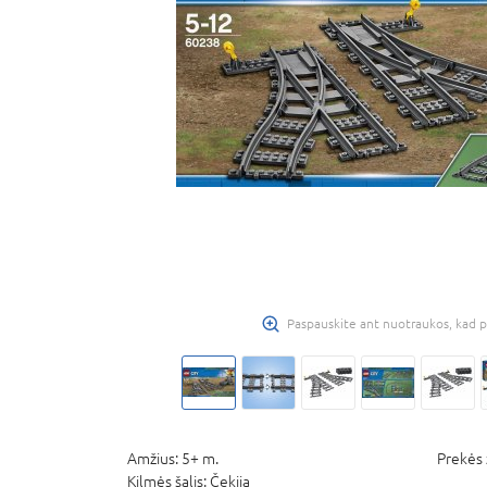
Paspauskite ant nuotraukos, kad p
Amžius:
5+ m.
Prekės 
Kilmės šalis:
Čekija