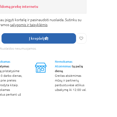
ildomą prekę internetu
au įsigyti kortelę ir pasinaudoti nuolaida. Sutinku su
gramos
sąlygomis ir taisyklėmis
Į krepšelį
s. Nuolaidos nesumuojamos.
okamas
Nemokamas
tatymas
Atsiėmimas
tą pačią
dieną.
ą pristatysime
-3 darbo dienas,
Greitas atsiėmimas
 prie prekės
mūsų ir partnerių
odyta kitaip.
parduotuvėse atlikus
okamas
užsakymą iki 12:00 val.
atus perkant už