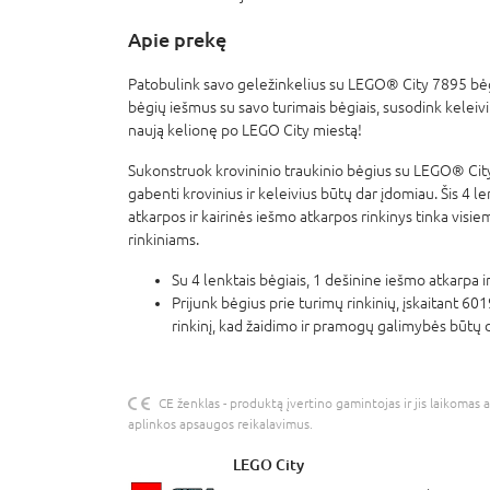
Apie prekę
Patobulink savo geležinkelius su LEGO® City 7895 bėgi
bėgių iešmus su savo turimais bėgiais, susodink keleivius
naują kelionę po LEGO City miestą!
Sukonstruok krovininio traukinio bėgius su LEGO® Cit
gabenti krovinius ir keleivius būtų dar įdomiau. Šis 4 
atkarpos ir kairinės iešmo atkarpos rinkinys tinka visi
rinkiniams.
Su 4 lenktais bėgiais, 1 dešinine iešmo atkarpa i
Prijunk bėgius prie turimų rinkinių, įskaitant 6
rinkinį, kad žaidimo ir pramogų galimybės būtų 
CE ženklas - produktą įvertino gamintojas ir jis laikomas 
aplinkos apsaugos reikalavimus.
LEGO City