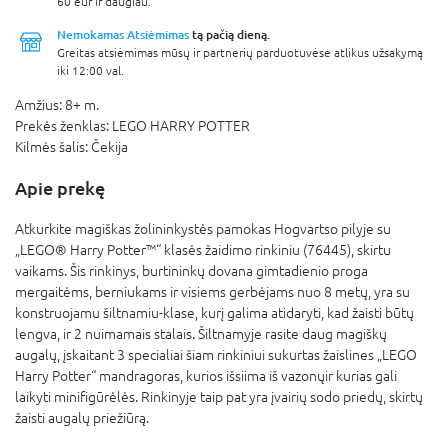
60 eur ir daugiau.
Nemokamas Atsiėmimas
tą pačią dieną.
Greitas atsiėmimas mūsų ir partnerių parduotuvėse atlikus užsakymą
iki 12:00 val.
Amžius:
8+ m.
Prekės ženklas:
LEGO HARRY POTTER
Kilmės šalis:
Čekija
Apie prekę
Atkurkite magiškas žolininkystės pamokas Hogvartso pilyje su
„LEGO® Harry Potter™“ klasės žaidimo rinkiniu (76445), skirtu
vaikams. Šis rinkinys, burtininkų dovana gimtadienio proga
mergaitėms, berniukams ir visiems gerbėjams nuo 8 metų, yra su
konstruojamu šiltnamiu-klase, kurį galima atidaryti, kad žaisti būtų
lengva, ir 2 nuimamais stalais. Šiltnamyje rasite daug magiškų
augalų, įskaitant 3 specialiai šiam rinkiniui sukurtas žaislines „LEGO
Harry Potter“ mandragoras, kurios išsiima iš vazonųir kurias gali
laikyti minifigūrėlės. Rinkinyje taip pat yra įvairių sodo priedų, skirtų
žaisti augalų priežiūrą.