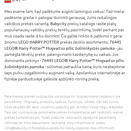
Mes esame tam, kad padėtume auginti laimingus vaikus! Tad mielai
padėsime greitai ir patogiai išsirinkti geriausią, Jums reikalingos
vaikiškos prekės variantą.
Babycity
prekių kataloge rasite platų
populiariausių vaikiškų prekių ženklų pasirinkimą, todėl perkant pas
mus visada rasite iš ko išsirinkti! Čia galite rinktis iš patikimo ir gerai
žinomo
LEGO HARRY POTTER
prekės ženklo asortimento.
76445
LEGO® Harry Potter™ Hogvartso pilis: žolininkystės pamoka
- jau
pamėgta tėvelių prekė, palengvinanti kasdienybę su vaikais. Jus
dominantis pirkinys -
76445 LEGO® Harry Potter™ Hogvartso pilis:
žolininkystės pamoka
- siūlomas patrauklia kaina, kuris neabejotinai
taps puikiu pagalbininku auginant vaiką. Apsilankius internetinėje ar
fizinėje parduotuvėje galėsite apžiūrėti norimą prekę.
Pateikiamos prekės nuotraukos yra skirtos tik iliustraciniams tikslams ir yra
pavyzdinės. Originalių produktų spalvos, funkcijos, užrašai ir/ar bet kurios
kitos savybės dėl savo vizualinių ypatybių gali atrodyti kitaip negu realybėje.
Taip pat nuotraukoje pateikiama prekės komplektacija gali neatitikti realios
prekės komplektacijos. Todėl prašome vadovautis aprašyme pateikiama
informacija. Kilus klausimams, laukiame Jūsų kreipimosi el. paštu
info@babycity.lt Pastebėjus aprašymo klaidų prašome mus informuoti.