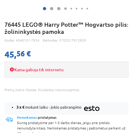
76445 LEGO® Harry Potter™ Hogvartso pilis:
žolininkystės pamoka
Kodas:
4040101-7924
Barkodas:
5702017812830
45,
56 €
Kaina galioja tik internetu
Prekių kiekis ribotas. Nuolaidos nesumuojamos.
3 x
€
mokant laiku - jokio pabrangimo
Nemokamas
pristatymas
Siuntą pristatysime per 1-3 darbo dienas, jeigu prie prekės
nenurodyta kitaip. Nemokamas pristatymas į paštomatus perkant už