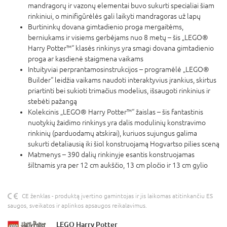
mandragorų ir vazonų elementai buvo sukurti specialiai šiam
rinkiniui, o minifigūrėlės gali laikyti mandragoras už lapų
Burtininkų dovana gimtadienio proga mergaitėms,
berniukams ir visiems gerbėjams nuo 8 metų – šis „LEGO®
Harry Potter™“ klasės rinkinys yra smagi dovana gimtadienio
proga ar kasdienė staigmena vaikams
Intuityviai perprantamosinstrukcijos – programėlė „LEGO®
Builder“ leidžia vaikams naudoti interaktyvius įrankius, skirtus
priartinti bei sukioti trimačius modelius, išsaugoti rinkinius ir
stebėti pažangą
Kolekcinis „LEGO® Harry Potter™“ žaislas – šis fantastinis
nuotykių žaidimo rinkinys yra dalis modulinių konstravimo
rinkinių (parduodamų atskirai), kuriuos sujungus galima
sukurti detaliausią iki šiol konstruojamą Hogvartso pilies sceną
Matmenys – 390 dalių rinkinyje esantis konstruojamas
šiltnamis yra per 12 cm aukščio, 13 cm pločio ir 13 cm gylio
CE ženklas - produktą įvertino gamintojas ir jis laikomas atitinkančiu ES
saugos, sveikatos ir aplinkos apsaugos reikalavimus.
LEGO Harry Potter