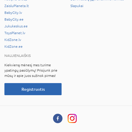
ZaisluPlaneta.lt
Slapukai
BabyCity.lv
BabyCity.ee
Jukukeskus.ee
ToysPlanet.lv
KidZone.lv
KidZone.ee
NAUJIENLAIŠKIS
Kiekvieną mėnesį mes turime
ypatingų pasiūlymų! Prisijunk prie
mūsų ir apie juos sužinok pirmas!
Registruotis