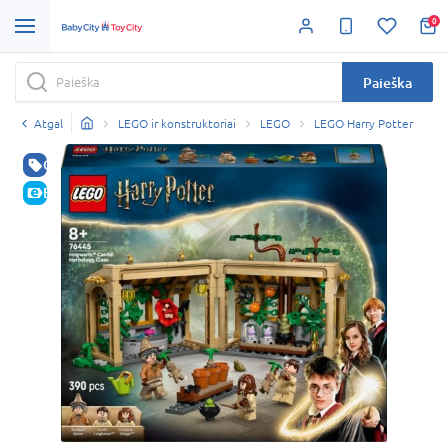
0
Paieška
Atgal
LEGO ir konstruktoriai
LEGO
LEGO Harry Potter
GERA KAINA
E-KAINA