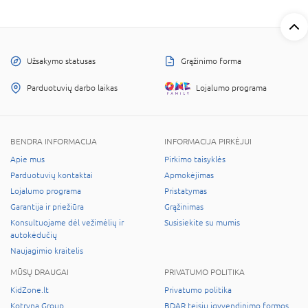
Užsakymo statusas
Grąžinimo forma
Parduotuvių darbo laikas
Lojalumo programa
BENDRA INFORMACIJA
INFORMACIJA PIRKĖJUI
Apie mus
Pirkimo taisyklės
Parduotuvių kontaktai
Apmokėjimas
Lojalumo programa
Pristatymas
Garantija ir priežiūra
Grąžinimas
Konsultuojame dėl vežimėlių ir
Susisiekite su mumis
autokėdučių
Naujagimio kraitelis
MŪSŲ DRAUGAI
PRIVATUMO POLITIKA
KidZone.lt
Privatumo politika
Kotryna Group
BDAR teisių įgyvendinimo formos