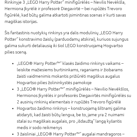
Rinkinyje 3 „LEGO Harry Potter“ minifigūrėlės – Nevilis Nevėkšla,
Hermiona Įkyrėlė ir profesorė Diegavirtė – bei rupūžės Trevoro
figūrėlė, kad būtų galima atkartoti įsimintinas scenas ir kurti savas
magiškas istorijas.
Šis fantastinis nuotykių rinkinys yra dalis modulinių „LEGO Harry
Potter“ konstravimo žaislų (parduodamų atskirai), kuriuos sujungus
galima sukurti detaliausią iki šiol LEGO konstruojamą Hogvartso
pilies sceną.
„LEGO® Harry Potter™“ klasės žaidimo rinkinys vaikams –
leiskite mažiesiems burtininkams, raganiams ir žiobarams
žaisti vaidmenimis mokantis prižiūrėti magiškus augalus
Hogvartso pilies žolininkystės pamokoje
3 „LEGO® Harry Potter™“ minifigūrėlės – Nevilio Nevėkšlos,
Hermionos Įkyrėlės ir profesorės Diegavirtės minifigūrėlės su
2 ausinių rinkinių elementais ir rupūžės Trevoro figūrėlė
Hogvartso žaidimo rinkinys – konstruojamą šiltnamį galima
atidaryti, kad žaisti būtų lengva, be to, jame yra 2 nuimami
stalai su magiškais augalais, pro „išdaužtą“ langą kyšantis
medis ir sodo reikmenys
3 žaisliniai „LEGO® Harry Potter™“ augalai mandragoros –