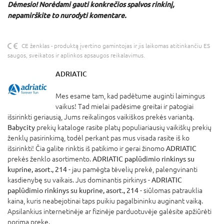
Dėmesio! Norėdami gauti konkrečios spalvos rinkinį,
nepamirškite to nurodyti komentare.
CE ženklas - produktą įvertino gamintojas ir jis laikomas atitinkančiu ES
saugos, sveikatos ir aplinkos apsaugos reikalavimus.
ADRIATIC
Mes esame tam, kad padėtume auginti laimingus
vaikus! Tad mielai padėsime greitai ir patogiai
išsirinkti geriausią, Jums reikalingos vaikiškos prekės variantą.
Babycity
prekių kataloge rasite platų populiariausių vaikiškų prekių
ženklų pasirinkimą, todėl perkant pas mus visada rasite iš ko
išsirinkti! Čia galite rinktis iš patikimo ir gerai žinomo
ADRIATIC
prekės ženklo asortimento.
ADRIATIC paplūdimio rinkinys su
kuprine, asort., 214
- jau pamėgta tėvelių prekė, palengvinanti
kasdienybę su vaikais. Jus dominantis pirkinys -
ADRIATIC
paplūdimio rinkinys su kuprine, asort., 214
- siūlomas patrauklia
kaina, kuris neabejotinai taps puikiu pagalbininku auginant vaiką.
Apsilankius internetinėje ar fizinėje parduotuvėje galėsite apžiūrėti
norimą prekę.