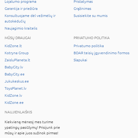
Lojalumo programa
Pristatymas
Garantija ir priežiūra
Grąžinimas
Konsultuojame dėl vežimėlių ir
Susisiekite su mumis
autokėdučių
Naujagimio kraitelis
MŪSŲ DRAUGAI
PRIVATUMO POLITIKA
KidZone.lt
Privatumo politika
Kotryna Group
BDAR teisių įgyvendinimo formos
ZaisluPlaneta.lt
Slapukai
BabyCity.lv
BabyCity.ee
Jukukeskus.ee
ToysPlanet.lv
KidZone.lv
KidZone.ee
NAUJIENLAIŠKIS
Kiekvieną mėnesį mes turime
ypatingų pasiūlymų! Prisijunk prie
mūsų ir apie juos sužinok pirmas!