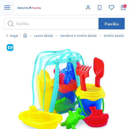
0
Paieška
Atgal
Lauko žaislai
Vandens ir smėlio žaislai
Smėlio žaislai
E-KAINA