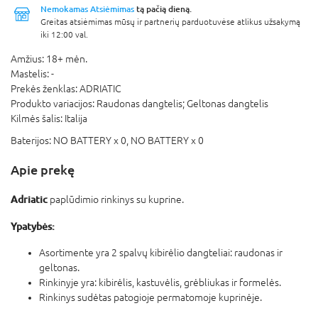
Nemokamas Atsiėmimas
tą pačią dieną.
Greitas atsiėmimas mūsų ir partnerių parduotuvėse atlikus užsakymą
iki 12:00 val.
Amžius:
18+ mėn.
Mastelis:
-
Prekės ženklas:
ADRIATIC
Produkto variacijos:
Raudonas dangtelis; Geltonas dangtelis
Kilmės šalis:
Italija
Baterijos:
NO BATTERY x 0,
NO BATTERY x 0
Apie prekę
Adriatic
paplūdimio rinkinys su kuprine.
Ypatybės:
Asortimente yra 2 spalvų kibirėlio dangteliai: raudonas ir
geltonas.
Rinkinyje yra: kibirėlis, kastuvėlis, grėbliukas ir formelės.
Rinkinys sudėtas patogioje permatomoje kuprinėje.