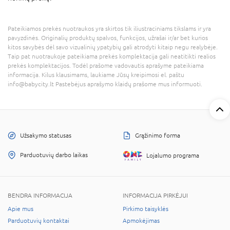
Pateikiamos prekės nuotraukos yra skirtos tik iliustraciniams tikslams ir yra
pavyzdinės. Originalių produktų spalvos, funkcijos, užrašai ir/ar bet kurios
kitos savybės dėl savo vizualinių ypatybių gali atrodyti kitaip negu realybėje.
Taip pat nuotraukoje pateikiama prekės komplektacija gali neatitikti realios
prekės komplektacijos. Todėl prašome vadovautis aprašyme pateikiama
informacija. Kilus klausimams, laukiame Jūsų kreipimosi el. paštu
info@babycity.lt Pastebėjus aprašymo klaidų prašome mus informuoti.
Užsakymo statusas
Grąžinimo forma
Parduotuvių darbo laikas
Lojalumo programa
BENDRA INFORMACIJA
INFORMACIJA PIRKĖJUI
Apie mus
Pirkimo taisyklės
Parduotuvių kontaktai
Apmokėjimas