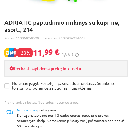
ADRIATIC paplūdimio rinkinys su kuprine,
asort., 214
Kodas:
4100602-0529
Barkodas:
8002936214003
11,
99 €
-20%
14,99 €
Perkant papildomą prekę internetu
Norėčiau įsigyti kortelę ir pasinaudoti nuolaida. Sutinku su
lojalumo programos
sąlygomis ir taisyklėmis
Prekių kiekis ribotas. Nuolaidos nesumuojamos.
Nemokamas
pristatymas
Siuntą pristatysime per 1-3 darbo dienas, jeigu prie prekės
nenurodyta kitaip. Nemokamas pristatymas į paštomatus perkant už
60 eur ir daugiau.