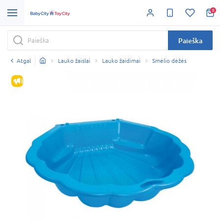
0
Paieška
Atgal
Lauko žaislai
Lauko žaidimai
Smėlio dėžės
IŠPARDAVIMAS