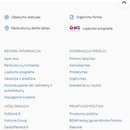
Užsakymo statusas
Grąžinimo forma
Parduotuvių darbo laikas
Lojalumo programa
BENDRA INFORMACIJA
INFORMACIJA PIRKĖJUI
Apie mus
Pirkimo taisyklės
Parduotuvių kontaktai
Apmokėjimas
Lojalumo programa
Pristatymas
Garantija ir priežiūra
Grąžinimas
Konsultuojame dėl vežimėlių ir
Susisiekite su mumis
autokėdučių
Naujagimio kraitelis
MŪSŲ DRAUGAI
PRIVATUMO POLITIKA
KidZone.lt
Privatumo politika
Kotryna Group
BDAR teisių įgyvendinimo formos
ZaisluPlaneta.lt
Slapukai