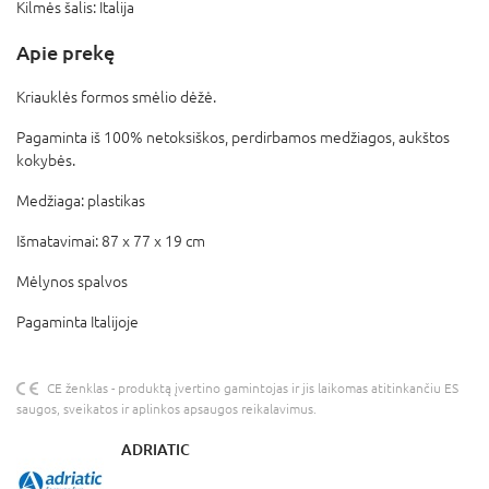
Kilmės šalis:
Italija
Apie prekę
Kriauklės formos smėlio dėžė.
Pagaminta iš 100% netoksiškos, perdirbamos medžiagos, aukštos
kokybės.
Medžiaga: plastikas
Išmatavimai: 87 x 77 x 19 cm
Mėlynos spalvos
Pagaminta Italijoje
CE ženklas - produktą įvertino gamintojas ir jis laikomas atitinkančiu ES
saugos, sveikatos ir aplinkos apsaugos reikalavimus.
ADRIATIC