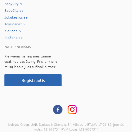
BabyCity.lv
BabyCity.ee
Jukukeskus.ee
ToysPlanet.lv
KidZone.lv
KidZone.ee
NAUJIENLAIŠKIS
Kiekvieną mėnesį mes turime
ypatingų pasiūlymų! Prisijunk prie
mūsų ir apie juos sužinok pirmas!
Registruotis
Kotryna Group, UAB
, Dariaus ir Girėno g. 34, Vilnius, LIETUVA, LT-02189, Įmonės
kodas: 121673734, PVM kodas: LT216737314