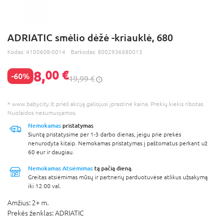
ADRIATIC smėlio dėžė -kriauklė, 680
Kodas:
4100608-0014
Barkodas:
8002936680013
8,
00 €
-60%
19,99 €
* www.babycity.lt prieš akciją galiojusi įprastinė kaina. Prekių kiekis ribotas.
Nuolaidos nesumuojamos.
Nemokamas
pristatymas
Siuntą pristatysime per 1-3 darbo dienas, jeigu prie prekės
nenurodyta kitaip. Nemokamas pristatymas į paštomatus perkant už
60 eur ir daugiau.
Nemokamas Atsiėmimas
tą pačią dieną.
Greitas atsiėmimas mūsų ir partnerių parduotuvėse atlikus užsakymą
iki 12:00 val.
Amžius:
2+ m.
Prekės ženklas:
ADRIATIC