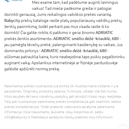
Mes esame tam, kad padėtume auginti laimingus
vaikus! Tad mielai padėsime greitai ir patogiai
išsirinkti geriausią, Jums reikalingos vaikiškos prekės variantą.
Babycity
prekių kataloge rasite platų populiariausių vaikiškų prekių
ženklų pasirinkimą, todėl perkant pas mus visada rasite iš ko
išsirinkti! Čia galite rinktis iš patikimo ir gerai žinomo
ADRIATIC
prekės ženklo asortimento.
ADRIATIC smėlio dėžė -kriauklė, 680
-
jau pamėgta tėvelių prekė, palengvinanti kasdienybę su vaikais. Jus
dominantis pirkinys -
ADRIATIC smėlio dėžė -kriauklė, 680
-
siūlomas patrauklia kaina, kuris neabejotinai taps puikiu pagalbininku
auginant vaiką. Apsilankius internetinėje ar fizinėje parduotuvėje
galėsite apžiūrėti norimą prekę.
Pateikiamos prekės nuotraukos yra skirtos tik iliustraciniams tikslams ir yra
pavyzdinės. Originalių produktų spalvos, funkcijos, užrašai ir/ar bet kurios
kitos savybės dėl savo vizualinių ypatybių gali atrodyti kitaip negu realybėje.
Taip pat nuotraukoje pateikiama prekės komplektacija gali neatitikti realios
prekės komplektacijos. Todėl prašome vadovautis aprašyme pateikiama
informacija. Kilus klausimams, laukiame Jūsų kreipimosi el. paštu
info@babycity.lt Pastebėjus aprašymo klaidų prašome mus informuoti.