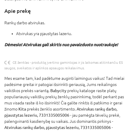
Apie prekę
Rankų darbo atvirukas.
Atvirukas yra pjaustytas lazeriu.
Dėmesio! Atvirukas gali skirtis nuo pavaizduoto nuotraukoje!
CE ženklas - produktą įvertino gamintojas ir jis laikomas atitinkančiu ES
saugos, sveikatos ir aplinkos apsaugos reikalavimus.
Mes esame tam, kad padėtume auginti laimingus vaikus! Tad mielai
padėsime greitai ir patogiai išsirinkti geriausią, Jums reikalingos
vaikiškos prekės variantą.
Babycity
prekių kataloge rasite platų
populiariausių vaikiškų prekių ženklų pasirinkimą, todėl perkant pas
mus visada rasite iš ko išsirinkti! Čia galite rinktis iš patikimo ir gerai
žinomo
Kita
prekės ženklo asortimento.
Atvirukas rankų darbo,
pjaustytas lezeriu, 7331335005006
- jau pamėgta tėvelių prekė,
palengvinanti kasdienybę su vaikais. Jus dominantis pirkinys -
Atvirukas rankų darbo, pjaustytas lezeriu, 7331335005006
-