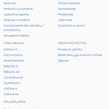
Apie mus
Pirkimo taisyklės
Parduotuvių kontaktai
Apmokėjimas
Lojalumo programa
Pristatymas
Garantija ir priežiūra
Grąžinimas
Konsultuojame dėl vežimėlių ir
Susisiekite su mumis
autokėdučių
Naujagimio kraitelis
MŪSŲ DRAUGAI
PRIVATUMO POLITIKA
KidZone.lt
Privatumo politika
Kotryna Group
BDAR teisių įgyvendinimo formos
ZaisluPlaneta.lt
Slapukai
BabyCity.lv
BabyCity.ee
Jukukeskus.ee
ToysPlanet.lv
KidZone.lv
KidZone.ee
NAUJIENLAIŠKIS