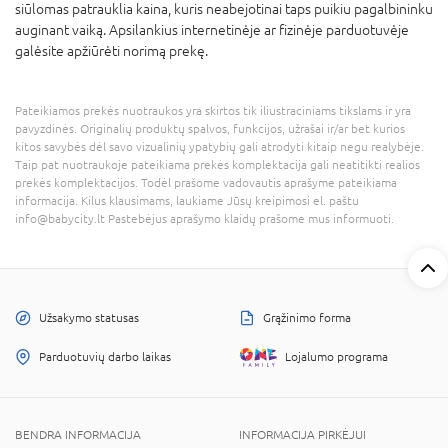
siūlomas patrauklia kaina, kuris neabejotinai taps puikiu pagalbininku
auginant vaiką. Apsilankius internetinėje ar fizinėje parduotuvėje
galėsite apžiūrėti norimą prekę.
Pateikiamos prekės nuotraukos yra skirtos tik iliustraciniams tikslams ir yra
pavyzdinės. Originalių produktų spalvos, funkcijos, užrašai ir/ar bet kurios
kitos savybės dėl savo vizualinių ypatybių gali atrodyti kitaip negu realybėje.
Taip pat nuotraukoje pateikiama prekės komplektacija gali neatitikti realios
prekės komplektacijos. Todėl prašome vadovautis aprašyme pateikiama
informacija. Kilus klausimams, laukiame Jūsų kreipimosi el. paštu
info@babycity.lt Pastebėjus aprašymo klaidų prašome mus informuoti.
Užsakymo statusas
Grąžinimo forma
Parduotuvių darbo laikas
Lojalumo programa
BENDRA INFORMACIJA
INFORMACIJA PIRKĖJUI