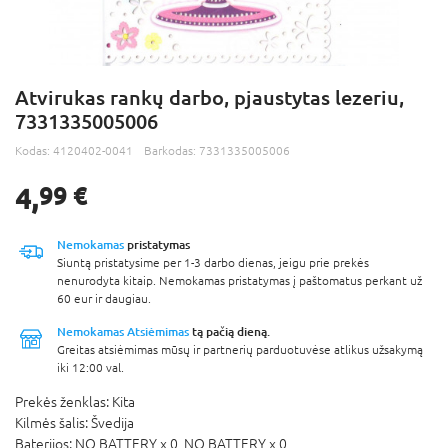
Atvirukas rankų darbo, pjaustytas lezeriu,
7331335005006
Kodas:
4120402-0041
Barkodas:
7331335005006
4,
99 €
Nemokamas
pristatymas
Siuntą pristatysime per 1-3 darbo dienas, jeigu prie prekės
nenurodyta kitaip. Nemokamas pristatymas į paštomatus perkant už
60 eur ir daugiau.
Nemokamas Atsiėmimas
tą pačią dieną.
Greitas atsiėmimas mūsų ir partnerių parduotuvėse atlikus užsakymą
iki 12:00 val.
Prekės ženklas:
Kita
Kilmės šalis:
Švedija
Baterijos:
NO BATTERY x 0,
NO BATTERY x 0