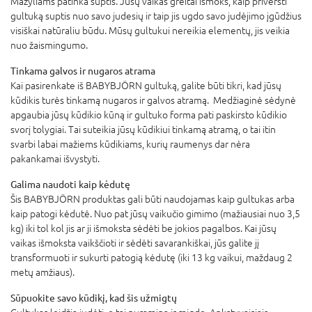
Mažyliams patinka suptis. Jūsų vaikas greitai išmoks, kaip priversti
gultuką suptis nuo savo judesių ir taip jis ugdo savo judėjimo įgūdžius
visiškai natūraliu būdu. Mūsų gultukui nereikia elementų, jis veikia
nuo žaismingumo.
Tinkama galvos ir nugaros atrama
Kai pasirenkate iš BABYBJÖRN gultuką, galite būti tikri, kad jūsų
kūdikis turės tinkamą nugaros ir galvos atramą. Medžiaginė sėdynė
apgaubia jūsų kūdikio kūną ir gultuko forma pati paskirsto kūdikio
svorį tolygiai. Tai suteikia jūsų kūdikiui tinkamą atramą, o tai itin
svarbi labai mažiems kūdikiams, kurių raumenys dar nėra
pakankamai išvystyti.
Galima naudoti kaip kėdutę
Šis BABYBJÖRN produktas gali būti naudojamas kaip gultukas arba
kaip patogi kėdutė. Nuo pat jūsų vaikučio gimimo (mažiausiai nuo 3,5
kg) iki tol kol jis ar ji išmoksta sėdėti be jokios pagalbos. Kai jūsų
vaikas išmoksta vaikščioti ir sėdėti savarankiškai, jūs galite jį
transformuoti ir sukurti patogią kėdutę (iki 13 kg vaikui, maždaug 2
metų amžiaus).
Sūpuokite savo kūdikį, kad šis užmigtų