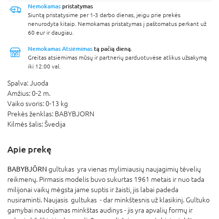
Nemokamas
pristatymas
Siuntą pristatysime per 1-3 darbo dienas, jeigu prie prekės
nenurodyta kitaip. Nemokamas pristatymas į paštomatus perkant už
60 eur ir daugiau.
Nemokamas Atsiėmimas
tą pačią dieną.
Greitas atsiėmimas mūsų ir partnerių parduotuvėse atlikus užsakymą
iki 12:00 val.
Spalva:
Juoda
Amžius:
0-2 m.
Vaiko svoris:
0-13 kg
Prekės ženklas:
BABYBJORN
Kilmės šalis:
Švedija
Apie prekę
BABYBJÖRN
gultukas yra vienas mylimiausių naujagimių tėvelių
reikmenų. Pirmasis modelis buvo sukurtas 1961 metais ir nuo tada
milijonai vaikų mėgsta jame suptis ir žaisti, jis labai padeda
nusiraminti. Naujasis gultukas - dar minkštesnis už klasikinį. Gultuko
gamybai naudojamas minkštas audinys - jis yra apvalių formų ir