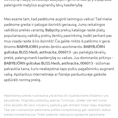
palengvinti mažylius auginančių tėvų kasdienybę.
Mes esame tam, kad padėtume auginti laimingus vaikus! Tad mielai
padėsime greitai ir patogiai išsirinkti geriausią, Jums reikalingos
vaikiškos prekės variantą.
Babycity
prekių kataloge rasite platų
populiariausių vaikiškų prekių ženklų pasirinkimą, todėl perkant pas
mus visada rasite iš ko išsirinkti! Čia galite rinktis iš patikimo ir gerai
žinomo
BABYBJORN
prekės ženklo asortimento.
BABYBJÖRN
gultukas BLISS Mesh, anthracite, 006013
- jau pamėgta tėvelių
prekė, palengvinanti kasdienybę su vaikais. Jus dominantis pirkinys -
BABYBJÖRN gultukas BLISS Mesh, anthracite, 006013
- siūlomas
patrauklia kaina, kuris neabejotinai taps puikiu pagalbininku auginant
vaiką. Apsilankius internetinėje ar fizinėje parduotuvėje galėsite
apžiūrėti norimą prekę.
Pateikiamos prekės nuotraukos yra skirtos tik iliustraciniams tikslams ir yra
pavyzdinės. Originalių produktų spalvos, funkcijos, užrašai ir/ar bet kurios
kitos savybės dėl savo vizualinių ypatybių gali atrodyti kitaip negu realybėje.
Taip pat nuotraukoje pateikiama prekės komplektacija gali neatitikti realios
prekės komplektacijos. Todėl prašome vadovautis aprašyme pateikiama