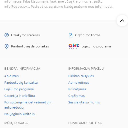
informacija. Kilus klausimams, laukiame Jūsų kreipimosi el. paštu
info@babycity.lt Pastebėjus aprašymo klaidų prašome mus informuoti.
Užsakymo statusas
Grąžinimo forma
Parduotuvių darbo laikas
Lojalumo programa
BENDRA INFORMACIJA
INFORMACIJA PIRKĖJUI
Apie mus
Pirkimo taisyklės
Parduotuvių kontaktai
Apmokėjimas
Lojalumo programa
Pristatymas
Garantija ir priežiūra
Grąžinimas
Konsultuojame dėl vežimėlių ir
Susisiekite su mumis
autokėdučių
Naujagimio kraitelis
MŪSŲ DRAUGAI
PRIVATUMO POLITIKA