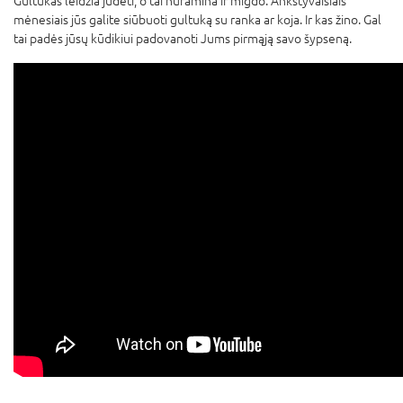
Gultukas leidžia judėti, o tai nuramina ir migdo. Ankstyvaisiais
mėnesiais jūs galite siūbuoti gultuką su ranka ar koja. Ir kas žino. Gal
tai padės jūsų kūdikiui padovanoti Jums pirmąją savo šypseną.