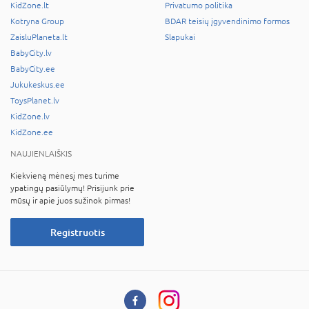
KidZone.lt
Privatumo politika
Kotryna Group
BDAR teisių įgyvendinimo formos
ZaisluPlaneta.lt
Slapukai
BabyCity.lv
BabyCity.ee
Jukukeskus.ee
ToysPlanet.lv
KidZone.lv
KidZone.ee
NAUJIENLAIŠKIS
Kiekvieną mėnesį mes turime
ypatingų pasiūlymų! Prisijunk prie
mūsų ir apie juos sužinok pirmas!
Registruotis