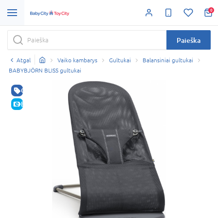
0
Paieška
Atgal
Vaiko kambarys
Gultukai
Balansiniai gultukai
BABYBJÖRN BLISS gultukai
GERA KAINA
E-KAINA