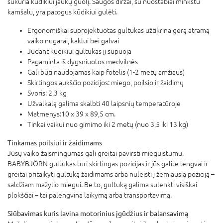
sukuria kūdikiui jaukų guolį. Saugos diržai, su nuostabiai minkštu
kamšalu, yra patogus kūdikiui gulėti.
Ergonomiškai suprojektuotas gultukas užtikrina gerą atramą
vaiko nugarai, kaklui bei galvai
Judant kūdikiui gultukas jį sūpuoja
Pagaminta iš dygsniuotos medvilnės
Gali būti naudojamas kaip fotelis (1-2 metų amžiaus)
Skirtingos aukščio pozicijos: miego, poilsio ir žaidimų
Svoris: 2,3 kg
Užvalkalą galima skalbti 40 laipsnių temperatūroje
Matmenys:10 x 39 x 89,5 cm.
Tinkai vaikui nuo gimimo iki 2 metų (nuo 3,5 iki 13 kg)
Tinkamas poilsiui ir žaidimams
Jūsų vaiko žaismingumas gali greitai pavirsti mieguistumu.
BABYBJÖRN gultukas turi skirtingas pozicijas ir jūs galite lengvai ir
greitai pritaikyti gultuką žaidimams arba nuleisti į žemiausią poziciją –
saldžiam mažylio miegui. Be to, gultuką galima sulenkti visiškai
plokščiai – tai palengvina laikymą arba transportavimą.
Siūbavimas kuris lavina motorinius įgūdžius ir balansavimą