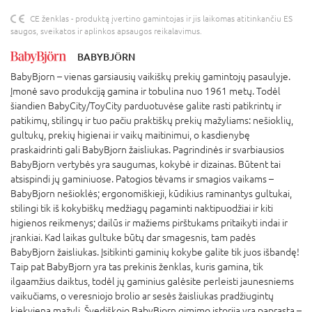
CE ženklas - produktą įvertino gamintojas ir jis laikomas atitinkančiu ES
saugos, sveikatos ir aplinkos apsaugos reikalavimus.
BABYBJÖRN
BabyBjorn – vienas garsiausių vaikiškų prekių gamintojų pasaulyje.
Įmonė savo produkciją gamina ir tobulina nuo 1961 metų. Todėl
šiandien BabyCity/ToyCity parduotuvėse galite rasti patikrintų ir
patikimų, stilingų ir tuo pačiu praktiškų prekių mažyliams: nešioklių,
gultukų, prekių higienai ir vaikų maitinimui, o kasdienybę
praskaidrinti gali BabyBjorn žaisliukas. Pagrindinės ir svarbiausios
BabyBjorn vertybės yra saugumas, kokybė ir dizainas. Būtent tai
atsispindi jų gaminiuose. Patogios tėvams ir smagios vaikams –
BabyBjorn nešioklės; ergonomiškieji, kūdikius raminantys gultukai,
stilingi tik iš kokybiškų medžiagų pagaminti naktipuodžiai ir kiti
higienos reikmenys; dailūs ir mažiems pirštukams pritaikyti indai ir
įrankiai. Kad laikas gultuke būtų dar smagesnis, tam padės
BabyBjorn žaisliukas. Įsitikinti gaminių kokybe galite tik juos išbandę!
Taip pat BabyBjorn yra tas prekinis ženklas, kuris gamina, tik
ilgaamžius daiktus, todėl jų gaminius galėsite perleisti jaunesniems
vaikučiams, o veresniojo brolio ar sesės žaisliukas pradžiugintų
kiekvieną mažylį. Švediškojo BabyBjorn gimimo istorija yra paprasta –