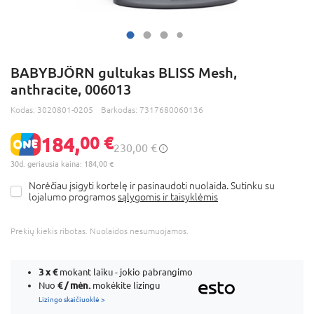
BABYBJÖRN gultukas BLISS Mesh,
anthracite, 006013
Kodas:
3020801-0205
Barkodas:
7317680060136
184,
00 €
230,00 €
30d. geriausia kaina: 184,00 €
Norėčiau įsigyti kortelę ir pasinaudoti nuolaida. Sutinku su
lojalumo programos
sąlygomis ir taisyklėmis
Prekių kiekis ribotas. Nuolaidos nesumuojamos.
3 x
€
mokant laiku - jokio pabrangimo
€ / mėn.
Nuo
mokėkite lizingu
Lizingo skaičiuoklė >