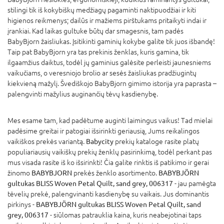
stilingi tik iš kokybiškų medžiagų pagaminti naktipuodžiai ir kiti
higienos reikmenys; dailūs ir mažiems pirštukams pritaikyti indai ir
įrankiai. Kad laikas gultuke būtų dar smagesnis, tam padės
BabyBjorn žaisliukas. Įsitikinti gaminių kokybe galite tik juos išbandę!
Taip pat BabyBjorn yra tas prekinis ženklas, kuris gamina, tik
ilgaamžius daiktus, todėl jų gaminius galėsite perleisti jaunesniems
vaikučiams, o veresniojo brolio ar sesės žaisliukas pradžiugintų
kiekvieną mažylį. Švediškojo BabyBjorn gimimo istorija yra paprasta –
palengvinti mažylius auginančių tėvų kasdienybę.
Mes esame tam, kad padėtume auginti laimingus vaikus! Tad mielai
padėsime greitai ir patogiai išsirinkti geriausią, Jums reikalingos
vaikiškos prekės variantą.
Babycity
prekių kataloge rasite platų
populiariausių vaikiškų prekių ženklų pasirinkimą, todėl perkant pas
mus visada rasite iš ko išsirinkti! Čia galite rinktis iš patikimo ir gerai
žinomo
BABYBJORN
prekės ženklo asortimento.
BABYBJÖRN
gultukas BLISS Woven Petal Quilt, sand grey, 006317
- jau pamėgta
tėvelių prekė, palengvinanti kasdienybę su vaikais. Jus dominantis
pirkinys -
BABYBJÖRN gultukas BLISS Woven Petal Quilt, sand
grey, 006317
- siūlomas patrauklia kaina, kuris neabejotinai taps