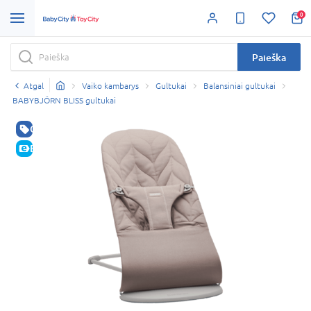
0
Paieška
Atgal
Vaiko kambarys
Gultukai
Balansiniai gultukai
BABYBJÖRN BLISS gultukai
GERA KAINA
E-KAINA