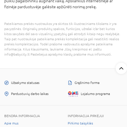
puikiu pagalbininku auginant vaiką. Apsilankius internetinėje ar
fizinėje parduotuvėje galėsite apžiūrėti norimą prekę.
Pateikiamos prekės nuotraukos yra skirtos tik iliustraciniams tikslams ir yra
pavyzdinės. Originalių produktų spalvos, funkcijos, užrašai ir/ar bet kurios
kitos savybės dėl savo vizualinių ypatybių gali atrodyti kitaip negu realybėje.
Taip pat nuotraukoje pateikiama prekės komplektacija gali neatitikti realios
prekės komplektacijos. Todėl prašome vadovautis aprašyme pateikiama
informacija. Kilus klausimams, laukiame Jūsų kreipimosi el. paštu
info@babycity.lt Pastebėjus aprašymo klaidų prašome mus informuoti.
Užsakymo statusas
Grąžinimo forma
Parduotuvių darbo laikas
Lojalumo programa
BENDRA INFORMACIJA
INFORMACIJA PIRKĖJUI
Apie mus
Pirkimo taisyklės