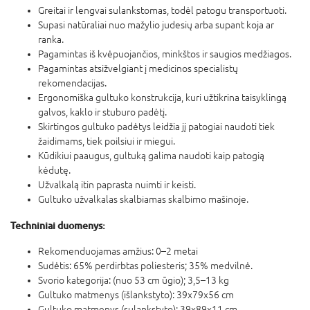
Greitai ir lengvai sulankstomas, todėl patogu transportuoti.
Supasi natūraliai nuo mažylio judesių arba supant koja ar
ranka.
Pagamintas iš kvėpuojančios, minkštos ir saugios medžiagos.
Pagamintas atsižvelgiant į medicinos specialistų
rekomendacijas.
Ergonomiška gultuko konstrukcija, kuri užtikrina taisyklingą
galvos, kaklo ir stuburo padėtį.
Skirtingos gultuko padėtys leidžia jį patogiai naudoti tiek
žaidimams, tiek poilsiui ir miegui.
Kūdikiui paaugus, gultuką galima naudoti kaip patogią
kėdutę.
Užvalkalą itin paprasta nuimti ir keisti.
Gultuko užvalkalas skalbiamas skalbimo mašinoje.
Techniniai duomenys:
Rekomenduojamas amžius: 0–2 metai
Sudėtis: 65% perdirbtas poliesteris; 35% medvilnė.
Svorio kategorija: (nuo 53 cm ūgio); 3,5–13 kg
Gultuko matmenys (išlankstyto): 39x79x56 cm
Gultuko matmenys (sulankstyto): 39x89x11 cm