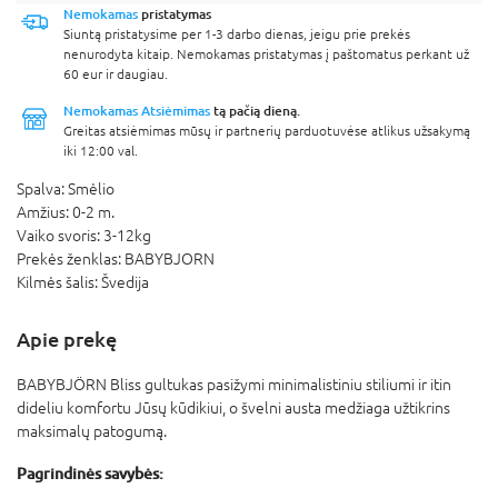
Nemokamas
pristatymas
Siuntą pristatysime per 1-3 darbo dienas, jeigu prie prekės
nenurodyta kitaip. Nemokamas pristatymas į paštomatus perkant už
60 eur ir daugiau.
Nemokamas Atsiėmimas
tą pačią dieną.
Greitas atsiėmimas mūsų ir partnerių parduotuvėse atlikus užsakymą
iki 12:00 val.
Spalva:
Smėlio
Amžius:
0-2 m.
Vaiko svoris:
3-12kg
Prekės ženklas:
BABYBJORN
Kilmės šalis:
Švedija
Apie prekę
BABYBJÖRN Bliss gultukas pasižymi minimalistiniu stiliumi ir itin
dideliu komfortu Jūsų kūdikiui, o švelni austa medžiaga užtikrins
maksimalų patogumą.
Pagrindinės savybės: