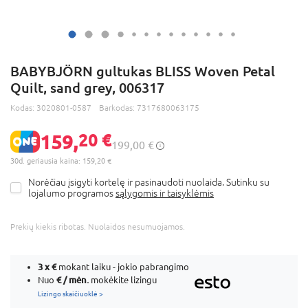
BABYBJÖRN gultukas BLISS Woven Petal
Quilt, sand grey, 006317
Kodas:
3020801-0587
Barkodas:
7317680063175
159,
20 €
199,00 €
30d. geriausia kaina: 159,20 €
Norėčiau įsigyti kortelę ir pasinaudoti nuolaida. Sutinku su
lojalumo programos
sąlygomis ir taisyklėmis
Prekių kiekis ribotas. Nuolaidos nesumuojamos.
3 x
€
mokant laiku - jokio pabrangimo
€ / mėn.
Nuo
mokėkite lizingu
Lizingo skaičiuoklė >