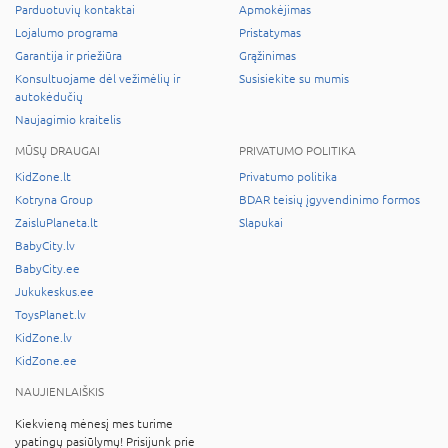
Parduotuvių kontaktai
Apmokėjimas
Lojalumo programa
Pristatymas
Garantija ir priežiūra
Grąžinimas
Konsultuojame dėl vežimėlių ir
Susisiekite su mumis
autokėdučių
Naujagimio kraitelis
MŪSŲ DRAUGAI
PRIVATUMO POLITIKA
KidZone.lt
Privatumo politika
Kotryna Group
BDAR teisių įgyvendinimo formos
ZaisluPlaneta.lt
Slapukai
BabyCity.lv
BabyCity.ee
Jukukeskus.ee
ToysPlanet.lv
KidZone.lv
KidZone.ee
NAUJIENLAIŠKIS
Kiekvieną mėnesį mes turime
ypatingų pasiūlymų! Prisijunk prie