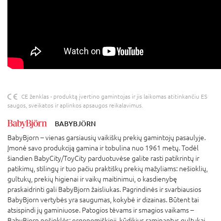
CE ženklas - produktą įvertino gamintojas ir jis laikomas atitinkančiu ES
saugos, sveikatos ir aplinkos apsaugos reikalavimus.
BABYBJÖRN
BabyBjorn – vienas garsiausių vaikiškų prekių gamintojų pasaulyje.
Įmonė savo produkciją gamina ir tobulina nuo 1961 metų. Todėl
šiandien BabyCity/ToyCity parduotuvėse galite rasti patikrintų ir
patikimų, stilingų ir tuo pačiu praktiškų prekių mažyliams: nešioklių,
gultukų, prekių higienai ir vaikų maitinimui, o kasdienybę
praskaidrinti gali BabyBjorn žaisliukas. Pagrindinės ir svarbiausios
BabyBjorn vertybės yra saugumas, kokybė ir dizainas. Būtent tai
atsispindi jų gaminiuose. Patogios tėvams ir smagios vaikams –
BabyBjorn nešioklės; ergonomiškieji, kūdikius raminantys gultukai,