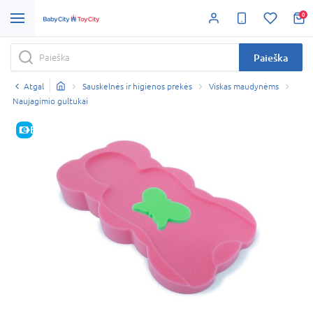
0
Paieška
Atgal
Sauskelnės ir higienos prekės
Viskas maudynėms
Naujagimio gultukai
E-KAINA