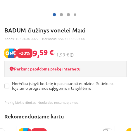
BADUM čiužinys vonelei Maxi
Kodas:
1030404-0027
Barkodas:
5907556800144
9,
59 €
-20%
11,99 €
Perkant papildomą prekę internetu
Norėčiau įsigyti kortelę ir pasinaudoti nuolaida. Sutinku su
lojalumo programos
sąlygomis ir taisyklėmis
Prekių kiekis ribotas. Nuolaidos nesumuojamos.
Rekomenduojame kartu