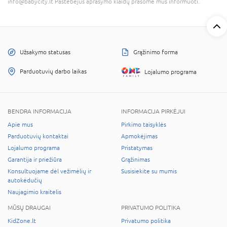
info@babycity.lt Pastebėjus aprašymo klaidų prašome mus informuoti.
Užsakymo statusas
Grąžinimo forma
Parduotuvių darbo laikas
Lojalumo programa
BENDRA INFORMACIJA
INFORMACIJA PIRKĖJUI
Apie mus
Pirkimo taisyklės
Parduotuvių kontaktai
Apmokėjimas
Lojalumo programa
Pristatymas
Garantija ir priežiūra
Grąžinimas
Konsultuojame dėl vežimėlių ir
Susisiekite su mumis
autokėdučių
Naujagimio kraitelis
MŪSŲ DRAUGAI
PRIVATUMO POLITIKA
KidZone.lt
Privatumo politika