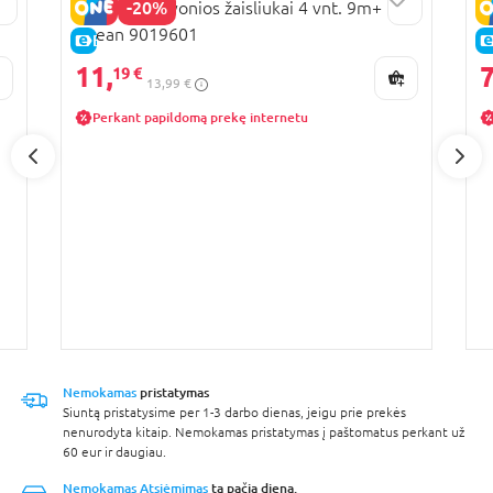
-20%
,
MUNCHKIN vonios žaisliukai 4 vnt. 9m+
M
Ocean 9019601
P
E-KAINA
11,
7
19 €
13,99 €
Perkant papildomą prekę internetu
Nemokamas
pristatymas
Siuntą pristatysime per 1-3 darbo dienas, jeigu prie prekės
nenurodyta kitaip. Nemokamas pristatymas į paštomatus perkant už
60 eur ir daugiau.
Nemokamas Atsiėmimas
tą pačią dieną.