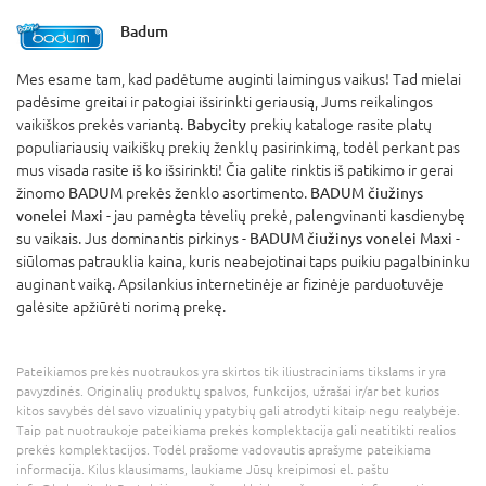
Badum
Mes esame tam, kad padėtume auginti laimingus vaikus! Tad mielai
padėsime greitai ir patogiai išsirinkti geriausią, Jums reikalingos
vaikiškos prekės variantą.
Babycity
prekių kataloge rasite platų
populiariausių vaikiškų prekių ženklų pasirinkimą, todėl perkant pas
mus visada rasite iš ko išsirinkti! Čia galite rinktis iš patikimo ir gerai
žinomo
BADUM
prekės ženklo asortimento.
BADUM čiužinys
vonelei Maxi
- jau pamėgta tėvelių prekė, palengvinanti kasdienybę
su vaikais. Jus dominantis pirkinys -
BADUM čiužinys vonelei Maxi
-
siūlomas patrauklia kaina, kuris neabejotinai taps puikiu pagalbininku
auginant vaiką. Apsilankius internetinėje ar fizinėje parduotuvėje
galėsite apžiūrėti norimą prekę.
Pateikiamos prekės nuotraukos yra skirtos tik iliustraciniams tikslams ir yra
pavyzdinės. Originalių produktų spalvos, funkcijos, užrašai ir/ar bet kurios
kitos savybės dėl savo vizualinių ypatybių gali atrodyti kitaip negu realybėje.
Taip pat nuotraukoje pateikiama prekės komplektacija gali neatitikti realios
prekės komplektacijos. Todėl prašome vadovautis aprašyme pateikiama
informacija. Kilus klausimams, laukiame Jūsų kreipimosi el. paštu