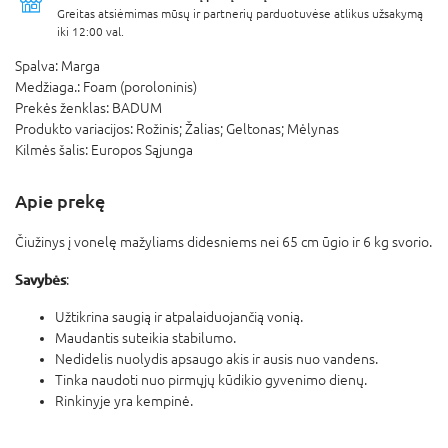
Greitas atsiėmimas mūsų ir partnerių parduotuvėse atlikus užsakymą
iki 12:00 val.
Spalva:
Marga
Medžiaga.:
Foam (poroloninis)
Prekės ženklas:
BADUM
Produkto variacijos:
Rožinis; Žalias; Geltonas; Mėlynas
Kilmės šalis:
Europos Sąjunga
Apie prekę
Čiužinys į vonelę mažyliams didesniems nei 65 cm ūgio ir 6 kg svorio.
Savybės
:
Užtikrina saugią ir atpalaiduojančią vonią.
Maudantis suteikia stabilumo.
Nedidelis nuolydis apsaugo akis ir ausis nuo vandens.
Tinka naudoti nuo pirmųjų kūdikio gyvenimo dienų.
Rinkinyje yra kempinė.