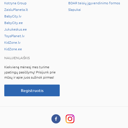
Kotryna Group
BDAR teisių įgyvendinimo formos
ZaisluPlaneta.lt
Slapukai
BabyCity.lv
BabyCity.ee
Jukukeskus.ee
ToysPlanet.lv
KidZone.lv
KidZone.ee
NAUJIENLAIŠKIS
Kiekvieną mėnesį mes turime
ypatingų pasiūlymų! Prisijunk prie
mūsų ir apie juos sužinok pirmas!
Registruotis