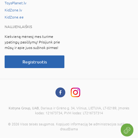
ToysPlanet.lv
KidZone.lv
KidZone.ee
NAUJIENLAIŠKIS
Kiekvieną mėnesį mes turime
ypatingų pasiūlymų! Prisijunk prie
mūsų ir apie juos sužinok pirmas!
Registruotis
Kotryna Group, UAB
, Dariaus ir Girėno g. 34, Vilnius, LIETUVA, LT-02189, Įmonės
kodas: 121673734, PVM kodas: LT216737314
© 2026 Visos teisės saugomos. Kopijuoti informaciją be administracijos sutikimo
draudžiama