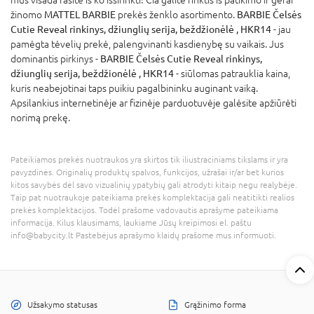
žinomo
MATTEL BARBIE
prekės ženklo asortimento.
BARBIE Čelsės
Cutie Reveal rinkinys, džiunglių serija, beždžionėlė , HKR14
- jau
pamėgta tėvelių prekė, palengvinanti kasdienybę su vaikais. Jus
dominantis pirkinys -
BARBIE Čelsės Cutie Reveal rinkinys,
džiunglių serija, beždžionėlė , HKR14
- siūlomas patrauklia kaina,
kuris neabejotinai taps puikiu pagalbininku auginant vaiką.
Apsilankius internetinėje ar fizinėje parduotuvėje galėsite apžiūrėti
norimą prekę.
Pateikiamos prekės nuotraukos yra skirtos tik iliustraciniams tikslams ir yra
pavyzdinės. Originalių produktų spalvos, funkcijos, užrašai ir/ar bet kurios
kitos savybės dėl savo vizualinių ypatybių gali atrodyti kitaip negu realybėje.
Taip pat nuotraukoje pateikiama prekės komplektacija gali neatitikti realios
prekės komplektacijos. Todėl prašome vadovautis aprašyme pateikiama
informacija. Kilus klausimams, laukiame Jūsų kreipimosi el. paštu
info@babycity.lt Pastebėjus aprašymo klaidų prašome mus informuoti.
Užsakymo statusas
Grąžinimo forma