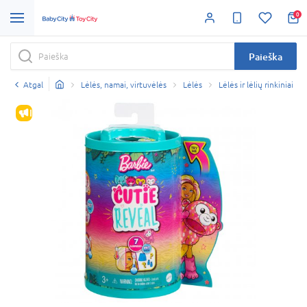
0
Paieška
Atgal
Lėlės, namai, virtuvėlės
Lėlės
Lėlės ir lėlių rinkiniai
IŠPARDAVIMAS