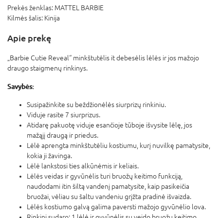
Prekės ženklas:
MATTEL BARBIE
Kilmės šalis:
Kinija
Apie prekę
„Barbie Cutie Reveal“ minkštutėlis it debesėlis lėlės ir jos mažojo
draugo staigmenų rinkinys.
Savybės:
Susipažinkite su beždžionėlės siurprizų rinkiniu.
Viduje rasite 7 siurprizus.
Atidarę pakuotę viduje esančioje tūboje išvysite lėlę, jos
mažąjį draugą ir priedus.
Lėlė aprengta minkštutėliu kostiumu, kurį nuvilkę pamatysite,
kokia ji žavinga.
Lėlė lankstosi ties alkūnėmis ir keliais.
Lėlės veidas ir gyvūnėlis turi bruožų keitimo funkciją,
naudodami itin šiltą vandenį pamatysite, kaip pasikeičia
bruožai, vėliau su šaltu vandeniu grįžta pradinė išvaizda.
Lėlės kostiumo galvą galima paversti mažojo gyvūnėlio lova.
Rinkinį sudaro: 1 lėlė ir gyvūnėlis su veido bruožų keitimo