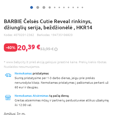
BARBIE Čelsės Cutie Reveal rinkinys,
džiunglių serija, beždžionėlė , HKR14
Kodas:
4070201-2362
Barkodas:
194735106820
20,
39 €
-40%
33,99 €
* www.babycity.lt prieš akciją galiojusi įprastinė kaina. Prekių kiekis ribotas.
Nuolaidos nesumuojamos.
Nemokamas
pristatymas
Siuntą pristatysime per 1-3 darbo dienas, jeigu prie prekės
nenurodyta kitaip. Nemokamas pristatymas į paštomatus perkant už
60 eur ir daugiau.
Nemokamas Atsiėmimas
tą pačią dieną.
Greitas atsiėmimas mūsų ir partnerių parduotuvėse atlikus užsakymą
iki 12:00 val.
Amžius:
3+ m.