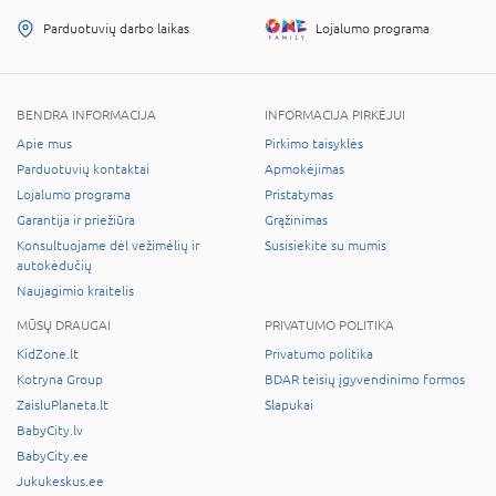
Parduotuvių darbo laikas
Lojalumo programa
BENDRA INFORMACIJA
INFORMACIJA PIRKĖJUI
Apie mus
Pirkimo taisyklės
Parduotuvių kontaktai
Apmokėjimas
Lojalumo programa
Pristatymas
Garantija ir priežiūra
Grąžinimas
Konsultuojame dėl vežimėlių ir
Susisiekite su mumis
autokėdučių
Naujagimio kraitelis
MŪSŲ DRAUGAI
PRIVATUMO POLITIKA
KidZone.lt
Privatumo politika
Kotryna Group
BDAR teisių įgyvendinimo formos
ZaisluPlaneta.lt
Slapukai
BabyCity.lv
BabyCity.ee
Jukukeskus.ee