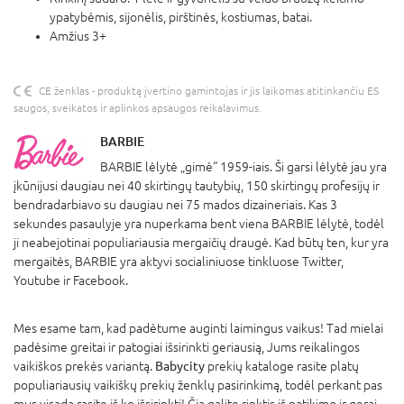
ypatybėmis, sijonėlis, pirštinės, kostiumas, batai.
Amžius 3+
CE ženklas - produktą įvertino gamintojas ir jis laikomas atitinkančiu ES
saugos, sveikatos ir aplinkos apsaugos reikalavimus.
BARBIE
BARBIE lėlytė „gimė“ 1959-iais. Ši garsi lėlytė jau yra
įkūnijusi daugiau nei 40 skirtingų tautybių, 150 skirtingų profesijų ir
bendradarbiavo su daugiau nei 75 mados dizaineriais. Kas 3
sekundes pasaulyje yra nuperkama bent viena BARBIE lėlytė, todėl
ji neabejotinai populiariausia mergaičių draugė. Kad būtų ten, kur yra
mergaitės, BARBIE yra aktyvi socialiniuose tinkluose Twitter,
Youtube ir Facebook.
Mes esame tam, kad padėtume auginti laimingus vaikus! Tad mielai
padėsime greitai ir patogiai išsirinkti geriausią, Jums reikalingos
vaikiškos prekės variantą.
Babycity
prekių kataloge rasite platų
populiariausių vaikiškų prekių ženklų pasirinkimą, todėl perkant pas
mus visada rasite iš ko išsirinkti! Čia galite rinktis iš patikimo ir gerai