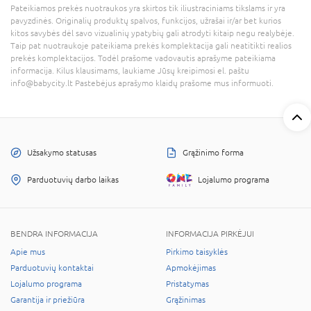
Pateikiamos prekės nuotraukos yra skirtos tik iliustraciniams tikslams ir yra
pavyzdinės. Originalių produktų spalvos, funkcijos, užrašai ir/ar bet kurios
kitos savybės dėl savo vizualinių ypatybių gali atrodyti kitaip negu realybėje.
Taip pat nuotraukoje pateikiama prekės komplektacija gali neatitikti realios
prekės komplektacijos. Todėl prašome vadovautis aprašyme pateikiama
informacija. Kilus klausimams, laukiame Jūsų kreipimosi el. paštu
info@babycity.lt Pastebėjus aprašymo klaidų prašome mus informuoti.
Užsakymo statusas
Grąžinimo forma
Parduotuvių darbo laikas
Lojalumo programa
BENDRA INFORMACIJA
INFORMACIJA PIRKĖJUI
Apie mus
Pirkimo taisyklės
Parduotuvių kontaktai
Apmokėjimas
Lojalumo programa
Pristatymas
Garantija ir priežiūra
Grąžinimas