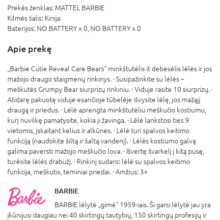
Prekės ženklas:
MATTEL BARBIE
Kilmės šalis:
Kinija
Baterijos:
NO BATTERY x 0,
NO BATTERY x 0
Apie prekę
„Barbie Cutie Reveal Care Bears“ minkštutėlis it debesėlis lėlės ir jos
mažojo draugo staigmenų rinkinys. · Susipažinkite su lėlės –
meškutės Grumpy Bear siurprizų rinkiniu. · Viduje rasite 10 siurprizų. ·
Atidarę pakuotę viduje esančioje tūbelėje išvysite lėlę, jos mažąjį
draugą ir priedus. · Lėlė aprengta minkštutėliu meškučio kostiumu,
kurį nuvilkę pamatysite, kokia ji žavinga. · Lėlė lankstosi ties 9
vietomis, įskaitant kelius ir alkūnes. · Lėlė turi spalvos keitimo
funkciją (naudokite šiltą ir šaltą vandenį). · Lėlės kostiumo galvą
galima paversti mažojo meškučio lova. · Išvertę švarkelį į kitą pusę,
turėsite lėlės drabužį. · Rinkinį sudaro: lėlė su spalvos keitimo
funkcija, meškutis, teminiai priedai. · Amžius: 3+
BARBIE
BARBIE lėlytė „gimė“ 1959-iais. Ši garsi lėlytė jau yra
įkūnijusi daugiau nei 40 skirtingų tautybių, 150 skirtingų profesijų ir