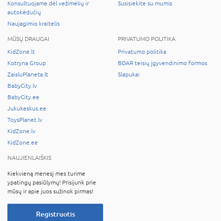
Konsultuojame dėl vežimėlių ir
Susisiekite su mumis
autokėdučių
Naujagimio kraitelis
MŪSŲ DRAUGAI
PRIVATUMO POLITIKA
KidZone.lt
Privatumo politika
Kotryna Group
BDAR teisių įgyvendinimo formos
ZaisluPlaneta.lt
Slapukai
BabyCity.lv
BabyCity.ee
Jukukeskus.ee
ToysPlanet.lv
KidZone.lv
KidZone.ee
NAUJIENLAIŠKIS
Kiekvieną mėnesį mes turime
ypatingų pasiūlymų! Prisijunk prie
mūsų ir apie juos sužinok pirmas!
Registruotis