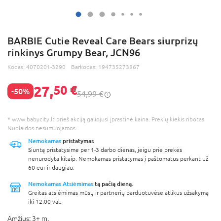
BARBIE Cutie Reveal Care Bears siurprizų
rinkinys Grumpy Bear, JCN96
Kodas:
4070201-3290
Barkodas:
194735273867
27,
50 €
-50%
54,99 €
* www.babycity.lt prieš akciją galiojusi įprastinė kaina. Prekių kiekis ribotas.
Nuolaidos nesumuojamos.
Nemokamas
pristatymas
Siuntą pristatysime per 1-3 darbo dienas, jeigu prie prekės
nenurodyta kitaip. Nemokamas pristatymas į paštomatus perkant už
60 eur ir daugiau.
Nemokamas Atsiėmimas
tą pačią dieną.
Greitas atsiėmimas mūsų ir partnerių parduotuvėse atlikus užsakymą
iki 12:00 val.
Amžius:
3+ m.