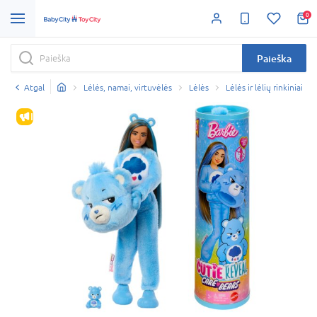
0
Paieška
Atgal
Lėlės, namai, virtuvėlės
Lėlės
Lėlės ir lėlių rinkiniai
IŠPARDAVIMAS