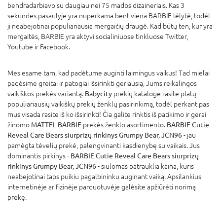
bendradarbiavo su daugiau nei 75 mados dizaineriais. Kas 3
sekundes pasaulyje yra nuperkama bent viena BARBIE lėlytė, todėl
ji neabejotinai populiariausia mergaičių draugė. Kad būtų ten, kur yra
mergaitės, BARBIE yra aktyvi socialiniuose tinkluose Twitter,
Youtube ir Facebook.
Mes esame tam, kad padėtume auginti laimingus vaikus! Tad mielai
padėsime greitai ir patogiai išsirinkti geriausią, Jums reikalingos
vaikiškos prekės variantą.
Babycity
prekių kataloge rasite platų
populiariausių vaikiškų prekių ženklų pasirinkimą, todėl perkant pas
mus visada rasite iš ko išsirinkti! Čia galite rinktis iš patikimo ir gerai
žinomo
MATTEL BARBIE
prekės ženklo asortimento.
BARBIE Cutie
Reveal Care Bears siurprizų rinkinys Grumpy Bear, JCN96
- jau
pamėgta tėvelių prekė, palengvinanti kasdienybę su vaikais. Jus
dominantis pirkinys -
BARBIE Cutie Reveal Care Bears siurprizų
rinkinys Grumpy Bear, JCN96
- siūlomas patrauklia kaina, kuris
neabejotinai taps puikiu pagalbininku auginant vaiką. Apsilankius
internetinėje ar fizinėje parduotuvėje galėsite apžiūrėti norimą
prekę.