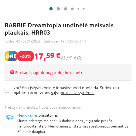
BARBIE Dreamtopia undinėlė melsvais
plaukais, HRR03
Kodas:
4070201-2858
Barkodas:
194735183647
17,
59 €
-20%
21,99 €
Perkant papildomą prekę internetu
Norėčiau įsigyti kortelę ir pasinaudoti nuolaida. Sutinku su
lojalumo programos
sąlygomis ir taisyklėmis
Prekių kiekis ribotas. Nuolaidos nesumuojamos.
Nemokamas
pristatymas
Siuntą pristatysime per 1-3 darbo dienas, jeigu prie prekės
nenurodyta kitaip. Nemokamas pristatymas į paštomatus perkant už
60 eur ir daugiau.