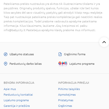
Pateikiamos prekės nuotraukos yra skirtos tik iliustraciniams tikslams ir yra
pavyzdinės. Originalių produktų spalvos, funkcijos, užrašai ir/ar bet kurios
kitos savybės dėl savo vizualinių ypatybių gali atrodyti kitaip negu realybėje.
Taip pat nuotraukoje pateikiama prekės komplektacija gali neatitikti realios
prekės komplektacijos. Todėl prašome vadovautis aprašyme pateikiama
informacija. Kilus klausimams, laukiame Jūsų kreipimosi el. paštu
info@babycity.lt Pastebėjus aprašymo klaidų prašome mus informuoti.
Užsakymo statusas
Grąžinimo forma
Parduotuvių darbo laikas
Lojalumo programa
BENDRA INFORMACIJA
INFORMACIJA PIRKĖJUI
Apie mus
Pirkimo taisyklės
Parduotuvių kontaktai
Apmokėjimas
Lojalumo programa
Pristatymas
Garantija ir priežiūra
Grąžinimas