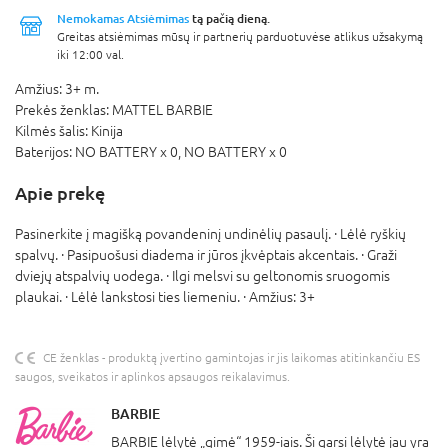
Nemokamas Atsiėmimas
tą pačią dieną.
Greitas atsiėmimas mūsų ir partnerių parduotuvėse atlikus užsakymą
iki 12:00 val.
Amžius:
3+ m.
Prekės ženklas:
MATTEL BARBIE
Kilmės šalis:
Kinija
Baterijos:
NO BATTERY x 0,
NO BATTERY x 0
Apie prekę
Pasinerkite į magišką povandeninį undinėlių pasaulį. · Lėlė ryškių
spalvų. · Pasipuošusi diadema ir jūros įkvėptais akcentais. · Graži
dviejų atspalvių uodega. · Ilgi melsvi su geltonomis sruogomis
plaukai. · Lėlė lankstosi ties liemeniu. · Amžius: 3+
CE ženklas - produktą įvertino gamintojas ir jis laikomas atitinkančiu ES
saugos, sveikatos ir aplinkos apsaugos reikalavimus.
BARBIE
BARBIE lėlytė „gimė“ 1959-iais. Ši garsi lėlytė jau yra