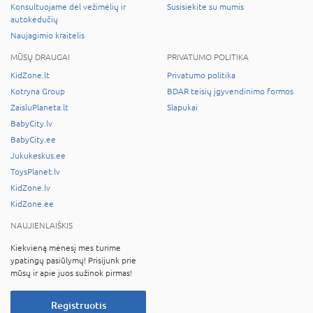
Konsultuojame dėl vežimėlių ir
Susisiekite su mumis
autokėdučių
Naujagimio kraitelis
MŪSŲ DRAUGAI
PRIVATUMO POLITIKA
KidZone.lt
Privatumo politika
Kotryna Group
BDAR teisių įgyvendinimo formos
ZaisluPlaneta.lt
Slapukai
BabyCity.lv
BabyCity.ee
Jukukeskus.ee
ToysPlanet.lv
KidZone.lv
KidZone.ee
NAUJIENLAIŠKIS
Kiekvieną mėnesį mes turime
ypatingų pasiūlymų! Prisijunk prie
mūsų ir apie juos sužinok pirmas!
Registruotis