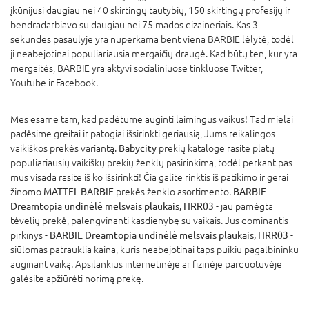
įkūnijusi daugiau nei 40 skirtingų tautybių, 150 skirtingų profesijų ir
bendradarbiavo su daugiau nei 75 mados dizaineriais. Kas 3
sekundes pasaulyje yra nuperkama bent viena BARBIE lėlytė, todėl
ji neabejotinai populiariausia mergaičių draugė. Kad būtų ten, kur yra
mergaitės, BARBIE yra aktyvi socialiniuose tinkluose Twitter,
Youtube ir Facebook.
Mes esame tam, kad padėtume auginti laimingus vaikus! Tad mielai
padėsime greitai ir patogiai išsirinkti geriausią, Jums reikalingos
vaikiškos prekės variantą.
Babycity
prekių kataloge rasite platų
populiariausių vaikiškų prekių ženklų pasirinkimą, todėl perkant pas
mus visada rasite iš ko išsirinkti! Čia galite rinktis iš patikimo ir gerai
žinomo
MATTEL BARBIE
prekės ženklo asortimento.
BARBIE
Dreamtopia undinėlė melsvais plaukais, HRR03
- jau pamėgta
tėvelių prekė, palengvinanti kasdienybę su vaikais. Jus dominantis
pirkinys -
BARBIE Dreamtopia undinėlė melsvais plaukais, HRR03
-
siūlomas patrauklia kaina, kuris neabejotinai taps puikiu pagalbininku
auginant vaiką. Apsilankius internetinėje ar fizinėje parduotuvėje
galėsite apžiūrėti norimą prekę.