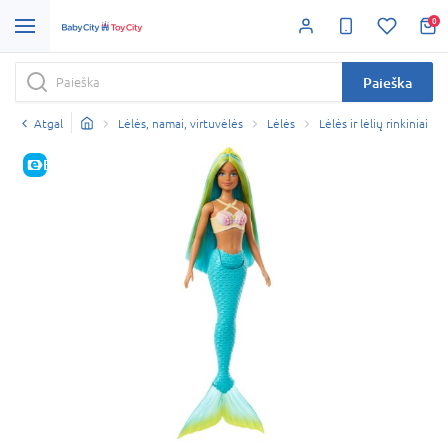
0
Paieška
Atgal
Lėlės, namai, virtuvėlės
Lėlės
Lėlės ir lėlių rinkiniai
E-KAINA