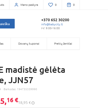
vės
Mano paskyra
0
0
+370 652 30200
aieška
info@babycity.lt
I-V: 9:00-16:00
das
Dovanų kuponai
Prekių ženklai
 madistė gėlėta
e, JJN57
4
Barkodas:
194735339990
5,
16 €
18,95 €