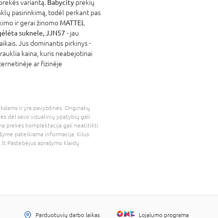
 prekės variantą.
Babycity
prekių
nklų pasirinkimą, todėl perkant pas
atikimo ir gerai žinomo
MATTEL
ėlėta suknele, JJN57
- jau
kais. Jus dominantis pirkinys -
rauklia kaina, kuris neabejotinai
ernetinėje ar fizinėje
kslams ir yra pavyzdinės. Originalių
bės dėl savo vizualinių ypatybių gali
a prekės komplektacija gali neatitikti
šyme pateikiama informacija. Kilus
.lt
Pastebėjus aprašymo klaidų
Parduotuvių darbo laikas
Lojalumo programa