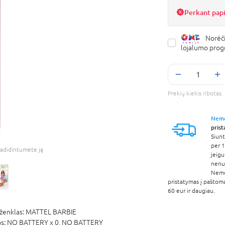
Perkant pap
Norėči
lojalumo pro
Prekių kiekis ribota
Nem
pris
Siunt
per 1
adidintumėte ją
jeigu
nenur
Nem
pristatymas į paštom
60 eur ir daugiau.
ženklas:
MATTEL BARBIE
os:
NO BATTERY x 0,
NO BATTERY