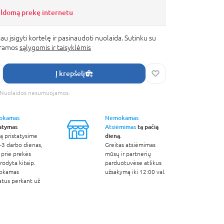
ildomą prekę internetu
au įsigyti kortelę ir pasinaudoti nuolaida. Sutinku su
gramos
sąlygomis ir taisyklėmis
Į krepšelį
s. Nuolaidos nesumuojamos.
okamas
Nemokamas
tatymas
Atsiėmimas
tą pačią
dieną.
ą pristatysime
-3 darbo dienas,
Greitas atsiėmimas
 prie prekės
mūsų ir partnerių
odyta kitaip.
parduotuvėse atlikus
okamas
užsakymą iki 12:00 val.
atus perkant už