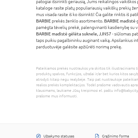
patogiai išsirinkti geriausią, Jums reikalingos vaikiškos
kataloge rasite platų populiariausių vaikiškų prekių že
mus visada rasite iš ko išsirinkti! Čia galite rinktis iš p
BARBIE
prekės ženklo asortimento.
BARBIE madistė g
pamėgta tėvelių prekė, palengvinanti kasdienybę su vai
BARBIE madistė gėlėta suknele, JJN57
- siūlomas pat
taps puikiu pagalbininku auginant vaiką. Apsilankius int
parduotuvėje galėsite apžiūrėti norimą prekę.
Pateikiamos prekės nuotraukos yra skirtos tik iliustraciniams ti
produktų spalvos, funkcijos, užrašai ir/ar bet kurios kitos savy
atrodyti kitaip negu realybėje. Taip pat nuotraukoje pateikiam
realios prekės komplektacijos. Todėl prašome vadovautis apra
klausimams, laukiame Jūsų kreipimosi el. paštu
info@babycity
prašome mus informuoti.
Užsakymo statusas
Grąžinimo forma