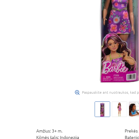
Paspauskite ant nuotraukos, kad p
Amžius:
3+ m.
Prekės 
Kilmės šalis:
Indonezija
Baterij