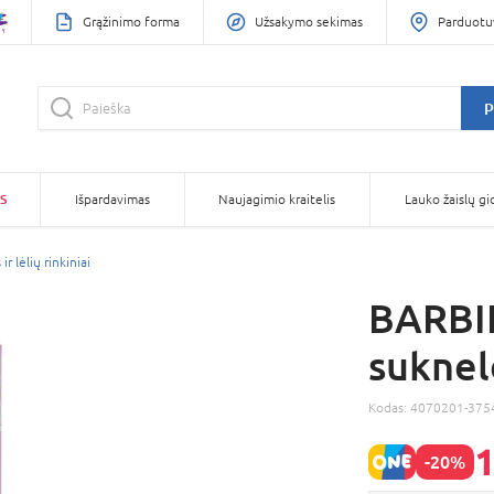
Grąžinimo forma
Užsakymo sekimas
Parduotu
P
S
Išpardavimas
Naujagimio kraitelis
Lauko žaislų gi
 ir lėlių rinkiniai
BARBIE
suknel
Kodas:
4070201-375
1
-20%