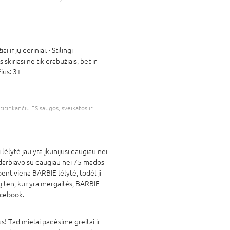
ir jų deriniai. · Stilingi
kiriasi ne tik drabužiais, bet ir
ius: 3+
atitinkančiu ES saugos, sveikatos ir
 lėlytė jau yra įkūnijusi daugiau nei
radarbiavo su daugiau nei 75 mados
ent viena BARBIE lėlytė, todėl ji
ų ten, kur yra mergaitės, BARBIE
acebook.
! Tad mielai padėsime greitai ir