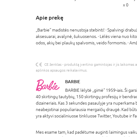
x 0
Apie prekę
„Barbie“ madistės nenustoja stebinti! · Spalvingi drabužiai 
aksesuarai, avalynė, šukuosenos. · Lėlės viena nuo kitos s
odos, akių bei plaukų spalvomis, veido formomis. · Amž
CE ženklas - produktą įvertino gamintojas ir jis laikomas 
aplinkos apsaugos reikalavimus.
BARBIE
BARBIE lėlytė „gimė“ 1959-iais. Ši garsi
40 skirtingų tautybių, 150 skirtingų profesijų ir bend
dizaineriais. Kas 3 sekundes pasaulyje yra nuperkama b
neabejotinai populiariausia mergaičių draugė. Kad būt
yra aktyvi socialiniuose tinkluose Twitter, Youtube ir F
Mes esame tam, kad padėtume auginti laimingus vaikus