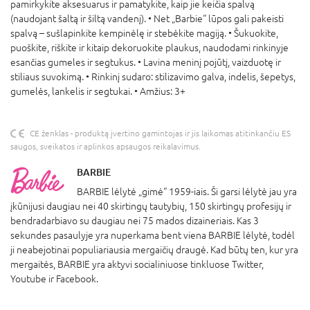
pamirkykite aksesuarus ir pamatykite, kaip jie keičia spalvą
(naudojant šaltą ir šiltą vandenį). • Net „Barbie“ lūpos gali pakeisti
spalvą – sušlapinkite kempinėlę ir stebėkite magiją. • Šukuokite,
puoškite, riškite ir kitaip dekoruokite plaukus, naudodami rinkinyje
esančias gumeles ir segtukus. • Lavina meninį pojūtį, vaizduotę ir
stiliaus suvokimą. • Rinkinį sudaro: stilizavimo galva, indelis, šepetys,
gumelės, lankelis ir segtukai. • Amžius: 3+
CE ženklas - produktą įvertino gamintojas ir jis laikomas atitinkančiu ES
saugos, sveikatos ir aplinkos apsaugos reikalavimus.
BARBIE
BARBIE lėlytė „gimė“ 1959-iais. Ši garsi lėlytė jau yra
įkūnijusi daugiau nei 40 skirtingų tautybių, 150 skirtingų profesijų ir
bendradarbiavo su daugiau nei 75 mados dizaineriais. Kas 3
sekundes pasaulyje yra nuperkama bent viena BARBIE lėlytė, todėl
ji neabejotinai populiariausia mergaičių draugė. Kad būtų ten, kur yra
mergaitės, BARBIE yra aktyvi socialiniuose tinkluose Twitter,
Youtube ir Facebook.