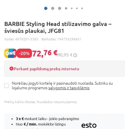
BARBIE Styling Head stilizavimo galva –
šviesūs plaukai, JFG81
Kodas:
4070201-3385
Barkodas:
194735296651
72,
76 €
-20%
90,95 €
Perkant papildomą prekę internetu
Norėčiau įsigyti kortelę ir pasinaudoti nuolaida. Sutinku su
lojalumo programos
sąlygomis ir taisyklėmis
Prekių kiekis ribotas. Nuolaidos nesumuojamos.
3 x
€
mokant laiku - jokio pabrangimo
€ / mėn.
Nuo
mokėkite lizingu