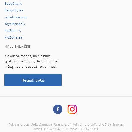
BabyCity.lv
BabyCity.ee
Jukukeskus.ee
ToysPlanet.lv
KidZone.lv
KidZone.ee
NAUJIENLAIŠKIS
Kiekvieną mėnesį mes turime
ypatingų pasiūlymų! Prisijunk prie
mūsų ir apie juos sužinok pirmas!
Registruotis
Kotryna Group, UAB
, Dariaus ir Girėno g. 34, Vilnius, LIETUVA, LT-02189, Įmonės
kodas: 121673734, PVM kodas: LT216737314