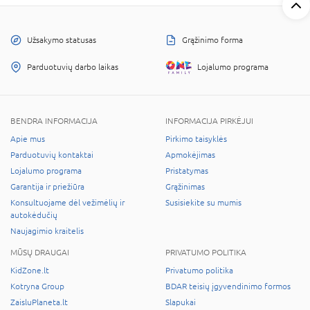
Užsakymo statusas
Grąžinimo forma
Parduotuvių darbo laikas
Lojalumo programa
BENDRA INFORMACIJA
INFORMACIJA PIRKĖJUI
Apie mus
Pirkimo taisyklės
Parduotuvių kontaktai
Apmokėjimas
Lojalumo programa
Pristatymas
Garantija ir priežiūra
Grąžinimas
Konsultuojame dėl vežimėlių ir
Susisiekite su mumis
autokėdučių
Naujagimio kraitelis
MŪSŲ DRAUGAI
PRIVATUMO POLITIKA
KidZone.lt
Privatumo politika
Kotryna Group
BDAR teisių įgyvendinimo formos
ZaisluPlaneta.lt
Slapukai