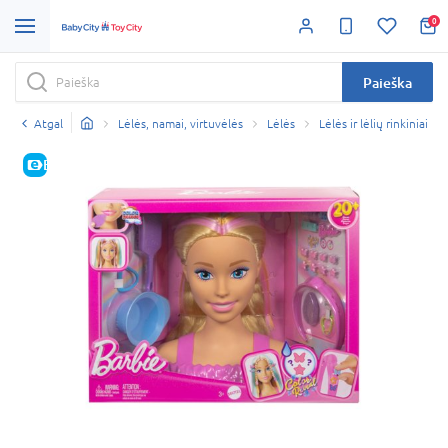
0
Paieška
Atgal
Lėlės, namai, virtuvėlės
Lėlės
Lėlės ir lėlių rinkiniai
E-KAINA