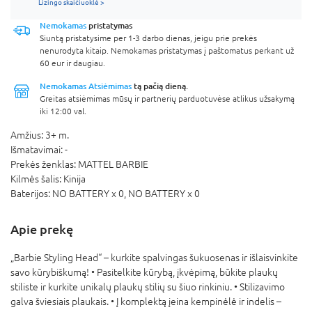
Lizingo skaičiuoklė >
Nemokamas
pristatymas
Siuntą pristatysime per 1-3 darbo dienas, jeigu prie prekės
nenurodyta kitaip. Nemokamas pristatymas į paštomatus perkant už
60 eur ir daugiau.
Nemokamas Atsiėmimas
tą pačią dieną.
Greitas atsiėmimas mūsų ir partnerių parduotuvėse atlikus užsakymą
iki 12:00 val.
Amžius:
3+ m.
Išmatavimai:
-
Prekės ženklas:
MATTEL BARBIE
Kilmės šalis:
Kinija
Baterijos:
NO BATTERY x 0,
NO BATTERY x 0
Apie prekę
„Barbie Styling Head“ – kurkite spalvingas šukuosenas ir išlaisvinkite
savo kūrybiškumą! • Pasitelkite kūrybą, įkvėpimą, būkite plaukų
stiliste ir kurkite unikalų plaukų stilių su šiuo rinkiniu. • Stilizavimo
galva šviesiais plaukais. • Į komplektą įeina kempinėlė ir indelis –