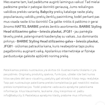
Mes esame tam, kad padėtume auginti laimingus vaikus! Tad mielai
padėsime greitai ir patogiai išsirinkti geriausią, Jums reikalingos
vaikiškos prekės variantą.
Babycity
prekių kataloge rasite platų
populiariausių vaikiškų prekių ženklų pasirinkimą, todėl perkant pas
mus visada rasite iš ko išsirinkti! Čia galite rinktis iš patikimo ir gerai
žinomo
MATTEL BARBIE
prekės ženklo asortimento.
BARBIE Styling
Head stilizavimo galva – šviesūs plaukai, JFG81
- jau pamėgta
tėvelių prekė, palengvinanti kasdienybę su vaikais. Jus dominantis
pirkinys -
BARBIE Styling Head stilizavimo galva – šviesūs plaukai,
JFG81
- siūlomas patrauklia kaina, kuris neabejotinai taps puikiu
pagalbininku auginant vaiką. Apsilankius internetinėje ar fizinėje
parduotuvėje galėsite apžiūrėti norimą prekę.
Pateikiamos prekės nuotraukos yra skirtos tik iliustraciniams tikslams ir yra
pavyzdinės. Originalių produktų spalvos, funkcijos, užrašai ir/ar bet kurios
kitos savybės dėl savo vizualinių ypatybių gali atrodyti kitaip negu realybėje.
Taip pat nuotraukoje pateikiama prekės komplektacija gali neatitikti realios
prekės komplektacijos. Todėl prašome vadovautis aprašyme pateikiama
informacija. Kilus klausimams, laukiame Jūsų kreipimosi el. paštu
info@babycity.lt Pastebėjus aprašymo klaidų prašome mus informuoti.