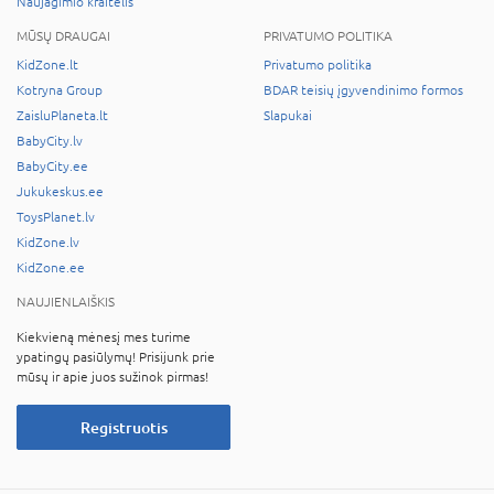
Naujagimio kraitelis
MŪSŲ DRAUGAI
PRIVATUMO POLITIKA
KidZone.lt
Privatumo politika
Kotryna Group
BDAR teisių įgyvendinimo formos
ZaisluPlaneta.lt
Slapukai
BabyCity.lv
BabyCity.ee
Jukukeskus.ee
ToysPlanet.lv
KidZone.lv
KidZone.ee
NAUJIENLAIŠKIS
Kiekvieną mėnesį mes turime
ypatingų pasiūlymų! Prisijunk prie
mūsų ir apie juos sužinok pirmas!
Registruotis