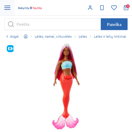
0
Paieška
Atgal
Lėlės, namai, virtuvėlės
Lėlės
Lėlės ir lėlių rinkiniai
E-KAINA