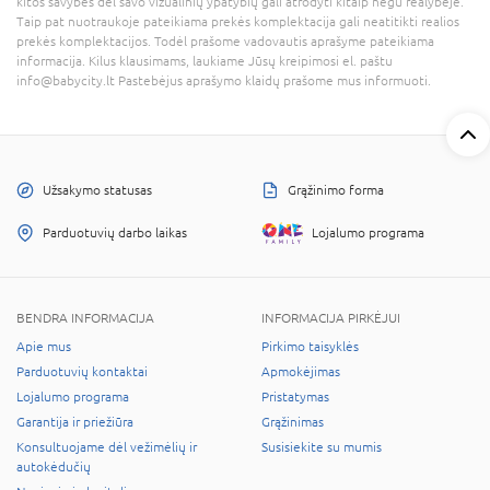
kitos savybės dėl savo vizualinių ypatybių gali atrodyti kitaip negu realybėje.
Taip pat nuotraukoje pateikiama prekės komplektacija gali neatitikti realios
prekės komplektacijos. Todėl prašome vadovautis aprašyme pateikiama
informacija. Kilus klausimams, laukiame Jūsų kreipimosi el. paštu
info@babycity.lt Pastebėjus aprašymo klaidų prašome mus informuoti.
Užsakymo statusas
Grąžinimo forma
Parduotuvių darbo laikas
Lojalumo programa
BENDRA INFORMACIJA
INFORMACIJA PIRKĖJUI
Apie mus
Pirkimo taisyklės
Parduotuvių kontaktai
Apmokėjimas
Lojalumo programa
Pristatymas
Garantija ir priežiūra
Grąžinimas
Konsultuojame dėl vežimėlių ir
Susisiekite su mumis
autokėdučių