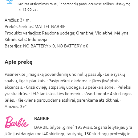
Greitas atsiėmimas mūsų ir partnerių parduotuvėse atlikus užsakymą
iki 12:00 val.
Amžius:
3+ m.
Prekės ženklas:
MATTEL BARBIE
Produkto variacijos:
Raudona uodega; Oranžinė; Violetinė; Mėlyna
Kilmės šalis:
Indonezija
Baterijos:
NO BATTERY x 0,
NO BATTERY x 0
Apie prekę
Pasinerkite į magišką povandeninį undinėlių pasaulį. · Lėlė ryškių
spalvų, ilgais plaukais. · Pasipuošusi diadema ir jūros įkvėptais
akcentais. · Graži dviejų atspalvių uodega, su pelekais šone. · Pelekai
yra skaidrūs. · Lėlė lankstosi ties liemeniu. · Asortimente 4 skirtingos
lėlės. · Kiekviena parduodama atskirai, parenkama atsitiktinai. ·
Amžius: 3+"
BARBIE
BARBIE lėlytė „gimė“ 1959-iais. Ši garsi lėlytė jau yra
įkūnijusi daugiau nei 40 skirtingų tautybių, 150 skirtingų profesijų ir