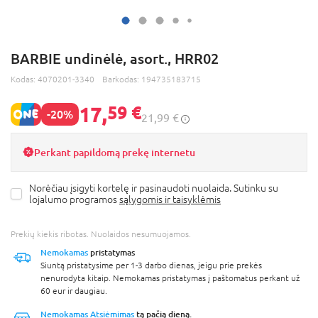
BARBIE undinėlė, asort., HRR02
Kodas:
4070201-3340
Barkodas:
194735183715
17,
59 €
-20%
21,99 €
Perkant papildomą prekę internetu
Norėčiau įsigyti kortelę ir pasinaudoti nuolaida. Sutinku su
lojalumo programos
sąlygomis ir taisyklėmis
Prekių kiekis ribotas. Nuolaidos nesumuojamos.
Nemokamas
pristatymas
Siuntą pristatysime per 1-3 darbo dienas, jeigu prie prekės
nenurodyta kitaip. Nemokamas pristatymas į paštomatus perkant už
60 eur ir daugiau.
Nemokamas Atsiėmimas
tą pačią dieną.