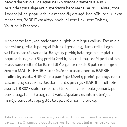
bendradarbiavo su daugiau nei 75 mados dizaineriais. Kas 3
sekundes pasaulyje yra nuperkama bent viena BARBIE lėlytė, todėl
ji neabejotinai populiariausia mergaičių draugė. Kad būtų ten, kur yra
mergaitės, BARBIE yra aktyvi socialiniuose tinkluose Twitter,
Youtube ir Facebook.
Mes esame tam, kad padėtume auginti laimingus vaikus! Tad mielai
padėsime greitai ir patogiai išsirinkti geriausią, Jums reikalingos
vaikiškos prekės variantą.
Babycity
prekių kataloge rasite platų
populiariausių vaikiškų prekių ženklų pasirinkimą, todėl perkant pas
mus visada rasite iš ko išsirinkti! Čia galite rinktis iš patikimo ir gerai
žinomo
MATTEL BARBIE
prekės ženklo asortimento.
BARBIE
undinėlė, asort., HRR02
- jau pamėgta tėvelių prekė, palengvinanti
kasdienybę su vaikais. Jus dominantis pirkinys -
BARBIE undinėlė,
asort., HRR02
- siūlomas patrauklia kaina, kuris neabejotinai taps
puikiu pagalbininku auginant vaiką. Apsilankius internetinėje ar
fizinėje parduotuvėje galėsite apžiūrėti norimą prekę.
Pateikiamos prekės nuotraukos yra skirtos tik iliustraciniams tikslams ir yra
pavyzdinės. Originalių produktų spalvos, funkcijos, užrašai ir/ar bet kurios