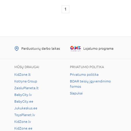
1
Parduotuvių darbo laikas
Lojalumo programa
MŪSŲ DRAUGAI
PRIVATUMO POLITIKA
KidZone.lt
Privatumo politika
Kotryna Group
BDAR teisių įgyvendinimo
formos
ZaisluPlaneta.lt
Slapukai
BabyCity.lv
BabyCity.ee
Jukukeskus.ee
ToysPlanet.lv
KidZone.lv
KidZone.ee