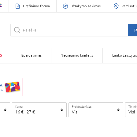
Grąžinimo forma
Užsakymo sekimas
Parduotu
P
S
Išpardavimas
Naujagimio kraitelis
Lauko žaislų gi
Kaina
Prekės ženklas
Tik in
16
€
-
27
€
Visi
Visi