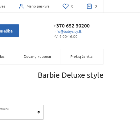
vės
Mano paskyra
0
0
+370 652 30200
aieška
info@babycity.lt
I-V: 9:00-16:00
das
Dovanų kuponai
Prekių ženklai
Barbie Deluxe style
ternetu