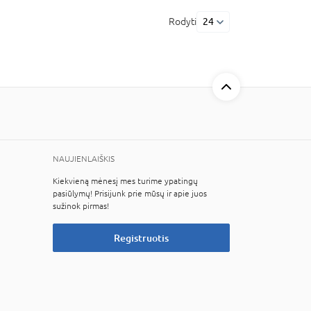
Rodyti
24
NAUJIENLAIŠKIS
Kiekvieną mėnesį mes turime ypatingų
pasiūlymų! Prisijunk prie mūsų ir apie juos
sužinok pirmas!
Registruotis