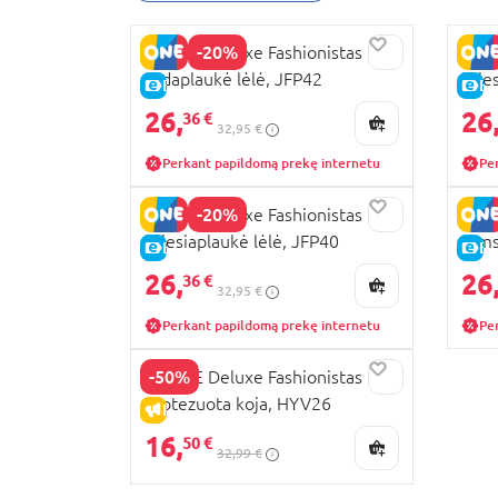
-20%
BARBIE Deluxe Fashionistas
BARB
rudaplaukė lėlė, JFP42
švie
E-KAINA
E-
26,
26
36 €
32,95 €
Perkant papildomą prekę internetu
Pe
-20%
BARBIE Deluxe Fashionistas
BARB
šviesiaplaukė lėlė, JFP40
tams
E-KAINA
E-
26,
26
36 €
32,95 €
Perkant papildomą prekę internetu
Pe
-50%
BARBIE Deluxe Fashionistas lėlė
protezuota koja, HYV26
IŠPARDAVIMAS
16,
50 €
32,99 €