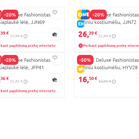
-20%
-20%
IE Deluxe Fashionistas
BARBIE Deluxe Fashionistas
siaplaukė lėlė, JJN69
rožiniu kostiumėliu, JJN72
KAINA
E-KAINA
,
26,
39 €
39 €
32,99 €
32,99 €
rkant papildomą prekę internetu
Perkant papildomą prekę intern
-20%
-50%
IE Deluxe Fashionistas
BARBIE Deluxe Fashionistas
iaplaukė lėlė, JFP41
rožiniu kostiumėliu, HYV28
KAINA
IŠPARDAVIMAS
,
16,
36 €
50 €
32,95 €
32,99 €
rkant papildomą prekę internetu