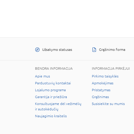
Užsakymo statusas
Grąžinimo forma
BENDRA INFORMACIJA
INFORMACIJA PIRKĖJUI
Apie mus
Pirkimo taisyklės
Parduotuvių kontaktai
Apmokėjimas
Lojalumo programa
Pristatymas
Garantija ir priežiūra
Grąžinimas
Konsultuojame dėl vežimėlių
Susisiekite su mumis
ir autokėdučių
Naujagimio kraitelis