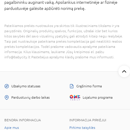
pagalbininku auginant vaiką. Apsilankius internetinėje ar fizinėje
parduotuvėje galėsite apžiūrėti norimą prekę.
Pateikiamos prekės nuotraukos yra skirtos tik iliustraciniams tikslams ir yra
pavyzdinės. Originalių produktų spalvos, funkcijos, užrašai ir/ar bet kurios
kitos savybės dėl savo vizualinių ypatybių gali atrodyti kitaip negu realybėje.
Taip pat nuotraukoje pateikiama prekės komplektacija gali neatitikti realios
prekės komplektacijos. Todėl prašome vadovautis aprašyme pateikiama
informacija. Kilus klausimams, laukiame Jūsų kreipimosi el. paštu
info@babycity.lt Pastebėjus aprašymo klaidų prašome mus informuoti.
Užsakymo statusas
Grąžinimo forma
Parduotuvių darbo laikas
Lojalumo programa
BENDRA INFORMACIJA
INFORMACIJA PIRKĖJUI
Apie mus
Pirkimo taisyklės