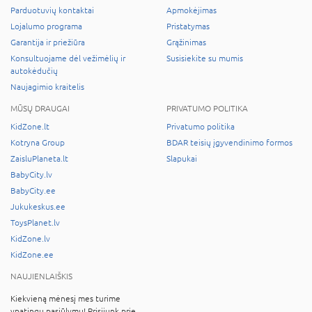
Parduotuvių kontaktai
Apmokėjimas
Lojalumo programa
Pristatymas
Garantija ir priežiūra
Grąžinimas
Konsultuojame dėl vežimėlių ir
Susisiekite su mumis
autokėdučių
Naujagimio kraitelis
MŪSŲ DRAUGAI
PRIVATUMO POLITIKA
KidZone.lt
Privatumo politika
Kotryna Group
BDAR teisių įgyvendinimo formos
ZaisluPlaneta.lt
Slapukai
BabyCity.lv
BabyCity.ee
Jukukeskus.ee
ToysPlanet.lv
KidZone.lv
KidZone.ee
NAUJIENLAIŠKIS
Kiekvieną mėnesį mes turime
ypatingų pasiūlymų! Prisijunk prie