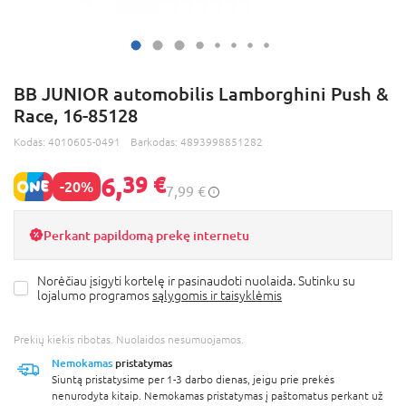
BB JUNIOR automobilis Lamborghini Push &
Race, 16-85128
Kodas:
4010605-0491
Barkodas:
4893998851282
6,
39 €
-20%
7,99 €
Perkant papildomą prekę internetu
Norėčiau įsigyti kortelę ir pasinaudoti nuolaida. Sutinku su
lojalumo programos
sąlygomis ir taisyklėmis
Prekių kiekis ribotas. Nuolaidos nesumuojamos.
Nemokamas
pristatymas
Siuntą pristatysime per 1-3 darbo dienas, jeigu prie prekės
nenurodyta kitaip. Nemokamas pristatymas į paštomatus perkant už