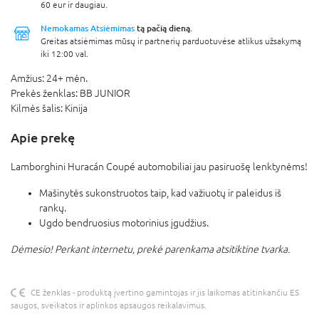
60 eur ir daugiau.
Nemokamas Atsiėmimas
tą pačią dieną.
Greitas atsiėmimas mūsų ir partnerių parduotuvėse atlikus užsakymą
iki 12:00 val.
Amžius:
24+ mėn.
Prekės ženklas:
BB JUNIOR
Kilmės šalis:
Kinija
Apie prekę
Lamborghini Huracán Coupé automobiliai jau pasiruošę lenktynėms!
Mašinytės sukonstruotos taip, kad važiuotų ir paleidus iš
rankų.
Ugdo bendruosius motorinius įgudžius.
Dėmesio! Perkant internetu, prekė parenkama atsitiktine tvarka.
CE ženklas - produktą įvertino gamintojas ir jis laikomas atitinkančiu ES
saugos, sveikatos ir aplinkos apsaugos reikalavimus.