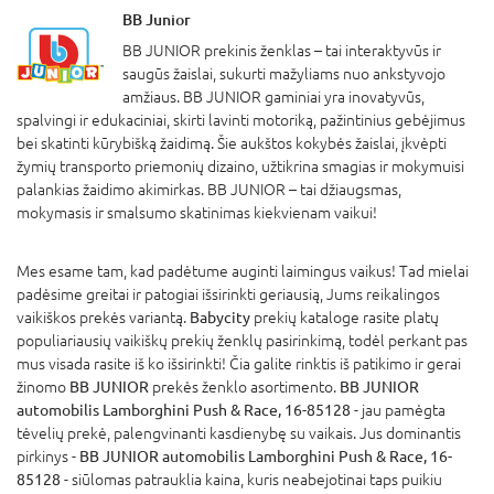
BB Junior
BB JUNIOR prekinis ženklas – tai interaktyvūs ir
saugūs žaislai, sukurti mažyliams nuo ankstyvojo
amžiaus. BB JUNIOR gaminiai yra inovatyvūs,
spalvingi ir edukaciniai, skirti lavinti motoriką, pažintinius gebėjimus
bei skatinti kūrybišką žaidimą. Šie aukštos kokybės žaislai, įkvėpti
žymių transporto priemonių dizaino, užtikrina smagias ir mokymuisi
palankias žaidimo akimirkas. BB JUNIOR – tai džiaugsmas,
mokymasis ir smalsumo skatinimas kiekvienam vaikui!
Mes esame tam, kad padėtume auginti laimingus vaikus! Tad mielai
padėsime greitai ir patogiai išsirinkti geriausią, Jums reikalingos
vaikiškos prekės variantą.
Babycity
prekių kataloge rasite platų
populiariausių vaikiškų prekių ženklų pasirinkimą, todėl perkant pas
mus visada rasite iš ko išsirinkti! Čia galite rinktis iš patikimo ir gerai
žinomo
BB JUNIOR
prekės ženklo asortimento.
BB JUNIOR
automobilis Lamborghini Push & Race, 16-85128
- jau pamėgta
tėvelių prekė, palengvinanti kasdienybę su vaikais. Jus dominantis
pirkinys -
BB JUNIOR automobilis Lamborghini Push & Race, 16-
85128
- siūlomas patrauklia kaina, kuris neabejotinai taps puikiu