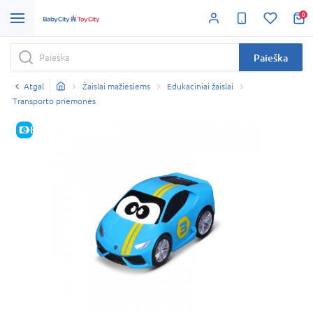
0
Paieška
Atgal
Žaislai mažiesiems
Edukaciniai žaislai
Transporto priemonės
E-KAINA