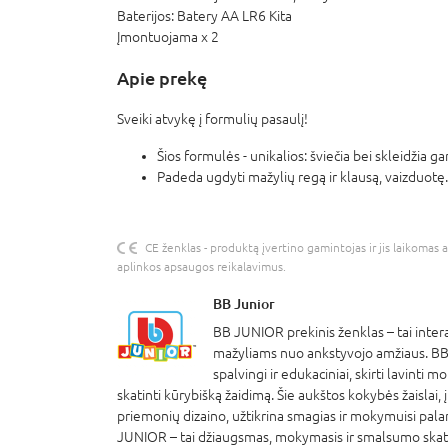
Baterijos:
Batery AA LR6 Kita
Įmontuojama x 2
Apie prekę
Sveiki atvykę į formulių pasaulį!
Šios formulės - unikalios: šviečia bei skleidžia ga
Padeda ugdyti mažylių regą ir klausą, vaizduotę
CE ženklas - produktą įvertino gamintojas ir jis laikomas 
aplinkos apsaugos reikalavimus.
BB Junior
BB JUNIOR prekinis ženklas – tai interak
mažyliams nuo ankstyvojo amžiaus. BB
spalvingi ir edukaciniai, skirti lavinti 
skatinti kūrybišką žaidimą. Šie aukštos kokybės žaislai,
priemonių dizaino, užtikrina smagias ir mokymuisi pala
JUNIOR – tai džiaugsmas, mokymasis ir smalsumo skat