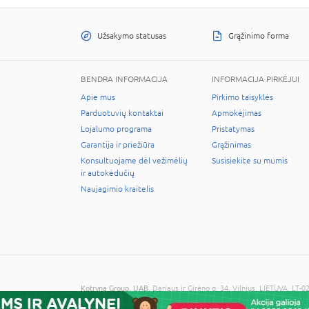
Užsakymo statusas
Grąžinimo forma
BENDRA INFORMACIJA
INFORMACIJA PIRKĖJUI
Apie mus
Pirkimo taisyklės
Parduotuvių kontaktai
Apmokėjimas
Lojalumo programa
Pristatymas
Garantija ir priežiūra
Grąžinimas
Konsultuojame dėl vežimėlių
Susisiekite su mumis
ir autokėdučių
Naujagimio kraitelis
Kotryna Group, UAB
, Dariaus ir Girėno g. 34, Vilnius, LIETUVA, 
© 2026 Visos teisės saugomos. Kopijuoti informaciją be administra