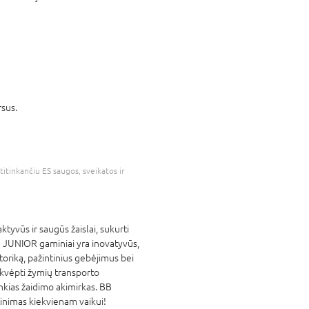
rsus.
.
atitinkančiu ES saugos, sveikatos ir
tyvūs ir saugūs žaislai, sukurti
 JUNIOR gaminiai yra inovatyvūs,
motoriką, pažintinius gebėjimus bei
 įkvėpti žymių transporto
nkias žaidimo akimirkas. BB
inimas kiekvienam vaikui!