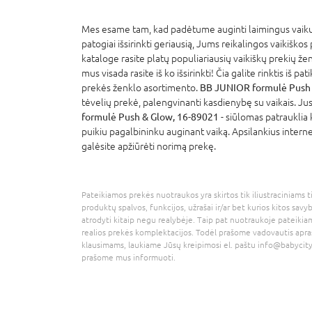
Mes esame tam, kad padėtume auginti laimingus vaikus
patogiai išsirinkti geriausią, Jums reikalingos vaikiškos
kataloge rasite platų populiariausių vaikiškų prekių že
mus visada rasite iš ko išsirinkti! Čia galite rinktis iš p
prekės ženklo asortimento.
BB JUNIOR formulė Push 
tėvelių prekė, palengvinanti kasdienybę su vaikais. Jus
formulė Push & Glow, 16-89021
- siūlomas patrauklia 
puikiu pagalbininku auginant vaiką. Apsilankius interne
galėsite apžiūrėti norimą prekę.
Pateikiamos prekės nuotraukos yra skirtos tik iliustraciniams ti
produktų spalvos, funkcijos, užrašai ir/ar bet kurios kitos savy
atrodyti kitaip negu realybėje. Taip pat nuotraukoje pateikiam
realios prekės komplektacijos. Todėl prašome vadovautis apra
klausimams, laukiame Jūsų kreipimosi el. paštu
info@babycity
prašome mus informuoti.