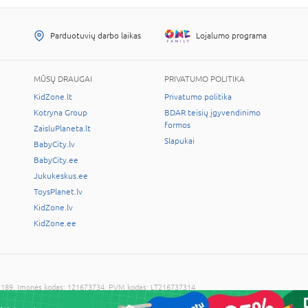
Parduotuvių darbo laikas
Lojalumo programa
MŪSŲ DRAUGAI
PRIVATUMO POLITIKA
KidZone.lt
Privatumo politika
Kotryna Group
BDAR teisių įgyvendinimo
formos
ZaisluPlaneta.lt
Slapukai
BabyCity.lv
BabyCity.ee
Jukukeskus.ee
ToysPlanet.lv
KidZone.lv
KidZone.ee
LT-02189, Įmonės kodas: 121673734, PVM kodas: LT216737314
cijos sutikimo draudžiama