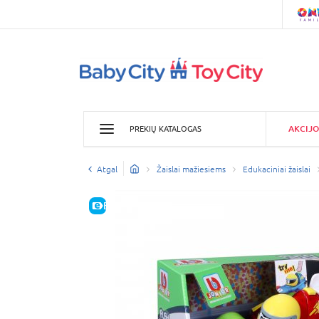
AKCIJO
PREKIŲ KATALOGAS
Atgal
Žaislai mažiesiems
Edukaciniai žaislai
E-KAINA