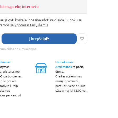
ildomą prekę internetu
au įsigyti kortelę ir pasinaudoti nuolaida. Sutinku su
gramos
sąlygomis ir taisyklėmis
Į krepšelį
s. Nuolaidos nesumuojamos.
okamas
Nemokamas
tatymas
Atsiėmimas
tą pačią
dieną.
ą pristatysime
-3 darbo dienas,
Greitas atsiėmimas
 prie prekės
mūsų ir partnerių
odyta kitaip.
parduotuvėse atlikus
okamas
užsakymą iki 12:00 val.
atus perkant už