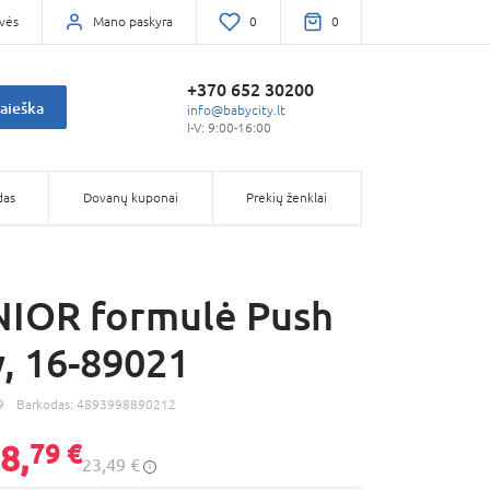
vės
Mano paskyra
0
0
+370 652 30200
aieška
info@babycity.lt
I-V: 9:00-16:00
das
Dovanų kuponai
Prekių ženklai
NIOR formulė Push
, 16-89021
9
Barkodas:
4893998890212
8,
79 €
23,49 €