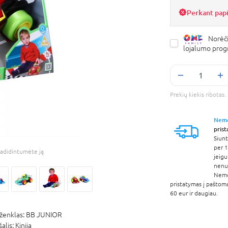
Perkant pap
Norėči
lojalumo pro
Prekių kiekis ribota
Nem
pris
Siunt
per 1
adidintumėte ją
jeigu
nenur
Nem
pristatymas į paštom
60 eur ir daugiau.
ženklas:
BB JUNIOR
šalis:
Kinija