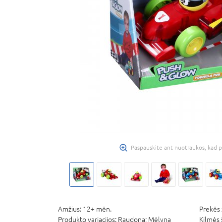
Paspauskite ant nuotraukos, kad p
Amžius:
12+ mėn.
Prekės 
Produkto variacijos:
Raudona; Mėlyna
Kilmės 