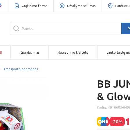
Grąžinimo forma
Užsakymo sekimas
Parduotu
P
S
Išpardavimas
Naujagimio kraitelis
Lauko žaislų gi
Transporto priemonės
BB JU
& Glow
Kodas:
4010605-049
1
-20%