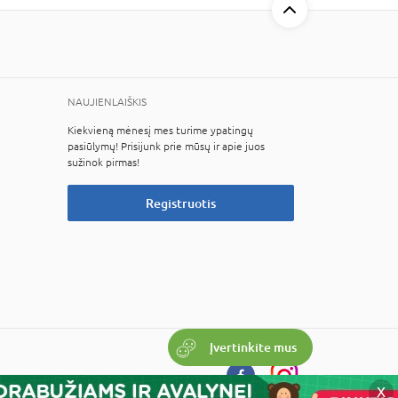
NAUJIENLAIŠKIS
Kiekvieną mėnesį mes turime ypatingų
pasiūlymų! Prisijunk prie mūsų ir apie juos
sužinok pirmas!
Registruotis
Įvertinkite mus
X