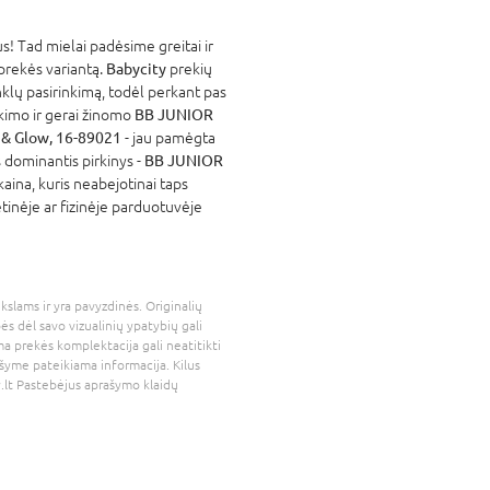
! Tad mielai padėsime greitai ir
 prekės variantą.
Babycity
prekių
nklų pasirinkimą, todėl perkant pas
atikimo ir gerai žinomo
BB JUNIOR
& Glow, 16-89021
- jau pamėgta
 dominantis pirkinys -
BB JUNIOR
kaina, kuris neabejotinai taps
tinėje ar fizinėje parduotuvėje
kslams ir yra pavyzdinės. Originalių
bės dėl savo vizualinių ypatybių gali
a prekės komplektacija gali neatitikti
šyme pateikiama informacija. Kilus
.lt
Pastebėjus aprašymo klaidų