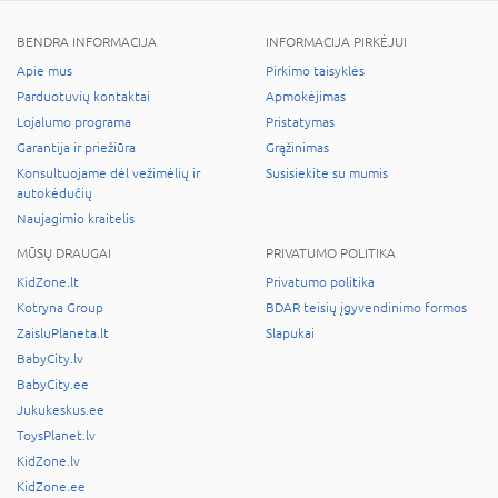
BENDRA INFORMACIJA
INFORMACIJA PIRKĖJUI
Apie mus
Pirkimo taisyklės
Parduotuvių kontaktai
Apmokėjimas
Lojalumo programa
Pristatymas
Garantija ir priežiūra
Grąžinimas
Konsultuojame dėl vežimėlių ir
Susisiekite su mumis
autokėdučių
Naujagimio kraitelis
MŪSŲ DRAUGAI
PRIVATUMO POLITIKA
KidZone.lt
Privatumo politika
Kotryna Group
BDAR teisių įgyvendinimo formos
ZaisluPlaneta.lt
Slapukai
BabyCity.lv
BabyCity.ee
Jukukeskus.ee
ToysPlanet.lv
KidZone.lv
KidZone.ee