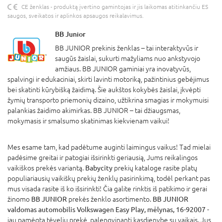
CE ženklas - produktą įvertino gamintojas ir jis laikomas atitinkančiu ES
saugos, sveikatos ir aplinkos apsaugos reikalavimus.
BB Junior
BB JUNIOR prekinis ženklas – tai interaktyvūs ir
saugūs žaislai, sukurti mažyliams nuo ankstyvojo
amžiaus. BB JUNIOR gaminiai yra inovatyvūs,
spalvingi ir edukaciniai, skirti lavinti motoriką, pažintinius gebėjimus
bei skatinti kūrybišką žaidimą. Šie aukštos kokybės žaislai, įkvėpti
žymių transporto priemonių dizaino, užtikrina smagias ir mokymuisi
palankias žaidimo akimirkas. BB JUNIOR – tai džiaugsmas,
mokymasis ir smalsumo skatinimas kiekvienam vaikui!
Mes esame tam, kad padėtume auginti laimingus vaikus! Tad mielai
padėsime greitai ir patogiai išsirinkti geriausią, Jums reikalingos
vaikiškos prekės variantą.
Babycity
prekių kataloge rasite platų
populiariausių vaikiškų prekių ženklų pasirinkimą, todėl perkant pas
mus visada rasite iš ko išsirinkti! Čia galite rinktis iš patikimo ir gerai
žinomo
BB JUNIOR
prekės ženklo asortimento.
BB JUNIOR
valdomas automobilis Volkswagen Easy Play, mėlynas, 16-92007
-
jau pamėgta tėvelių prekė, palengvinanti kasdienybę su vaikais. Jus