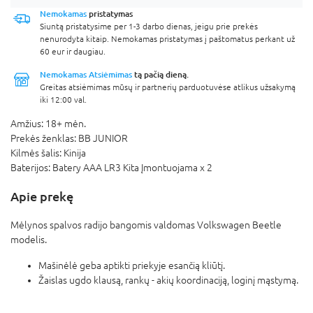
Nemokamas
pristatymas
Siuntą pristatysime per 1-3 darbo dienas, jeigu prie prekės
nenurodyta kitaip. Nemokamas pristatymas į paštomatus perkant už
60 eur ir daugiau.
Nemokamas Atsiėmimas
tą pačią dieną.
Greitas atsiėmimas mūsų ir partnerių parduotuvėse atlikus užsakymą
iki 12:00 val.
Amžius:
18+ mėn.
Prekės ženklas:
BB JUNIOR
Kilmės šalis:
Kinija
Baterijos:
Batery AAA LR3 Kita Įmontuojama x 2
Apie prekę
Mėlynos spalvos radijo bangomis valdomas Volkswagen Beetle
modelis.
Mašinėlė geba aptikti priekyje esančią kliūtį.
Žaislas ugdo klausą, rankų - akių koordinaciją, loginį mąstymą.