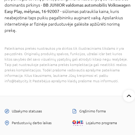
dominantis pirkinys -
BB JUNIOR valdomas automobilis Volkswagen
Easy Play, mėlynas, 16-92007
- siūlomas patrauklia kaina, kuris
neabejotinai taps puikiu pagalbininku auginant vaiką. Apsilankius
internetinėje ar fizinėje parduotuvėje galėsite apžiūrėti norimą
prekę.
Pateikiamos prekės nuotraukos yra skirtos tik iliustraciniams tikslams ir yra
pavyzdinės. Originalių produktų spalvos, funkcijos, užrašai ir/ar bet kurios
kitos savybės dėl savo vizualinių ypatybių gali atrodyti kitaip negu realybėje.
Taip pat nuotraukoje pateikiama prekės komplektacija gali neatitikti realios
prekės komplektacijos. Todėl prašome vadovautis aprašyme pateikiama
informacija. Kilus klausimams, laukiame Jūsų kreipimosi el. paštu
info@babycity.lt Pastebėjus aprašymo klaidų prašome mus informuoti.
Užsakymo statusas
Grąžinimo forma
Parduotuvių darbo laikas
Lojalumo programa