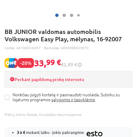
BB JUNIOR valdomas automobilis
Volkswagen Easy Play, mėlynas, 16-92007
Kodas:
4010605-0497
Barkodas:
4893998920070
33,
99 €
-20%
42,49 €
Perkant papildomą prekę internetu
Norėčiau įsigyti kortelę ir pasinaudoti nuolaida. Sutinku su
lojalumo programos
sąlygomis ir taisyklėmis
Prekių kiekis ribotas. Nuolaidos nesumuojamos.
3 x
€
mokant laiku - jokio pabrangimo