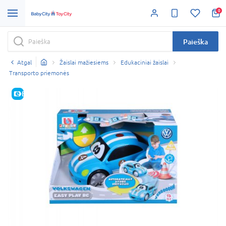
0
Paieška
Atgal
Žaislai mažiesiems
Edukaciniai žaislai
Transporto priemonės
E-KAINA