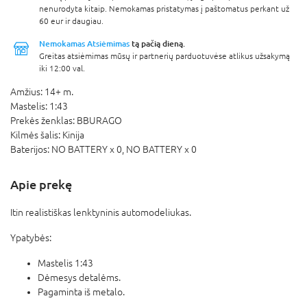
nenurodyta kitaip. Nemokamas pristatymas į paštomatus perkant už
60 eur ir daugiau.
Nemokamas Atsiėmimas
tą pačią dieną.
Greitas atsiėmimas mūsų ir partnerių parduotuvėse atlikus užsakymą
iki 12:00 val.
Amžius:
14+ m.
Mastelis:
1:43
Prekės ženklas:
BBURAGO
Kilmės šalis:
Kinija
Baterijos:
NO BATTERY x 0,
NO BATTERY x 0
Apie prekę
Itin realistiškas lenktyninis automodeliukas.
Ypatybės:
Mastelis 1:43
Dėmesys detalėms.
Pagaminta iš metalo.