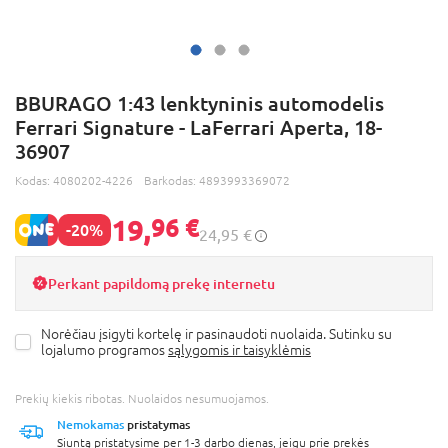
BBURAGO 1:43 lenktyninis automodelis
Ferrari Signature - LaFerrari Aperta, 18-
36907
Kodas:
4080202-4226
Barkodas:
4893993369072
19,
96 €
-20%
24,95 €
Perkant papildomą prekę internetu
Norėčiau įsigyti kortelę ir pasinaudoti nuolaida. Sutinku su
lojalumo programos
sąlygomis ir taisyklėmis
Prekių kiekis ribotas. Nuolaidos nesumuojamos.
Nemokamas
pristatymas
Siuntą pristatysime per 1-3 darbo dienas, jeigu prie prekės