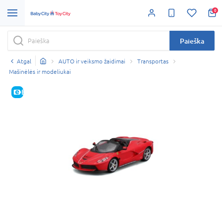
0
Paieška
Atgal
AUTO ir veiksmo žaidimai
Transportas
Mašinėlės ir modeliukai
E-KAINA