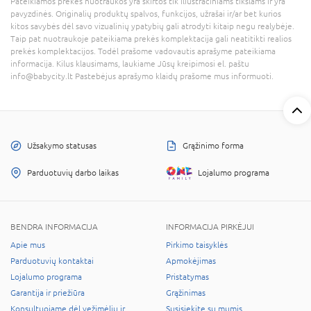
Pateikiamos prekės nuotraukos yra skirtos tik iliustraciniams tikslams ir yra
pavyzdinės. Originalių produktų spalvos, funkcijos, užrašai ir/ar bet kurios
kitos savybės dėl savo vizualinių ypatybių gali atrodyti kitaip negu realybėje.
Taip pat nuotraukoje pateikiama prekės komplektacija gali neatitikti realios
prekės komplektacijos. Todėl prašome vadovautis aprašyme pateikiama
informacija. Kilus klausimams, laukiame Jūsų kreipimosi el. paštu
info@babycity.lt Pastebėjus aprašymo klaidų prašome mus informuoti.
Užsakymo statusas
Grąžinimo forma
Parduotuvių darbo laikas
Lojalumo programa
BENDRA INFORMACIJA
INFORMACIJA PIRKĖJUI
Apie mus
Pirkimo taisyklės
Parduotuvių kontaktai
Apmokėjimas
Lojalumo programa
Pristatymas
Garantija ir priežiūra
Grąžinimas
Konsultuojame dėl vežimėlių ir
Susisiekite su mumis