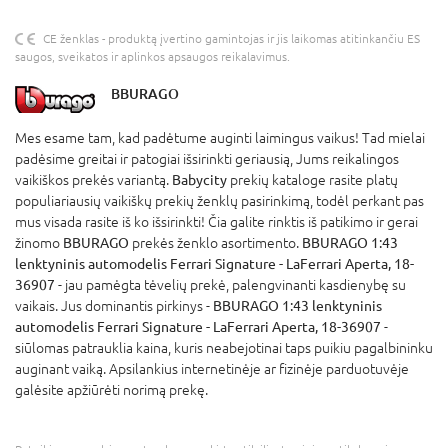
CE ženklas - produktą įvertino gamintojas ir jis laikomas atitinkančiu ES
saugos, sveikatos ir aplinkos apsaugos reikalavimus.
BBURAGO
Mes esame tam, kad padėtume auginti laimingus vaikus! Tad mielai
padėsime greitai ir patogiai išsirinkti geriausią, Jums reikalingos
vaikiškos prekės variantą.
Babycity
prekių kataloge rasite platų
populiariausių vaikiškų prekių ženklų pasirinkimą, todėl perkant pas
mus visada rasite iš ko išsirinkti! Čia galite rinktis iš patikimo ir gerai
žinomo
BBURAGO
prekės ženklo asortimento.
BBURAGO 1:43
lenktyninis automodelis Ferrari Signature - LaFerrari Aperta, 18-
36907
- jau pamėgta tėvelių prekė, palengvinanti kasdienybę su
vaikais. Jus dominantis pirkinys -
BBURAGO 1:43 lenktyninis
automodelis Ferrari Signature - LaFerrari Aperta, 18-36907
-
siūlomas patrauklia kaina, kuris neabejotinai taps puikiu pagalbininku
auginant vaiką. Apsilankius internetinėje ar fizinėje parduotuvėje
galėsite apžiūrėti norimą prekę.