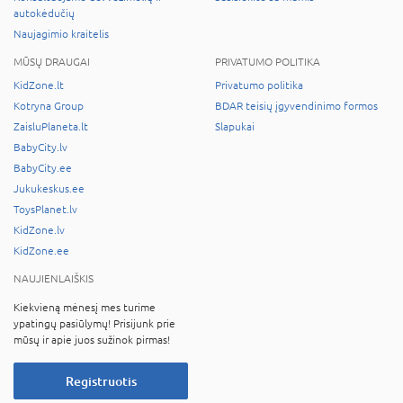
autokėdučių
Naujagimio kraitelis
MŪSŲ DRAUGAI
PRIVATUMO POLITIKA
KidZone.lt
Privatumo politika
Kotryna Group
BDAR teisių įgyvendinimo formos
ZaisluPlaneta.lt
Slapukai
BabyCity.lv
BabyCity.ee
Jukukeskus.ee
ToysPlanet.lv
KidZone.lv
KidZone.ee
NAUJIENLAIŠKIS
Kiekvieną mėnesį mes turime
ypatingų pasiūlymų! Prisijunk prie
mūsų ir apie juos sužinok pirmas!
Registruotis