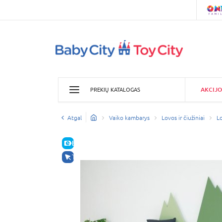
AKCIJO
PREKIŲ KATALOGAS
Atgal
Vaiko kambarys
Lovos ir čiužiniai
L
E-KAINA
TIK INTERNETU