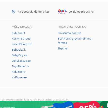
Parduotuvių darbo laikas
Lojalumo programa
MŪSŲ DRAUGAI
PRIVATUMO POLITIKA
KidZone.lt
Privatumo politika
Kotryna Group
BDAR teisių įgyvendinimo
formos
ZaisluPlaneta.lt
Slapukai
BabyCity.lv
BabyCity.ee
Jukukeskus.ee
ToysPlanet.lv
KidZone.lv
KidZone.ee
LT-02189, Įmonės kodas: 121673734, PVM kodas: LT216737314
cijos sutikimo draudžiama