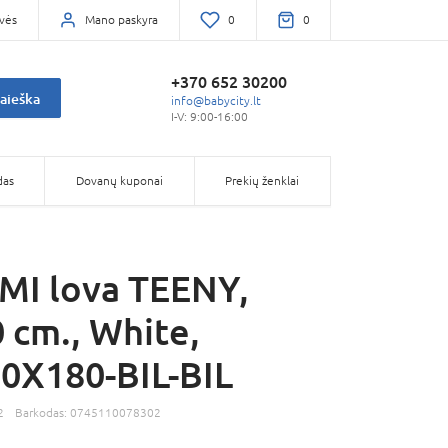
vės
Mano paskyra
0
0
+370 652 30200
aieška
info@babycity.lt
I-V: 9:00-16:00
das
Dovanų kuponai
Prekių ženklai
MI lova TEENY,
 cm., White,
0X180-BIL-BIL
2
Barkodas:
0745110078302