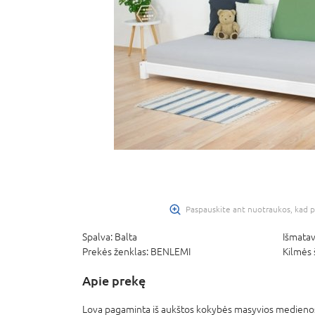
Paspauskite ant nuotraukos, kad p
Spalva:
Balta
Išmatav
Prekės ženklas:
BENLEMI
Kilmės 
Apie prekę
-20%
Lova pagaminta iš aukštos kokybės masyvios medienos,