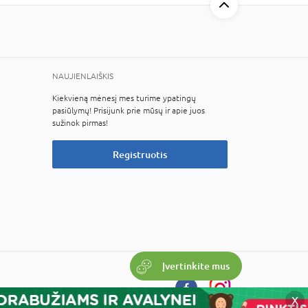
NAUJIENLAIŠKIS
Kiekvieną mėnesį mes turime ypatingų
pasiūlymų! Prisijunk prie mūsų ir apie juos
sužinok pirmas!
Registruotis
Įvertinkite mus
X