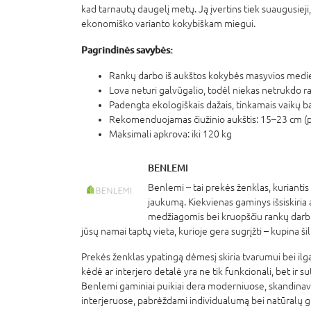
kad tarnautų daugelį metų. Ją įvertins tiek suaugusieji, 
E-KAINA
ekonomiško varianto kokybiškam miegui.
Pagrindinės savybės:
Rankų darbo iš aukštos kokybės masyvios medi
Lova neturi galvūgalio, todėl niekas netrukdo 
ROCKIT baltojo triukšmo
Padengta ekologiškais dažais, tinkamais vaikų ba
WOOSHH, SB01
Rekomenduojamas čiužinio aukštis: 15–23 cm (p
23,
Maksimali apkrova: iki 120 kg
99 €
29,99 €
BENLEMI
Perkant papildomą 
internetu
Benlemi – tai prekės ženklas, kuriantis
jaukumą. Kiekvienas gaminys išsiskiria
medžiagomis bei kruopščiu rankų darbu
jūsų namai taptų vieta, kurioje gera sugrįžti – kupina ši
Prekės ženklas ypatingą dėmesį skiria tvarumui bei ilg
kėdė ar interjero detalė yra ne tik funkcionali, bet ir sute
Benlemi gaminiai puikiai dera moderniuose, skandinavišk
interjeruose, pabrėždami individualumą bei natūralų gr