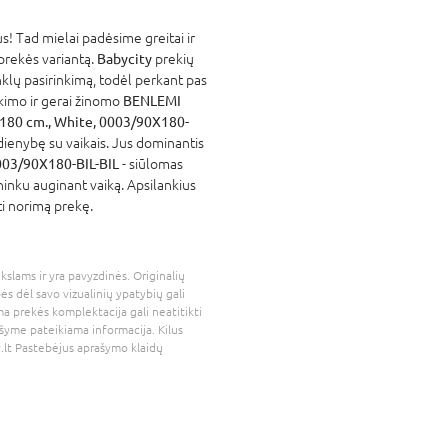
! Tad mielai padėsime greitai ir
 prekės variantą.
Babycity
prekių
nklų pasirinkimą, todėl perkant pas
atikimo ir gerai žinomo
BENLEMI
180 cm., White, 0003/90X180-
dienybę su vaikais. Jus dominantis
003/90X180-BIL-BIL
- siūlomas
ininku auginant vaiką. Apsilankius
ti norimą prekę.
kslams ir yra pavyzdinės. Originalių
bės dėl savo vizualinių ypatybių gali
a prekės komplektacija gali neatitikti
šyme pateikiama informacija. Kilus
.lt
Pastebėjus aprašymo klaidų