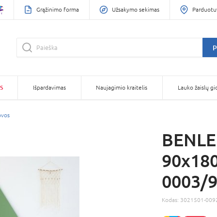
Grąžinimo forma
Užsakymo sekimas
Parduotu
P
S
Išpardavimas
Naujagimio kraitelis
Lauko žaislų gi
ovos
BENLE
90x180
0003/9
Kodas:
3021501-009