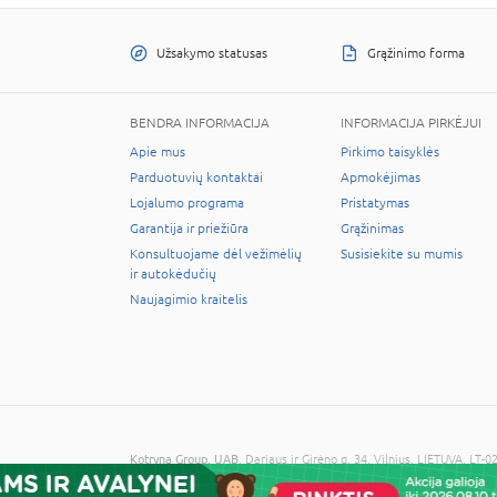
Užsakymo statusas
Grąžinimo forma
BENDRA INFORMACIJA
INFORMACIJA PIRKĖJUI
Apie mus
Pirkimo taisyklės
Parduotuvių kontaktai
Apmokėjimas
Lojalumo programa
Pristatymas
Garantija ir priežiūra
Grąžinimas
Konsultuojame dėl vežimėlių
Susisiekite su mumis
ir autokėdučių
Naujagimio kraitelis
Kotryna Group, UAB
, Dariaus ir Girėno g. 34, Vilnius, LIETUVA, 
© 2026 Visos teisės saugomos. Kopijuoti informaciją be administra