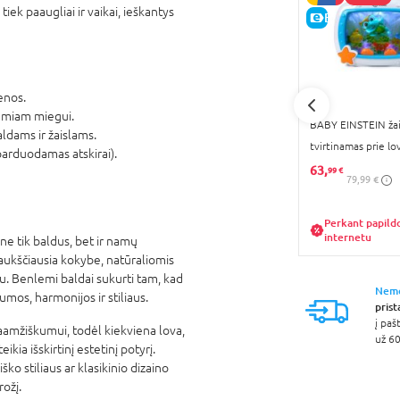
tiek paaugliai ir vaikai, ieškantys
GERA KAINA
E-KAINA
E-KAINA
enos.
ramiam miegui.
 aparatas
INNOGIO naktinė lemputė
BABY EINSTEIN žai
ldams ir žaislams.
GIOKitty Mini LJC-124
tvirtinamas prie lo
arduodamas atskirai).
Dreams Soother, 
12,
63,
79 €
99 €
15,99 €
79,99 €
30d. geriausia kaina: 12,79 €
prekę
Perkant papil
internetu
 ne tik baldus, bet ir namų
 aukščiausia kokybe, natūraliomis
. Benlemi baldai sukurti tam, kad
Nem
lumos, harmonijos ir stiliaus.
pris
į pa
aamžiškumui, todėl kiekviena lova,
už 60
ikia išskirtinį estetinį potyrį.
o stiliaus ar klasikinio dizaino
ožį.