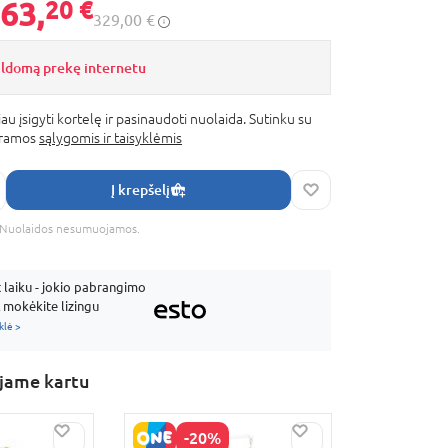
63,
20 €
329,00 €
ildomą prekę internetu
au įsigyti kortelę ir pasinaudoti nuolaida. Sutinku su
gramos
sąlygomis ir taisyklėmis
Į krepšelį
s. Nuolaidos nesumuojamos.
laiku - jokio pabrangimo
mokėkite lizingu
klė >
ame kartu
-20%
-2