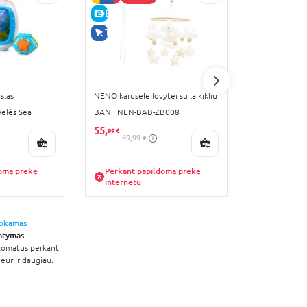
E-KAINA
E-KAINA
TIK INTERNETU
slas
NENO karuselė lovytei su laikikliu
MILLI pledas 
velės Sea
BANI, NEN-BAB-ZB008
DIAMOND EC
11058
55,
47,
99 €
99 €
69,99 €
59,99 
domą prekę
Perkant papildomą prekę
Perkant p
internetu
internetu
okamas
tatymas
štomatus perkant
eur ir daugiau.