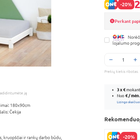
2
-20%
Perkant pap
Norėči
lojalumo pro
Prekių kiekis ribota
3 x
€
mokant 
adidintumėte ją
€ / mėn.
Nuo
Lizingo skaičiuo
imai:
180x90cm
šalis:
Čekija
Rekomenduoj
-20%
 kruopščiai ir rankų darbo būdu,