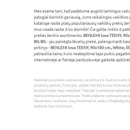
Mes esame tam, kad padėtume auginti laimingus vaikus
patogiai išsirinkti geriausią, Jums reikalingos vaikiškos
kataloge rasite platų populiariausių vaikiškų prekių že
mus visada rasite iš ko išsirinkti! Čia galite rinktis iš p
prekės ženklo asortimento.
BENLEMI lova TEENY, 90x
BIL-BIL
- jau pamėgta tėvelių prekė, palengvinanti kas
pirkinys -
BENLEMI lova TEENY, 90x180 cm., White, 0
patrauklia kaina, kuris neabejotinai taps puikiu pagalb
internetinėje ar fizinėje parduotuvėje galėsite apžiūrė
Pateikiamos prekės nuotraukos yra skirtos tik iliustraciniams ti
produktų spalvos, funkcijos, užrašai ir/ar bet kurios kitos savy
atrodyti kitaip negu realybėje. Taip pat nuotraukoje pateikiam
realios prekės komplektacijos. Todėl prašome vadovautis apra
klausimams, laukiame Jūsų kreipimosi el. paštu
info@babycity
prašome mus informuoti.