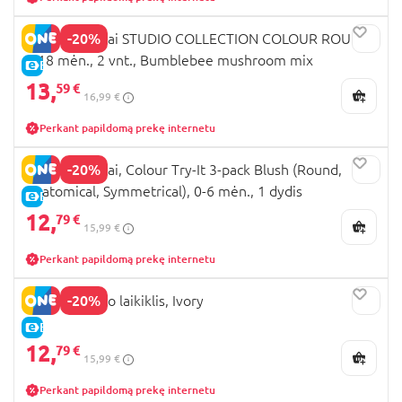
-20%
BIBS čiulptukai STUDIO COLLECTION COLOUR ROUND,
6-18 mėn., 2 vnt., Bumblebee mushroom mix
E-KAINA
13,
59 €
16,99 €
Perkant papildomą prekę internetu
-20%
BIBS čiulptukai, Colour Try-It 3-pack Blush (Round,
Anatomical, Symmetrical), 0-6 mėn., 1 dydis
E-KAINA
12,
79 €
15,99 €
Perkant papildomą prekę internetu
-20%
BIBS čiulptuko laikiklis, Ivory
E-KAINA
12,
79 €
15,99 €
Perkant papildomą prekę internetu