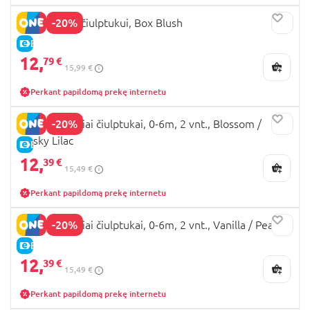
-20%
BIBS dėžutė čiulptukui, Box Blush
E-KAINA
12,
79 €
15,99 €
Perkant papildomą prekę internetu
-20%
BIBS lateksiniai čiulptukai, 0-6m, 2 vnt., Blossom /
Dusky Lilac
E-KAINA
12,
39 €
15,49 €
Perkant papildomą prekę internetu
-20%
BIBS lateksiniai čiulptukai, 0-6m, 2 vnt., Vanilla / Peach
E-KAINA
12,
39 €
15,49 €
Perkant papildomą prekę internetu