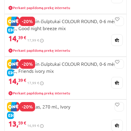
Perkant papildomą prekę internetu
-20%
BIBS x Moomin čiulptukai COLOUR ROUND, 0-6 mėn., 2
vnt., Good night breeze mix
E-KAINA
14,
39 €
17,99 €
Perkant papildomą prekę internetu
-20%
BIBS x Moomin čiulptukai COLOUR ROUND, 0-6 mėn., 2
vnt., Friends ivory mix
E-KAINA
14,
39 €
17,99 €
Perkant papildomą prekę internetu
-20%
BIBS buteliukas, 270 ml., Ivory
E-KAINA
13,
59 €
16,99 €