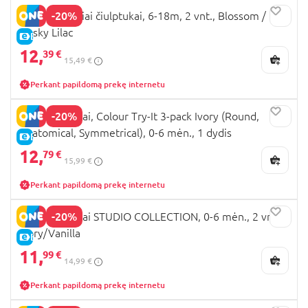
-20%
BIBS lateksiniai čiulptukai, 6-18m, 2 vnt., Blossom /
Dusky Lilac
E-KAINA
12,
39 €
15,49 €
Perkant papildomą prekę internetu
-20%
BIBS čiulptukai, Colour Try-It 3-pack Ivory (Round,
Anatomical, Symmetrical), 0-6 mėn., 1 dydis
E-KAINA
12,
79 €
15,99 €
Perkant papildomą prekę internetu
-20%
BIBS čiulptukai STUDIO COLLECTION, 0-6 mėn., 2 vnt.,
Ivory/Vanilla
E-KAINA
11,
99 €
14,99 €
Perkant papildomą prekę internetu