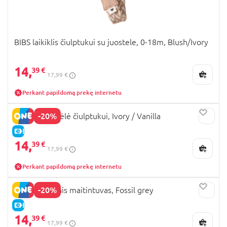
BIBS laikiklis čiulptukui su juostele, 0-18m, Blush/Ivory
14,
39 €
17,99 €
Perkant papildomą prekę internetu
-20%
BIBS grandinėlė čiulptukui, Ivory / Vanilla
E-KAINA
14,
39 €
17,99 €
Perkant papildomą prekę internetu
-20%
BIBS silikoninis maitintuvas, Fossil grey
E-KAINA
14,
39 €
17,99 €