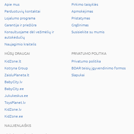
Apie mus
Pirkimo taisyklės
Parduotuvių kontaktai
Apmokėjimas
Lojalumo programa
Pristatymas
Garantija ir priežiūra
Grąžinimas
Konsultuojame dėl vežimėlių ir
Susisiekite su mumis
autokėdučių
Naujagimio kraitelis
MŪSŲ DRAUGAI
PRIVATUMO POLITIKA
KidZone.lt
Privatumo politika
Kotryna Group
BDAR teisių įgyvendinimo formos
ZaisluPlaneta.lt
Slapukai
BabyCity.lv
BabyCity.ee
Jukukeskus.ee
ToysPlanet.lv
KidZone.lv
KidZone.ee
NAUJIENLAIŠKIS