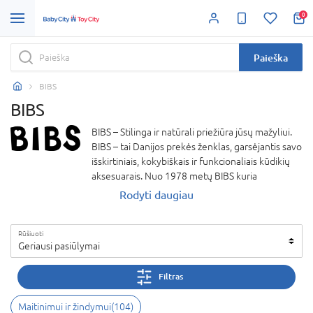
0
Paieška
BIBS
BIBS
BIBS – Stilinga ir natūrali priežiūra jūsų mažyliui.
BIBS – tai Danijos prekės ženklas, garsėjantis savo
išskirtiniais, kokybiškais ir funkcionaliais kūdikių
aksesuarais. Nuo 1978 metų BIBS kuria
čiulptukus ir kitus produktus, kurie derina stilingą
Rodyti daugiau
dizainą su natūraliais, saugiais ir aplinkai
draugiškais sprendimais.
Rūšiuoti
BIBS čiulptukai pagaminti iš natūralaus kaučiuko ir
Geriausi pasiūlymai
pritaikyti kūdikių poreikiams, užtikrinant komfortą
ir ramybę. Modernus ir estetiškas dizainas, platus
Filtras
spalvų pasirinkimas leidžia derinti prie
kiekvienos detalės.
Maitinimui ir žindymui
(
104
)
Pasitikėkite BIBS – prekės ženklu, kuris apjungia