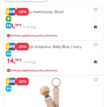
tradicijas, kokybę ir skandinavišką eleganciją,
suteikdamas jūsų mažyliui geriausią patirtį. BIBS –
-20%
BIBS silikoninis maitintuvas, Blush
tai ne tik patogumas, bet ir šiuolaikinis stilius.
NAUJA PREKĖ
14,
39 €
E-KAINA
17,99 €
Perkant papildomą prekę internetu
-20%
BIBS grandinėlė čiulptukui, Baby Blue / Ivory
E-KAINA
14,
39 €
17,99 €
Perkant papildomą prekę internetu
-20%
E-KAINA