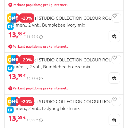
Perkant papildomą prekę internetu
-20%
BIBS čiulptukai STUDIO COLLECTION COLOUR ROUND,
0-6 mėn., 2 vnt., Bumblebee ivory mix
E-KAINA
13,
59 €
16,99 €
Perkant papildomą prekę internetu
-20%
BIBS čiulptukai STUDIO COLLECTION COLOUR ROUND,
18 mėn.+, 2 vnt., Bumblebee breeze mix
E-KAINA
13,
59 €
16,99 €
Perkant papildomą prekę internetu
-20%
BIBS čiulptukai STUDIO COLLECTION COLOUR ROUND,
0-6 mėn., 2 vnt., Ladybug blush mix
E-KAINA
13,
59 €
16,99 €