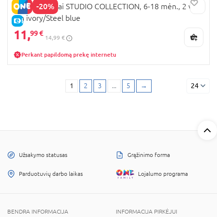
-20%
BIBS čiulptukai STUDIO COLLECTION, 6-18 mėn., 2 vnt.,
Pin ivory/Steel blue
E-KAINA
11,
99 €
14,99 €
Perkant papildomą prekę internetu
1
2
3
...
5
→
24
Užsakymo statusas
Grąžinimo forma
Parduotuvių darbo laikas
Lojalumo programa
BENDRA INFORMACIJA
INFORMACIJA PIRKĖJUI