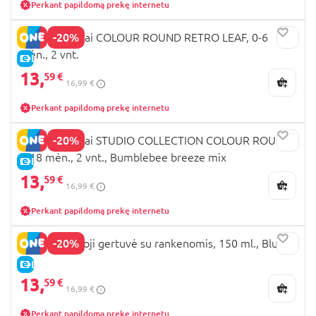
Perkant papildomą prekę internetu
-20%
BIBS čiulptukai COLOUR ROUND RETRO LEAF, 0-6
mėn., 2 vnt.
E-KAINA
13,
59 €
16,99 €
Perkant papildomą prekę internetu
-20%
BIBS čiulptukai STUDIO COLLECTION COLOUR ROUND,
6-18 mėn., 2 vnt., Bumblebee breeze mix
E-KAINA
13,
59 €
16,99 €
Perkant papildomą prekę internetu
-20%
BIBS mokomoji gertuvė su rankenomis, 150 ml., Blush
E-KAINA
13,
59 €
16,99 €
Perkant papildomą prekę internetu