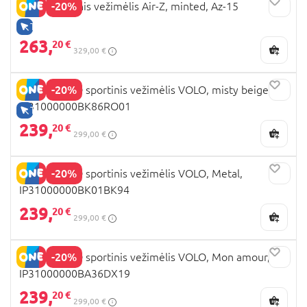
-20%
ANEX sportinis vežimėlis Air-Z, minted, Az-15
TIK INTERNETU
263,
20 €
329,00 €
-20%
PEG PEREGO sportinis vežimėlis VOLO, misty beige,
IP31000000BK86RO01
TIK INTERNETU
239,
20 €
299,00 €
-20%
PEG PEREGO sportinis vežimėlis VOLO, Metal,
IP31000000BK01BK94
239,
20 €
299,00 €
-20%
PEG PEREGO sportinis vežimėlis VOLO, Mon amour,
IP31000000BA36DX19
239,
20 €
299,00 €