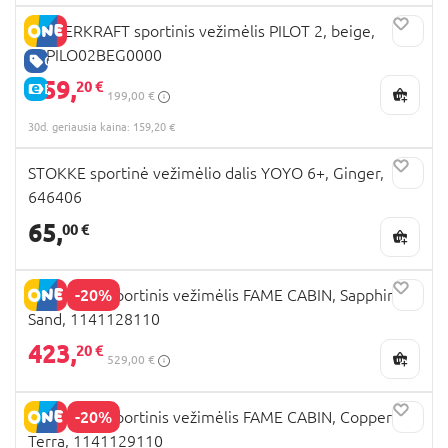
KINDERKRAFT sportinis vežimėlis PILOT 2, beige,
KSPILO02BEG0000
GERA KAINA
159,
20 €
E-KAINA
199,00 €
30d. geriausia kaina: 159,20 €
STOKKE sportinė vežimėlio dalis YOYO 6+, Ginger,
646406
65,
00 €
-20%
MAXI COSI sportinis vežimėlis FAME CABIN, Sapphire
Sand, 1141128110
423,
20 €
529,00 €
-20%
MAXI COSI sportinis vežimėlis FAME CABIN, Copper
Terra, 1141129110