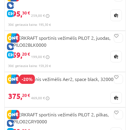
GERA KAINA
195,
30 €
E-KAINA
259,00 €
30d. geriausia kaina: 195,30 €
KINDERKRAFT sportinis vežimėlis PILOT 2, juodas,
KSPILO02BLK0000
GERA KAINA
159,
20 €
E-KAINA
199,00 €
30d. geriausia kaina: 159,20 €
-20%
JOOLZ sportinis vežimėlis Aer2, space black, 320000
375,
20 €
469,00 €
KINDERKRAFT sportinis vežimėlis PILOT 2, pilkas,
KSPILO02GRY0000
GERA KAINA