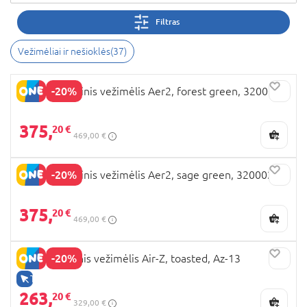
Filtras
Vežimėliai ir nešioklės
(
37
)
-20%
JOOLZ sportinis vežimėlis Aer2, forest green, 320001
375,
20 €
469,00 €
-20%
JOOLZ sportinis vežimėlis Aer2, sage green, 320002
375,
20 €
469,00 €
-20%
ANEX sportinis vežimėlis Air-Z, toasted, Az-13
TIK INTERNETU
263,
20 €
329,00 €