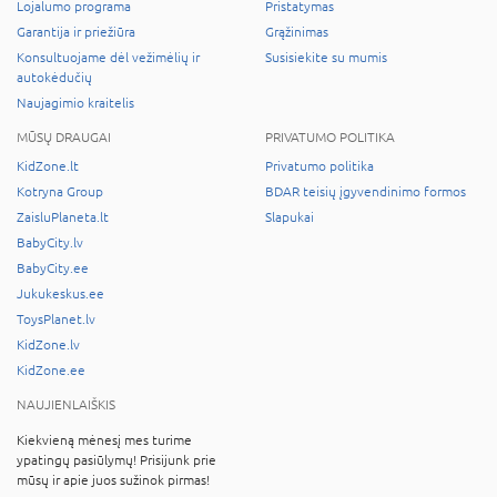
Lojalumo programa
Pristatymas
Garantija ir priežiūra
Grąžinimas
Konsultuojame dėl vežimėlių ir
Susisiekite su mumis
autokėdučių
Naujagimio kraitelis
MŪSŲ DRAUGAI
PRIVATUMO POLITIKA
KidZone.lt
Privatumo politika
Kotryna Group
BDAR teisių įgyvendinimo formos
ZaisluPlaneta.lt
Slapukai
BabyCity.lv
BabyCity.ee
Jukukeskus.ee
ToysPlanet.lv
KidZone.lv
KidZone.ee
NAUJIENLAIŠKIS
Kiekvieną mėnesį mes turime
ypatingų pasiūlymų! Prisijunk prie
mūsų ir apie juos sužinok pirmas!