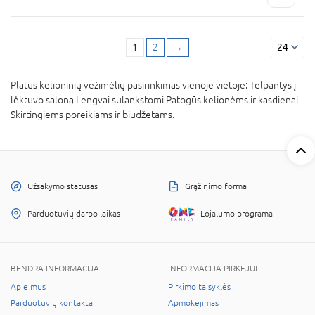
1
2
→
24
Platus kelioninių vežimėlių pasirinkimas vienoje vietoje: Telpantys į
lėktuvo saloną Lengvai sulankstomi Patogūs kelionėms ir kasdienai
Skirtingiems poreikiams ir biudžetams.
Užsakymo statusas
Grąžinimo forma
Parduotuvių darbo laikas
Lojalumo programa
BENDRA INFORMACIJA
INFORMACIJA PIRKĖJUI
Apie mus
Pirkimo taisyklės
Parduotuvių kontaktai
Apmokėjimas