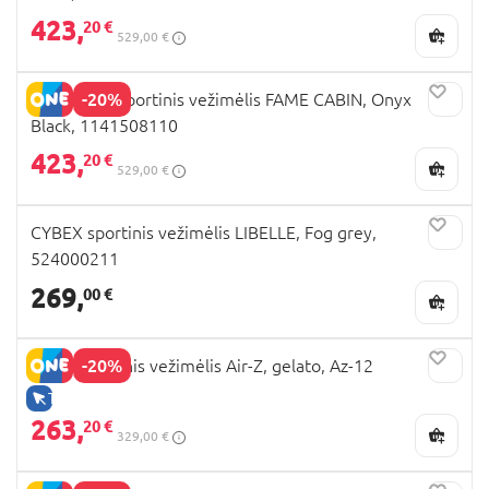
423,
20 €
529,00 €
-20%
MAXI COSI sportinis vežimėlis FAME CABIN, Onyx
Black, 1141508110
423,
20 €
529,00 €
CYBEX sportinis vežimėlis LIBELLE, Fog grey,
524000211
269,
00 €
-20%
ANEX sportinis vežimėlis Air-Z, gelato, Az-12
TIK INTERNETU
263,
20 €
329,00 €