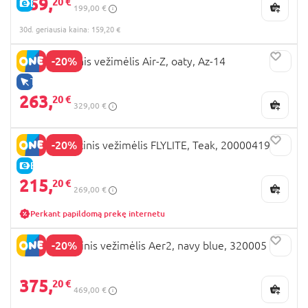
159,
20 €
E-KAINA
199,00 €
30d. geriausia kaina: 159,20 €
-20%
ANEX sportinis vežimėlis Air-Z, oaty, Az-14
TIK INTERNETU
263,
20 €
329,00 €
-20%
BRITAX sportinis vežimėlis FLYLITE, Teak, 2000041983
E-KAINA
215,
20 €
269,00 €
Perkant papildomą prekę internetu
-20%
JOOLZ sportinis vežimėlis Aer2, navy blue, 320005
375,
20 €
469,00 €