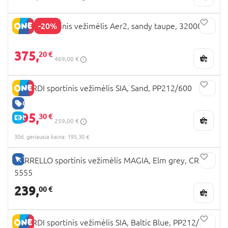
-20%
JOOLZ sportinis vežimėlis Aer2, sandy taupe, 320003
375,
20 €
469,00 €
NOORDI sportinis vežimėlis SIA, Sand, PP212/600
GERA KAINA
195,
30 €
E-KAINA
259,00 €
30d. geriausia kaina: 195,30 €
TIK INTERNETU
CARRELLO sportinis vežimėlis MAGIA, Elm grey, CRL-
5555
239,
00 €
NOORDI sportinis vežimėlis SIA, Baltic Blue, PP212/601