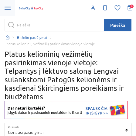
0
Paieška
Birželio pasiūlymai
Platus kelioninių vežimėlių pasirinkimas vienoje vietoje
Platus kelioninių vežimėlių
pasirinkimas vienoje vietoje:
Telpantys į lėktuvo saloną Lengvai
sulankstomi Patogūs kelionėms ir
kasdienai Skirtingiems poreikiams ir
biudžetams
Rūšiuoti
Geriausi pasiūlymai