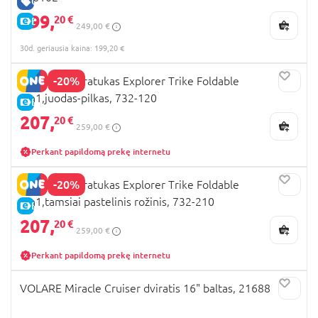
GERA KAINA
199,
20 €
E-KAINA
249,00 €
30d. geriausia kaina: 199,20 €
-20%
GLOBBER triratukas Explorer Trike Foldable
4in1,juodas-pilkas, 732-120
E-KAINA
207,
20 €
259,00 €
Perkant papildomą prekę internetu
-20%
GLOBBER triratukas Explorer Trike Foldable
4in1,tamsiai pastelinis rožinis, 732-210
E-KAINA
207,
20 €
259,00 €
Perkant papildomą prekę internetu
VOLARE Miracle Cruiser dviratis 16" baltas, 21688