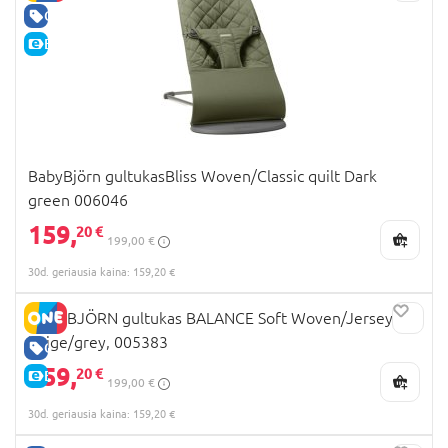
GERA KAINA
E-KAINA
BabyBjörn gultukasBliss Woven/Classic quilt Dark
green 006046
159,
20 €
199,00 €
30d. geriausia kaina: 159,20 €
BABYBJÖRN gultukas BALANCE Soft Woven/Jersey,
beige/grey, 005383
GERA KAINA
159,
20 €
E-KAINA
199,00 €
30d. geriausia kaina: 159,20 €