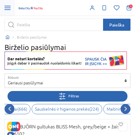
0
Paieška
Birželio pasiūlymai
Birželio pasiūlymai
Rūšiuoti
Geriausi pasiūlymai
Filtras
 žaidimai
(
666
)
Sauskelnės ir higienos prekės
(
224
)
Maitinimui ir ž
BABYBJÖRN gultukas BLISS Mesh, grey/beige + žaislas,
606102