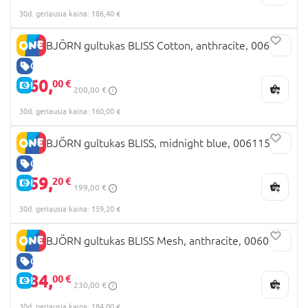
30d. geriausia kaina: 186,40 €
BABYBJÖRN gultukas BLISS Cotton, anthracite, 006226
GERA KAINA
160,
00 €
E-KAINA
200,00 €
30d. geriausia kaina: 160,00 €
BABYBJÖRN gultukas BLISS, midnight blue, 006115
GERA KAINA
159,
20 €
E-KAINA
199,00 €
30d. geriausia kaina: 159,20 €
BABYBJÖRN gultukas BLISS Mesh, anthracite, 006013
GERA KAINA
184,
00 €
E-KAINA
230,00 €
30d. geriausia kaina: 184,00 €