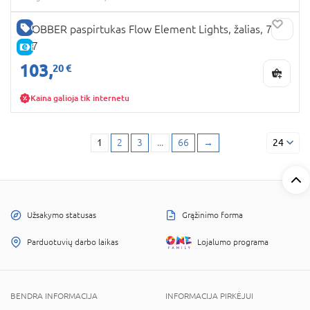
GERA KAINA
GLOBBER paspirtukas Flow Element Lights, žalias, 721-
307
E-KAINA
103,
20 €
Kaina galioja tik internetu
1
2
3
...
66
→
24
Užsakymo statusas
Grąžinimo forma
Parduotuvių darbo laikas
Lojalumo programa
BENDRA INFORMACIJA
INFORMACIJA PIRKĖJUI