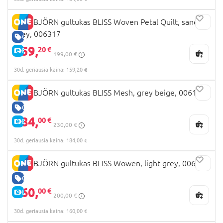
BABYBJÖRN gultukas BLISS Woven Petal Quilt, sand
grey, 006317
GERA KAINA
159,
20 €
E-KAINA
199,00 €
30d. geriausia kaina: 159,20 €
BABYBJÖRN gultukas BLISS Mesh, grey beige, 006102
GERA KAINA
184,
00 €
E-KAINA
230,00 €
30d. geriausia kaina: 184,00 €
BABYBJÖRN gultukas BLISS Wowen, light grey, 006224
GERA KAINA
160,
00 €
E-KAINA
200,00 €
30d. geriausia kaina: 160,00 €