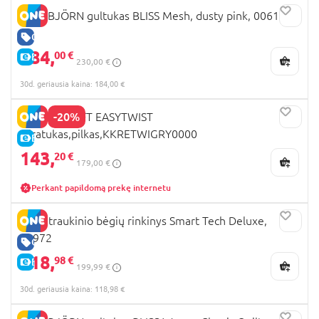
BABYBJÖRN gultukas BLISS Mesh, dusty pink, 006108
GERA KAINA
184,
00 €
E-KAINA
230,00 €
30d. geriausia kaina: 184,00 €
-20%
KINDERKRAFT EASYTWIST
triratukas,pilkas,KKRETWIGRY0000
E-KAINA
143,
20 €
179,00 €
Perkant papildomą prekę internetu
BRIO traukinio bėgių rinkinys Smart Tech Deluxe,
33972
GERA KAINA
118,
98 €
E-KAINA
199,99 €
30d. geriausia kaina: 118,98 €