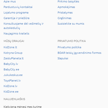
Apie mus
Pirkimo taisyklės
Parduotuvių kontaktai
Apmokėjimas
Lojalumo programa
Pristatymas
Garantija ir priežiūra
Grąžinimas
Konsultuojame dėl vežimėlių ir
Susisiekite su mumis
autokėdučių
Naujagimio kraitelis
MŪSŲ DRAUGAI
PRIVATUMO POLITIKA
KidZone.lt
Privatumo politika
Kotryna Group
BDAR teisių įgyvendinimo formos
ZaisluPlaneta.lt
Slapukai
BabyCity.lv
BabyCity.ee
Jukukeskus.ee
ToysPlanet.lv
KidZone.lv
KidZone.ee
NAUJIENLAIŠKIS
Kiekvieną mėnesį mes turime