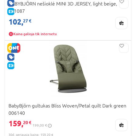
GERA KAINA
BABYBJÖRN nešioklė MINI 3D JERSEY, light beige,
021087
E-KAINA
102,
27 €
Kaina galioja tik internetu
GERA KAINA
E-KAINA
BabyBjörn gultukas Bliss Woven/Petal quilt Dark green
006140
159,
20 €
199,00 €
30d. geriausia kaina: 159,20 €