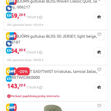
BABYBJÖRN gultukas BLISS Woven Classic Quilt, sand
grey, 006217
GERA KAINA
159,
20 €
E-KAINA
199,00 €
30d. geriausia kaina: 159,20 €
BABYBJÖRN gultukas BLISS 3D JERSEY, light beige,
006187
GERA KAINA
184,
00 €
E-KAINA
230,00 €
30d. geriausia kaina: 184,00 €
-20%
KINDERKRAFT EASYTWIST triratukas, tamsiai žalias,
KKRETWIGRE0000
E-KAINA
143,
20 €
179,00 €
Perkant papildomą prekę internetu