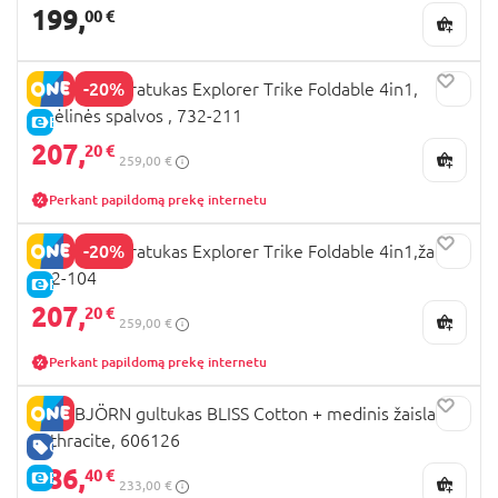
199,
00 €
-20%
GLOBBER triratukas Explorer Trike Foldable 4in1,
smėlinės spalvos , 732-211
E-KAINA
207,
20 €
259,00 €
Perkant papildomą prekę internetu
-20%
GLOBBER triratukas Explorer Trike Foldable 4in1,žalias,
732-104
E-KAINA
207,
20 €
259,00 €
Perkant papildomą prekę internetu
BABYBJÖRN gultukas BLISS Cotton + medinis žaislas,
anthracite, 606126
GERA KAINA
186,
40 €
E-KAINA
233,00 €