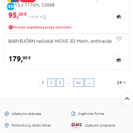
x 213 x 117cm, 53068
E-KAINA
95,
20 €
119,00 €
Perkant papildomą prekę internetu
BABYBJÖRN nešioklė MOVE 3D Mesh, anthracite
179,
00 €
1
2
3
...
62
→
24
Užsakymo statusas
Grąžinimo forma
Parduotuvių darbo laikas
Lojalumo programa