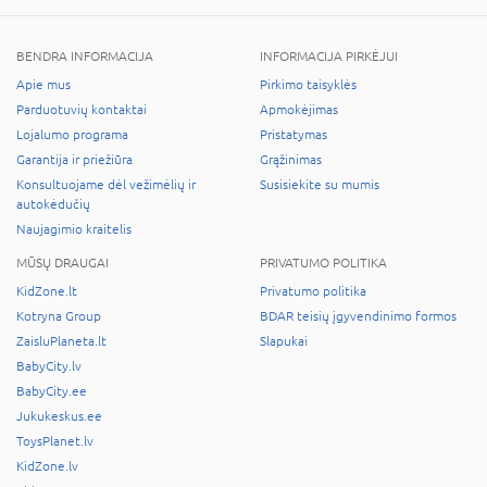
BENDRA INFORMACIJA
INFORMACIJA PIRKĖJUI
Apie mus
Pirkimo taisyklės
Parduotuvių kontaktai
Apmokėjimas
Lojalumo programa
Pristatymas
Garantija ir priežiūra
Grąžinimas
Konsultuojame dėl vežimėlių ir
Susisiekite su mumis
autokėdučių
Naujagimio kraitelis
MŪSŲ DRAUGAI
PRIVATUMO POLITIKA
KidZone.lt
Privatumo politika
Kotryna Group
BDAR teisių įgyvendinimo formos
ZaisluPlaneta.lt
Slapukai
BabyCity.lv
BabyCity.ee
Jukukeskus.ee
ToysPlanet.lv
KidZone.lv