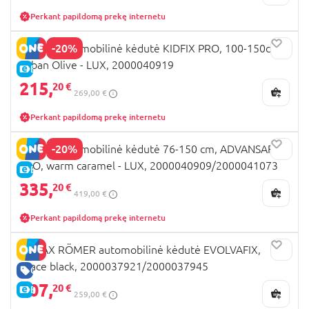
Perkant papildomą prekę internetu
-20%
BRITAX automobilinė kėdutė KIDFIX PRO, 100-150cm,
Urban Olive - LUX, 2000040919
E-KAINA
215,
20 €
269,00 €
Perkant papildomą prekę internetu
-20%
BRITAX automobilinė kėdutė 76-150 cm, ADVANSAFIX
PRO, warm caramel - LUX, 2000040909/2000041073
E-KAINA
335,
20 €
419,00 €
Perkant papildomą prekę internetu
BRITAX RÖMER automobilinė kėdutė EVOLVAFIX,
space black, 2000037921/2000037945
GERA KAINA
207,
20 €
E-KAINA
259,00 €