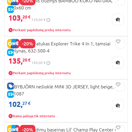
-20%
MILLI kokosinis čiužinys BAMBOO KOKO NATURA,
120x60 cm
E-KAINA
103,
20 €
129,00 €
Perkant papildomą prekę internetu
-20%
GLOBBER triratukas Explorer Trike 4 In 1, tamsiai
mėlynas, 632-500-4
E-KAINA
135,
20 €
169,00 €
Perkant papildomą prekę internetu
GERA KAINA
BABYBJÖRN nešioklė MINI 3D JERSEY, light beige,
021087
E-KAINA
102,
27 €
Kaina galioja tik internetu
-20%
BESTWAY žaidimų baseinas Lil' Champ Play Center 435