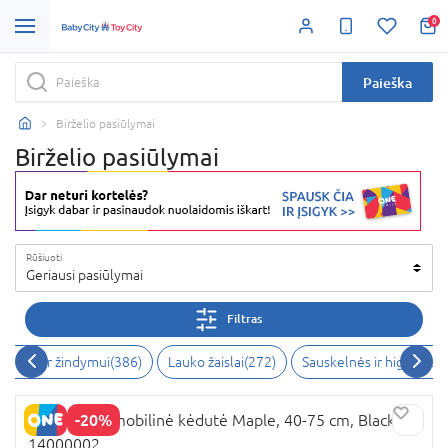
0
Paieška
Birželio pasiūlymai
Birželio pasiūlymai
Rūšiuoti
Geriausi pasiūlymai
Filtras
tinimui ir žindymui
(
386
)
Lauko žaislai
(
272
)
Sauskelnės ir higienos 
-20%
THULE automobilinė kėdutė Maple, 40-75 cm, Black,
14000002