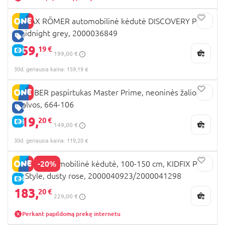
BRITAX RÖMER automobilinė kėdutė DISCOVERY PLUS
, midnight grey, 2000036849
GERA KAINA
159,
19 €
E-KAINA
199,00 €
30d. geriausia kaina: 159,19 €
GLOBBER paspirtukas Master Prime, neoninės žalios
spalvos, 664-106
GERA KAINA
119,
20 €
E-KAINA
149,00 €
30d. geriausia kaina: 119,20 €
-20%
BRITAX automobilinė kėdutė, 100-150 cm, KIDFIX PRO
M, Style, dusty rose, 2000040923/2000041298
E-KAINA
183,
20 €
229,00 €
Perkant papildomą prekę internetu