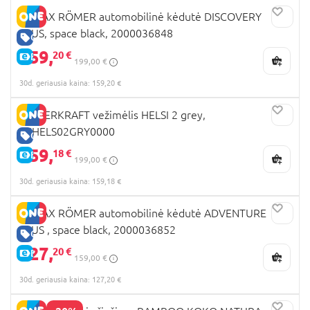
BRITAX RÖMER automobilinė kėdutė DISCOVERY
PLUS, space black, 2000036848
GERA KAINA
159,
20 €
E-KAINA
199,00 €
30d. geriausia kaina: 159,20 €
KINDERKRAFT vežimėlis HELSI 2 grey,
KSHELS02GRY0000
GERA KAINA
159,
18 €
E-KAINA
199,00 €
30d. geriausia kaina: 159,18 €
BRITAX RÖMER automobilinė kėdutė ADVENTURE
PLUS , space black, 2000036852
GERA KAINA
127,
20 €
E-KAINA
159,00 €
30d. geriausia kaina: 127,20 €