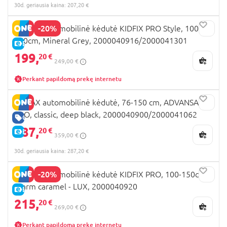
30d. geriausia kaina: 207,20 €
-20%
BRITAX automobilinė kėdutė KIDFIX PRO Style, 100-
150cm, Mineral Grey, 2000040916/2000041301
E-KAINA
199,
20 €
249,00 €
Perkant papildomą prekę internetu
BRITAX automobilinė kėdutė, 76-150 cm, ADVANSAFIX
PRO, classic, deep black, 2000040900/2000041062
GERA KAINA
287,
20 €
E-KAINA
359,00 €
30d. geriausia kaina: 287,20 €
-20%
BRITAX automobilinė kėdutė KIDFIX PRO, 100-150cm,
Warm caramel - LUX, 2000040920
E-KAINA
215,
20 €
269,00 €
Perkant papildomą prekę internetu