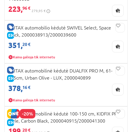
223,
96 €
279,95 €
GERA KAINA
BRITAX automobilio kėdutė SWIVEL Select, Space
Black, 2000038913/2000039600
E-KAINA
351,
20 €
Kaina galioja tik internetu
GERA KAINA
BRITAX automobilinė kėdutė DUALFIX PRO M, 61-
105cm, Urban Olive - LUX, 2000040899
E-KAINA
378,
16 €
Kaina galioja tik internetu
-20%
BRITAX automobilinė kėdutė 100-150 cm, KIDFIX PRO,
Style, Carbon Black, 2000040915/2000041300
E-KAINA
199,
20 €