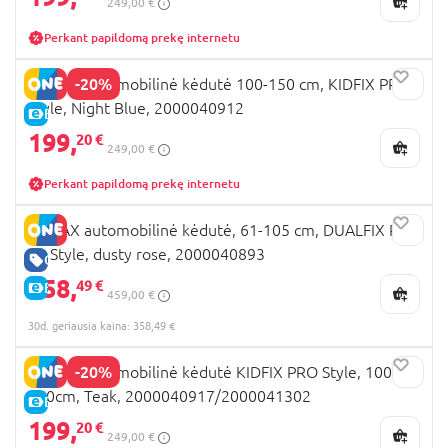
249,00 €
Perkant papildomą prekę internetu
-20%
BRITAX automobilinė kėdutė 100-150 cm, KIDFIX PRO,
Style, Night Blue, 2000040912
E-KAINA
199,
20 €
249,00 €
Perkant papildomą prekę internetu
BRITAX automobilinė kėdutė, 61-105 cm, DUALFIX PRO
M, Style, dusty rose, 2000040893
GERA KAINA
358,
49 €
E-KAINA
459,00 €
30d. geriausia kaina: 358,49 €
-20%
BRITAX automobilinė kėdutė KIDFIX PRO Style, 100-
150cm, Teak, 2000040917/2000041302
E-KAINA
199,
20 €
249,00 €