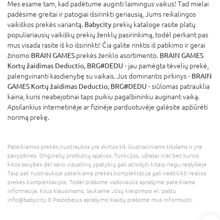
Mes esame tam, kad padėtume auginti laimingus vaikus! Tad mielai
padėsime greitai ir patogiai išsirinkti geriausią, Jums reikalingos
vaikiškos prekės variantą.
Babycity
prekių kataloge rasite platų
populiariausių vaikiškų prekių ženklų pasirinkimą, todėl perkant pas
mus visada rasite iš ko išsirinkti! Čia galite rinktis iš patikimo ir gerai
žinomo
BRAIN GAMES
prekės ženklo asortimento.
BRAIN GAMES
Kortų žaidimas Deductio, BRG#DEDU
- jau pamėgta tėvelių prekė,
palengvinanti kasdienybę su vaikais. Jus dominantis pirkinys -
BRAIN
GAMES Kortų žaidimas Deductio, BRG#DEDU
- siūlomas patrauklia
kaina, kuris neabejotinai taps puikiu pagalbininku auginant vaiką.
Apsilankius internetinėje ar fizinėje parduotuvėje galėsite apžiūrėti
norimą prekę.
Pateikiamos prekės nuotraukos yra skirtos tik iliustraciniams tikslams ir yra
pavyzdinės. Originalių produktų spalvos, funkcijos, užrašai ir/ar bet kurios
kitos savybės dėl savo vizualinių ypatybių gali atrodyti kitaip negu realybėje.
Taip pat nuotraukoje pateikiama prekės komplektacija gali neatitikti realios
prekės komplektacijos. Todėl prašome vadovautis aprašyme pateikiama
informacija. Kilus klausimams, laukiame Jūsų kreipimosi el. paštu
info@babycity.lt Pastebėjus aprašymo klaidų prašome mus informuoti.