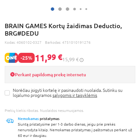
BRAIN GAMES Kortų žaidimas Deductio,
BRG#DEDU
Kodas:
4060102-0327
Barkodas:
4751010191276
11,
99 €
-25%
15,99 €
Perkant papildomą prekę internetu
Norėčiau įsigyti kortelę ir pasinaudoti nuolaida. Sutinku su
lojalumo programos
sąlygomis ir taisyklėmis
Prekių kiekis ribotas. Nuolaidos nesumuojamos.
Nemokamas
pristatymas
Siuntą pristatysime per 1-3 darbo dienas, jeigu prie prekės
nenurodyta kitaip. Nemokamas pristatymas į paštomatus perkant už
60 eur ir daugiau.