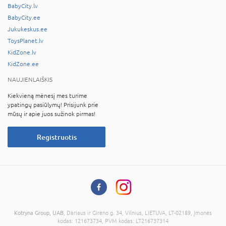
BabyCity.lv
BabyCity.ee
Jukukeskus.ee
ToysPlanet.lv
KidZone.lv
KidZone.ee
NAUJIENLAIŠKIS
Kiekvieną mėnesį mes turime
ypatingų pasiūlymų! Prisijunk prie
mūsų ir apie juos sužinok pirmas!
Registruotis
Kotryna Group, UAB
, Dariaus ir Girėno g. 34, Vilnius, LIETUVA, LT-02189, Įmonės
kodas: 121673734, PVM kodas: LT216737314