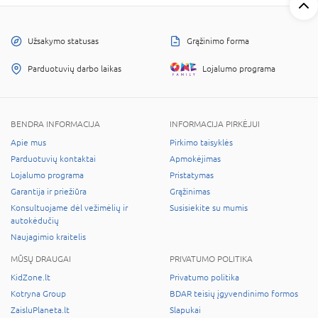
Užsakymo statusas
Grąžinimo forma
Parduotuvių darbo laikas
Lojalumo programa
BENDRA INFORMACIJA
INFORMACIJA PIRKĖJUI
Apie mus
Pirkimo taisyklės
Parduotuvių kontaktai
Apmokėjimas
Lojalumo programa
Pristatymas
Garantija ir priežiūra
Grąžinimas
Konsultuojame dėl vežimėlių ir
Susisiekite su mumis
autokėdučių
Naujagimio kraitelis
MŪSŲ DRAUGAI
PRIVATUMO POLITIKA
KidZone.lt
Privatumo politika
Kotryna Group
BDAR teisių įgyvendinimo formos
ZaisluPlaneta.lt
Slapukai