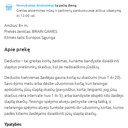
Nemokamas Atsiėmimas
tą pačią dieną.
Greitas atsiėmimas mūsų ir partnerių parduotuvėse atlikus užsakymą
iki 12:00 val.
Amžius:
8+ m.
Prekės ženklas:
BRAIN GAMES
Kilmės šalis:
Europos Sąjunga
Apie prekę
Deductio – tai greitas kortų žaidimas, kuriame bandysite išsiaiškinti
slaptus priešininkų skaičius, kol jie neišsiaiškino jūsiškių.
Deductio kiekvienas žaidėjas gauna kortą su skaičiumi (nuo 1 iki 20).
Savo ėjimo metu arba dėsite užuominos kortą, kuri teisingai
apibūdintų jūsų slaptą skaičių (pavyzdžiui, korta, teigianti, jog jūsų
skaičius nėra intervale nuo 1 iki 5), arba bandysite atspėti kito žaidėjo
slaptą skaičių. Teisingo spėjimo atveju pelnysite vieną tašką, o
neteisingo spėjimo atveju turėsite paimti dvi užuominų kortas, kurios
padės kitiems žaidėjams išsiaiškinti jūsų slaptą skaičių.
Ypatybės: