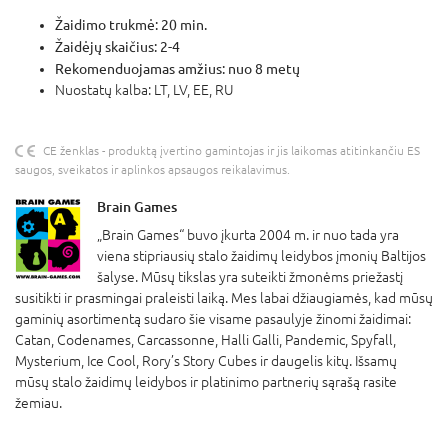
Žaidimo trukmė: 20 min.
Žaidėjų skaičius: 2-4
Rekomenduojamas amžius: nuo 8 metų
Nuostatų kalba: LT, LV, EE, RU
CE ženklas - produktą įvertino gamintojas ir jis laikomas atitinkančiu ES
saugos, sveikatos ir aplinkos apsaugos reikalavimus.
Brain Games
„Brain Games“ buvo įkurta 2004 m. ir nuo tada yra
viena stipriausių stalo žaidimų leidybos įmonių Baltijos
šalyse. Mūsų tikslas yra suteikti žmonėms priežastį
susitikti ir prasmingai praleisti laiką. Mes labai džiaugiamės, kad mūsų
gaminių asortimentą sudaro šie visame pasaulyje žinomi žaidimai:
Catan, Codenames, Carcassonne, Halli Galli, Pandemic, Spyfall,
Mysterium, Ice Cool, Rory’s Story Cubes ir daugelis kitų. Išsamų
mūsų stalo žaidimų leidybos ir platinimo partnerių sąrašą rasite
žemiau.