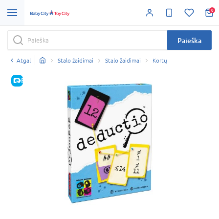
0
Paieška
Atgal
Stalo žaidimai
Stalo žaidimai
Kortų
E-KAINA